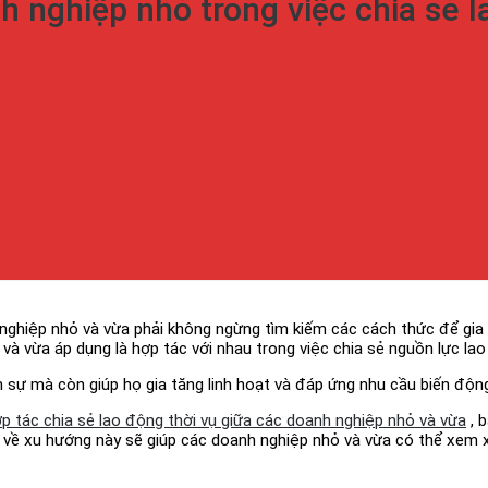
 nghiệp nhỏ trong việc chia sẻ l
nghiệp nhỏ và vừa phải không ngừng tìm kiếm các cách thức để gia t
 vừa áp dụng là hợp tác với nhau trong việc chia sẻ nguồn lực lao 
n sự mà còn giúp họ gia tăng linh hoạt và đáp ứng nhu cầu biến động
p tác chia sẻ lao động thời vụ giữa các doanh nghiệp nhỏ và vừa
, 
rõ về xu hướng này sẽ giúp các doanh nghiệp nhỏ và vừa có thể xem x