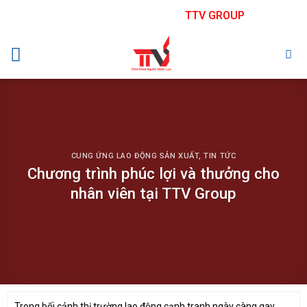
Skip
TTV GROUP
to
content
CUNG ỨNG LAO ĐỘNG SẢN XUẤT
,
TIN TỨC
Chương trình phúc lợi và thưởng cho
nhân viên tại TTV Group
Trong bối cảnh thị trường lao động cạnh tranh ngày càng gay