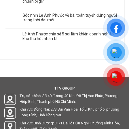
chuẩn bị gì?
Góc nhìn Lê Anh Phước về bài toán tuyển đúng người
trong thời đại mới
Lê Anh Phước chia sẻ 5 sai lầm khiến doanh nghiệp
khó thu hút nhân tài
TTV GROUP
Trụ sở chính:
Số 40 đường 40 Khu Đô Thị Vạn Phúc, Phường
Hiệp Bình, Thành phố Hồ Chí Minh.
Khu vực Đồng Nai: 273 Bùi Văn Hòa, Tổ 5, Khu phố 6, phường
Long Bình, Tỉnh Đồng Nai.
Khu vực Bình Dương: 31/1 Đại lộ Hữu Nghị, Phường Bình Hòa,
Thành phố Hồ Chí Minh.