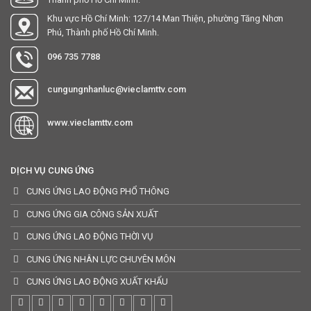
Khu vực Hồ Chí Minh: 127/14 Man Thiện, phường Tăng Nhơn
Phú, Thành phố Hồ Chí Minh.
096 735 7788
cungungnhanluc@vieclamttv.com
www.vieclamttv.com
DỊCH VỤ CUNG ỨNG
CUNG ỨNG LAO ĐỘNG PHỔ THÔNG
CUNG ỨNG GIA CÔNG SẢN XUẤT
CUNG ỨNG LAO ĐỘNG THỜI VỤ
CUNG ỨNG NHÂN LỰC CHUYÊN MÔN
CUNG ỨNG LAO ĐỘNG XUẤT KHẨU