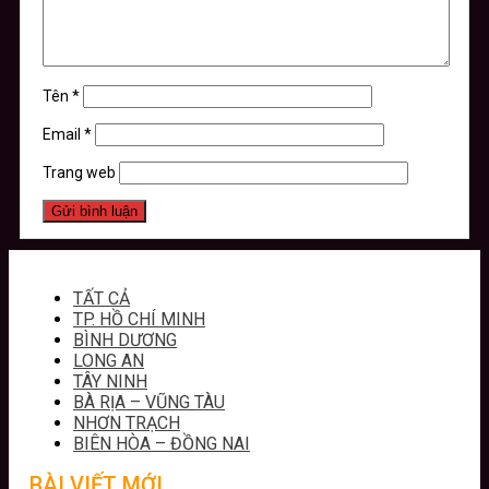
Tên
*
Email
*
Trang web
TẤT CẢ
TP. HỒ CHÍ MINH
BÌNH DƯƠNG
LONG AN
TÂY NINH
BÀ RỊA – VŨNG TÀU
NHƠN TRẠCH
BIÊN HÒA – ĐỒNG NAI
BÀI VIẾT MỚI