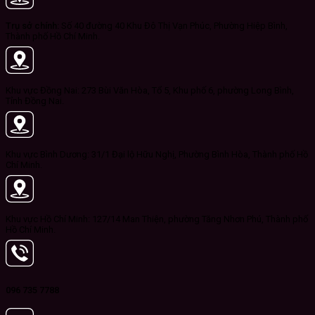
Trụ sở chính:
Số 40 đường 40 Khu Đô Thị Vạn Phúc, Phường Hiệp Bình,
Thành phố Hồ Chí Minh.
Khu vực Đồng Nai: 273 Bùi Văn Hòa, Tổ 5, Khu phố 6, phường Long Bình,
Tỉnh Đồng Nai.
Khu vực Bình Dương: 31/1 Đại lộ Hữu Nghị, Phường Bình Hòa, Thành phố Hồ
Chí Minh.
Khu vực Hồ Chí Minh: 127/14 Man Thiện, phường Tăng Nhơn Phú, Thành phố
Hồ Chí Minh.
096 735 7788