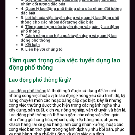
nhóm đối tượng đặc biệt
Quản lý lao động phổ thông cho các nhóm đối tượng
đặc biệt
Lợi ích của việc tuyển dụng và quản lý lao động phổ
thông cho các nhóm đối tượng đặc biệt
Tầm quan trọng của tuyển dụng và quản lý lao động
phổ thông
Cách nâng cao hiệu quả tuyển dụng và quản lý lao
động phổ thông
Kết luận
Liên hệ với chúng tôi
Tầm quan trọng của việc tuyển dụng lao
động phổ thông
Lao động phổ thông là gì?
Lao động phổ thông
là thuật ngữ được sử dụng để ám chỉ
những công việc hoặc vị trí lao động không yêu cầu trình độ, kỹ
năng chuyên môn cao hoặc bằng cấp đặc biệt. Đây là những
công việc thường được thực hiện trong các ngành nghề như
xây dựng, sản xuất, dịch vụ, nông nghiệp, vận chuyển và bán lẻ.
Lao động phổ thông có thể bao gồm các công việc đơn giản
như đóng gói hàng hóa, vệ sinh, sắp xếp hàng hóa, phục vụ
khách hàng, lái xe giao hàng, làm công nhân xưởng, hoặc các
công việc bán thời gian trong ngành dịch vụ như bồi bàn, phục
vụ nhà hàng, pha chế đồ uống, và giúp việc gia đình.