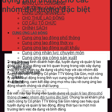
NĂNG LỰC CUNG ỨNG
nhóm đối tượng đặc biệt
QUY TRÌNH CUNG ỨNG
CUNG ỨNG NHÂN LỰC
CHO THUÊ LAO ĐỘNG
CƠ CẤU TỔ CHỨC
CHÍNH SÁCH
CUNG ỨNG LAO ĐỘNG
Cung ứng lao động phổ thông
Cung ứng lao động thời vụ
Cung ứng lao động xuất khẩu
Cung ứng nhân lực chuyên môn
Cung ứng gia công sản xuất
Trong lĩnh vực kinh doanh hiện đại, tuyển dụng và quản lý lao
Hoạt động
động phổ thông đóng vai trò quan trọng trong việc xây dựng
Tuyển dụng
một đội ngũ nhân sự đa dạng và phù hợp với các nhóm đối
Tra cứu pháp luật
tượng đặc biệt. Công ty Cổ phần TTV Đông Sài Gòn, một công
Tin tức
ty uy tín hoạt động trong lĩnh vực cung ứng nhân lực và cho
thuê lao động, cam kết đáp ứng mọi nhu cầu về cung ứng lao
Liên hệ
động nhanh chóng và chất lượng.
Bài viết này tập trung vào
tuyển dụng và quản lý lao động phổ
thông cho các nhóm đối tượng đặc biệt
. Chúng ta sẽ khám phá
cách công ty Cổ phần TTV Đông Sài Gòn nâng cao hiệu quả
tuyển dụng và quản lý lao động, đồng thời tạo ra một môi
trường làm việc đa dạng và bình đẳng.