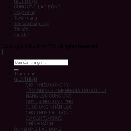
GIỚI THIỆU
CUNG ỨNG LAO ĐỘNG
Hoạt động
Tuyển dụng
Tra cứu pháp luật
Tin tức
Liên hệ
Copyright 2026 © by TTV. All rights reserved.
Trang chủ
GIỚI THIỆU
GIỚI THIỆU CÔNG TY
TẦM NHÌN- SỨ MỆNH-GIÁ TRỊ CỐT LÕI
NĂNG LỰC CUNG ỨNG
QUY TRÌNH CUNG ỨNG
CUNG ỨNG NHÂN LỰC
CHO THUÊ LAO ĐỘNG
CƠ CẤU TỔ CHỨC
CHÍNH SÁCH
CUNG ỨNG LAO ĐỘNG