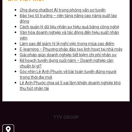
Ứng dụng chatbot AI trong phỏng vấn sơ tuyển
Đào tạo tổ trưởng – nền tảng nâng cao năng suất lao
động
Cách quản lý dữ liệu nhân sự hiệu quả bằng công nghệ
Văn hóa doanh nghiệp và tác động đến hiệu suất nhân
viên
Làm sao để giảm tỷ lệ nghỉ việc trong mùa cao điểm
E-learning – Phương pháp đào tạo linh hoạt tại nhà máy
Giải pháp giúp doanh nghiệp tiết kiệm chi phí nhân sự
Kế hoạch tuyển dụng cuối năm – Doanh nghiệp cần
chuẩn bị gì?
Góc nhìn Lê Anh Phước về bài toán tuyển đúng người
trong thời đại mới
Lê Anh Phước chia sẻ 5 sai lầm khiến doanh nghiệp khó
thu hút nhân tài
TTV GROUP