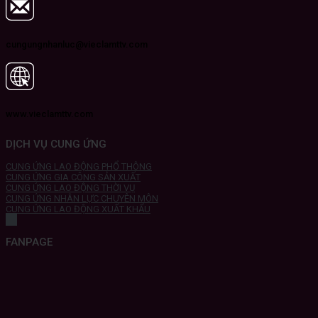
cungungnhanluc@vieclamttv.com
www.vieclamttv.com
DỊCH VỤ CUNG ỨNG
CUNG ỨNG LAO ĐỘNG PHỔ THÔNG
CUNG ỨNG GIA CÔNG SẢN XUẤT
CUNG ỨNG LAO ĐỘNG THỜI VỤ
CUNG ỨNG NHÂN LỰC CHUYÊN MÔN
CUNG ỨNG LAO ĐỘNG XUẤT KHẨU
FANPAGE