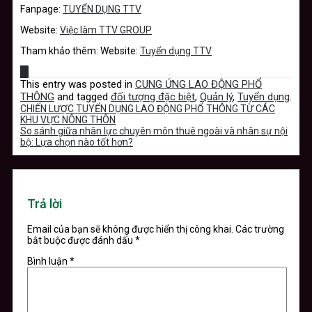
Fanpage:
TUYỂN DỤNG TTV
Website:
Việc làm TTV GROUP
Tham khảo thêm: Website:
Tuyển dụng TTV
This entry was posted in
CUNG ỨNG LAO ĐỘNG PHỔ
THÔNG
and tagged
đối tượng đặc biệt
,
Quản lý
,
Tuyển dụng
.
CHIẾN LƯỢC TUYỂN DỤNG LAO ĐỘNG PHỔ THÔNG TỪ CÁC
KHU VỰC NÔNG THÔN
So sánh giữa nhân lực chuyên môn thuê ngoài và nhân sự nội
bộ: Lựa chọn nào tốt hơn?
Trả lời
Email của bạn sẽ không được hiển thị công khai.
Các trường
bắt buộc được đánh dấu
*
Bình luận
*