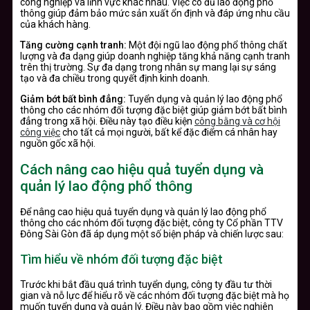
công nghiệp và lĩnh vực khác nhau. Việc có đủ lao động phổ
thông giúp đảm bảo mức sản xuất ổn định và đáp ứng nhu cầu
của khách hàng.
Tăng cường cạnh tranh:
Một đội ngũ lao động phổ thông chất
lượng và đa dạng giúp doanh nghiệp tăng khả năng cạnh tranh
trên thị trường. Sự đa dạng trong nhân sự mang lại sự sáng
tạo và đa chiều trong quyết định kinh doanh.
Giảm bớt bất bình đẳng:
Tuyển dụng và quản lý lao động phổ
thông cho các nhóm đối tượng đặc biệt giúp giảm bớt bất bình
đẳng trong xã hội. Điều này tạo điều kiện
công bằng và cơ hội
công việc
cho tất cả mọi người, bất kể đặc điểm cá nhân hay
nguồn gốc xã hội.
Cách nâng cao hiệu quả tuyển dụng và
quản lý lao động phổ thông
Để nâng cao hiệu quả tuyển dụng và quản lý lao động phổ
thông cho các nhóm đối tượng đặc biệt, công ty Cổ phần TTV
Đông Sài Gòn đã áp dụng một số biện pháp và chiến lược sau:
Tìm hiểu về nhóm đối tượng đặc biệt
Trước khi bắt đầu quá trình tuyển dụng, công ty đầu tư thời
gian và nỗ lực để hiểu rõ về các nhóm đối tượng đặc biệt mà họ
muốn tuyển dụng và quản lý. Điều này bao gồm việc nghiên