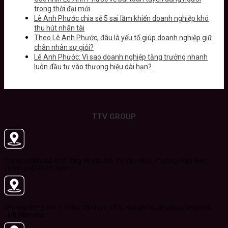
trong thời đại mới
Lê Anh Phước chia sẻ 5 sai lầm khiến doanh nghiệp khó
thu hút nhân tài
Theo Lê Anh Phước, đâu là yếu tố giúp doanh nghiệp giữ
chân nhân sự giỏi?
Lê Anh Phước: Vì sao doanh nghiệp tăng trưởng nhanh
luôn đầu tư vào thương hiệu dài hạn?
TTV GROUP
Trụ sở chính:
Số 40 đường 40 Khu Đô Thị Vạn Phúc, Phường Hiệp Bình,
Thành phố Hồ Chí Minh.
Khu vực Đồng Nai: 273 Bùi Văn Hòa, Tổ 5, Khu phố 6, phường Long Bình,
Tỉnh Đồng Nai.