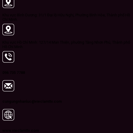
Khu vực Bình Dương: 31/1 Đại lộ Hữu Nghị, Phường Bình Hòa, Thành phố Hồ
Chí Minh.
Khu vực Hồ Chí Minh: 127/14 Man Thiện, phường Tăng Nhơn Phú, Thành phố
Hồ Chí Minh.
096 735 7788
cungungnhanluc@vieclamttv.com
www.vieclamttv.com