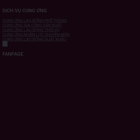
DỊCH VỤ CUNG ỨNG
CUNG ỨNG LAO ĐỘNG PHỔ THÔNG
CUNG ỨNG GIA CÔNG SẢN XUẤT
CUNG ỨNG LAO ĐỘNG THỜI VỤ
CUNG ỨNG NHÂN LỰC CHUYÊN MÔN
CUNG ỨNG LAO ĐỘNG XUẤT KHẨU
FANPAGE