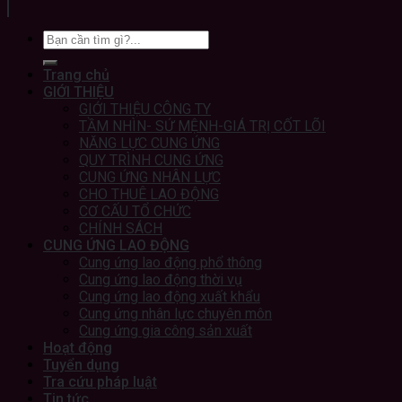
Trang chủ
GIỚI THIỆU
GIỚI THIỆU CÔNG TY
TẦM NHÌN- SỨ MỆNH-GIÁ TRỊ CỐT LÕI
NĂNG LỰC CUNG ỨNG
QUY TRÌNH CUNG ỨNG
CUNG ỨNG NHÂN LỰC
CHO THUÊ LAO ĐỘNG
CƠ CẤU TỔ CHỨC
CHÍNH SÁCH
CUNG ỨNG LAO ĐỘNG
Cung ứng lao động phổ thông
Cung ứng lao động thời vụ
Cung ứng lao động xuất khẩu
Cung ứng nhân lực chuyên môn
Cung ứng gia công sản xuất
Hoạt động
Tuyển dụng
Tra cứu pháp luật
Tin tức