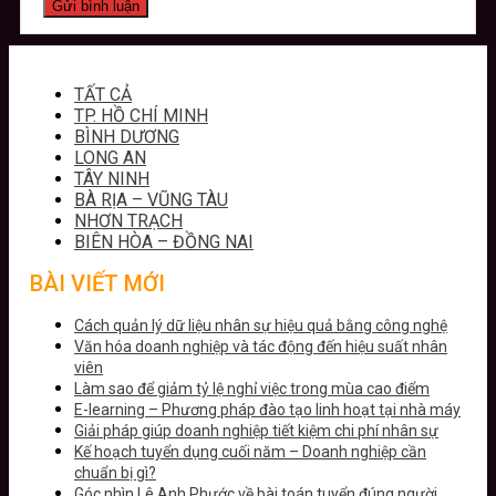
TẤT CẢ
TP. HỒ CHÍ MINH
BÌNH DƯƠNG
LONG AN
TÂY NINH
BÀ RỊA – VŨNG TÀU
NHƠN TRẠCH
BIÊN HÒA – ĐỒNG NAI
BÀI VIẾT MỚI
Cách quản lý dữ liệu nhân sự hiệu quả bằng công nghệ
Văn hóa doanh nghiệp và tác động đến hiệu suất nhân
viên
Làm sao để giảm tỷ lệ nghỉ việc trong mùa cao điểm
E-learning – Phương pháp đào tạo linh hoạt tại nhà máy
Giải pháp giúp doanh nghiệp tiết kiệm chi phí nhân sự
Kế hoạch tuyển dụng cuối năm – Doanh nghiệp cần
chuẩn bị gì?
Góc nhìn Lê Anh Phước về bài toán tuyển đúng người