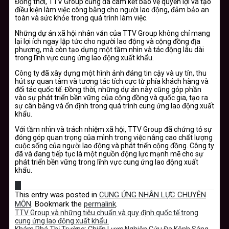
Đồng thời, TTV Group cũng đã cam kết bảo vệ quyền lợi và tạo
điều kiện làm việc công bằng cho người lao động, đảm bảo an
toàn và sức khỏe trong quá trình làm việc.
Những dự án xã hội nhân văn của TTV Group không chỉ mang
lại lợi ích ngay lập tức cho người lao động và cộng đồng địa
phương, mà còn tạo dựng một tầm nhìn và tác động lâu dài
trong lĩnh vực cung ứng lao động xuất khẩu.
Công ty đã xây dựng một hình ảnh đáng tin cậy và uy tín, thu
hút sự quan tâm và tương tác tích cực từ phía khách hàng và
đối tác quốc tế. Đồng thời, những dự án này cũng góp phần
vào sự phát triển bền vững của cộng đồng và quốc gia, tạo ra
sự cân bằng và ổn định trong quá trình cung ứng lao động xuất
khẩu.
Với tầm nhìn và trách nhiệm xã hội, TTV Group đã chứng tỏ sự
đóng góp quan trọng của mình trong việc nâng cao chất lượng
cuộc sống của người lao động và phát triển cộng đồng. Công ty
đã và đang tiếp tục là một nguồn động lực mạnh mẽ cho sự
phát triển bền vững trong lĩnh vực cung ứng lao động xuất
khẩu.
This entry was posted in
CUNG ỨNG NHÂN LỰC CHUYÊN
MÔN
. Bookmark the
permalink
.
TTV Group và những tiêu chuẩn và quy định quốc tế trong
cung ứng lao động xuất khẩu.
Khám Phá Thị Trường: Chiến Lược Nghiên Cứu Đa Kênh Sáng