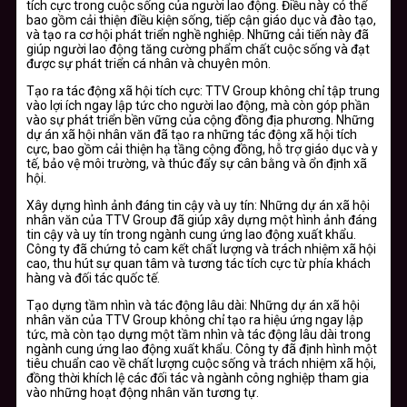
tích cực trong cuộc sống của người lao động. Điều này có thể
bao gồm cải thiện điều kiện sống, tiếp cận giáo dục và đào tạo,
và tạo ra cơ hội phát triển nghề nghiệp. Những cải tiến này đã
giúp người lao động tăng cường phẩm chất cuộc sống và đạt
được sự phát triển cá nhân và chuyên môn.
Tạo ra tác động xã hội tích cực: TTV Group không chỉ tập trung
vào lợi ích ngay lập tức cho người lao động, mà còn góp phần
vào sự phát triển bền vững của cộng đồng địa phương. Những
dự án xã hội nhân văn đã tạo ra những tác động xã hội tích
cực, bao gồm cải thiện hạ tầng cộng đồng, hỗ trợ giáo dục và y
tế, bảo vệ môi trường, và thúc đẩy sự cân bằng và ổn định xã
hội.
Xây dựng hình ảnh đáng tin cậy và uy tín: Những dự án xã hội
nhân văn của TTV Group đã giúp xây dựng một hình ảnh đáng
tin cậy và uy tín trong ngành cung ứng lao động xuất khẩu.
Công ty đã chứng tỏ cam kết chất lượng và trách nhiệm xã hội
cao, thu hút sự quan tâm và tương tác tích cực từ phía khách
hàng và đối tác quốc tế.
Tạo dựng tầm nhìn và tác động lâu dài: Những dự án xã hội
nhân văn của TTV Group không chỉ tạo ra hiệu ứng ngay lập
tức, mà còn tạo dựng một tầm nhìn và tác động lâu dài trong
ngành cung ứng lao động xuất khẩu. Công ty đã định hình một
tiêu chuẩn cao về chất lượng cuộc sống và trách nhiệm xã hội,
đồng thời khích lệ các đối tác và ngành công nghiệp tham gia
vào những hoạt động nhân văn tương tự.