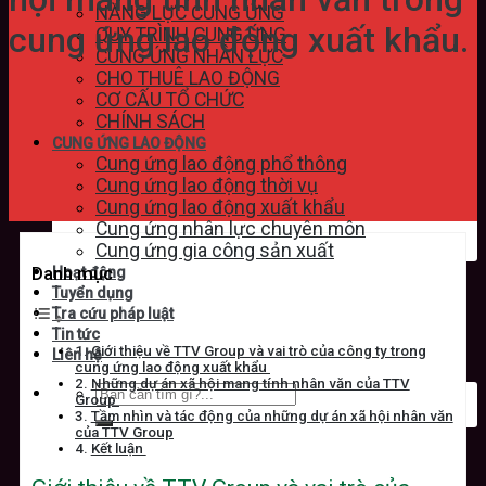
NĂNG LỰC CUNG ỨNG
cung ứng lao động xuất khẩu.
QUY TRÌNH CUNG ỨNG
CUNG ỨNG NHÂN LỰC
CHO THUÊ LAO ĐỘNG
CƠ CẤU TỔ CHỨC
CHÍNH SÁCH
CUNG ỨNG LAO ĐỘNG
Cung ứng lao động phổ thông
Cung ứng lao động thời vụ
Cung ứng lao động xuất khẩu
Cung ứng nhân lực chuyên môn
Cung ứng gia công sản xuất
Danh mục
Hoạt động
Tuyển dụng
Tra cứu pháp luật
Tin tức
Giới thiệu về TTV Group và vai trò của công ty trong
Liên hệ
cung ứng lao động xuất khẩu
Những dự án xã hội mang tính nhân văn của TTV
Group
Tầm nhìn và tác động của những dự án xã hội nhân văn
của TTV Group
Kết luận