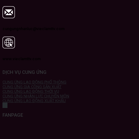
cungungnhanluc@vieclamttv.com
www.vieclamttv.com
DỊCH VỤ CUNG ỨNG
CUNG ỨNG LAO ĐỘNG PHỔ THÔNG
CUNG ỨNG GIA CÔNG SẢN XUẤT
CUNG ỨNG LAO ĐỘNG THỜI VỤ
CUNG ỨNG NHÂN LỰC CHUYÊN MÔN
CUNG ỨNG LAO ĐỘNG XUẤT KHẨU
FANPAGE