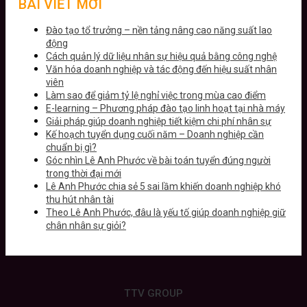
BÀI VIẾT MỚI
Đào tạo tổ trưởng – nền tảng nâng cao năng suất lao
động
Cách quản lý dữ liệu nhân sự hiệu quả bằng công nghệ
Văn hóa doanh nghiệp và tác động đến hiệu suất nhân
viên
Làm sao để giảm tỷ lệ nghỉ việc trong mùa cao điểm
E-learning – Phương pháp đào tạo linh hoạt tại nhà máy
Giải pháp giúp doanh nghiệp tiết kiệm chi phí nhân sự
Kế hoạch tuyển dụng cuối năm – Doanh nghiệp cần
chuẩn bị gì?
Góc nhìn Lê Anh Phước về bài toán tuyển đúng người
trong thời đại mới
Lê Anh Phước chia sẻ 5 sai lầm khiến doanh nghiệp khó
thu hút nhân tài
Theo Lê Anh Phước, đâu là yếu tố giúp doanh nghiệp giữ
chân nhân sự giỏi?
TTV GROUP