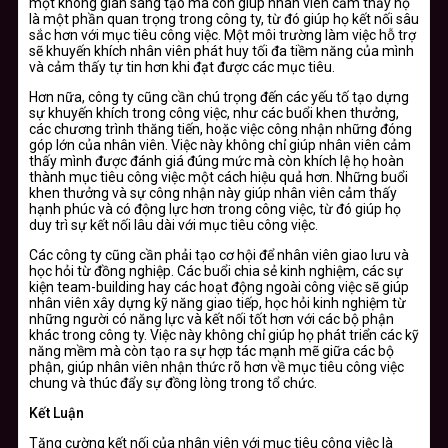
một không gian sáng tạo mà còn giúp nhân viên cảm thấy họ
là một phần quan trọng trong công ty, từ đó giúp họ kết nối sâu
sắc hơn với mục tiêu công việc. Một môi trường làm việc hỗ trợ
sẽ khuyến khích nhân viên phát huy tối đa tiềm năng của mình
và cảm thấy tự tin hơn khi đạt được các mục tiêu.
Hơn nữa, công ty cũng cần chú trọng đến các yếu tố tạo dựng
sự khuyến khích trong công việc, như các buổi khen thưởng,
các chương trình thăng tiến, hoặc việc công nhận những đóng
góp lớn của nhân viên. Việc này không chỉ giúp nhân viên cảm
thấy mình được đánh giá đúng mức mà còn khích lệ họ hoàn
thành mục tiêu công việc một cách hiệu quả hơn. Những buổi
khen thưởng và sự công nhận này giúp nhân viên cảm thấy
hạnh phúc và có động lực hơn trong công việc, từ đó giúp họ
duy trì sự kết nối lâu dài với mục tiêu công việc.
Các công ty cũng cần phải tạo cơ hội để nhân viên giao lưu và
học hỏi từ đồng nghiệp. Các buổi chia sẻ kinh nghiệm, các sự
kiện team-building hay các hoạt động ngoài công việc sẽ giúp
nhân viên xây dựng kỹ năng giao tiếp, học hỏi kinh nghiệm từ
những người có năng lực và kết nối tốt hơn với các bộ phận
khác trong công ty. Việc này không chỉ giúp họ phát triển các kỹ
năng mềm mà còn tạo ra sự hợp tác mạnh mẽ giữa các bộ
phận, giúp nhân viên nhận thức rõ hơn về mục tiêu công việc
chung và thúc đẩy sự đồng lòng trong tổ chức.
Kết Luận
Tăng cường kết nối của nhân viên với mục tiêu công việc là