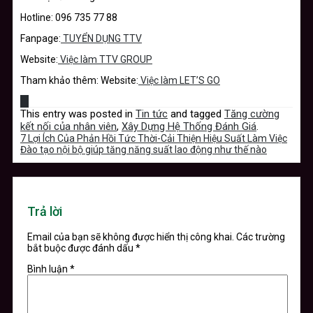
Hotline: 096 735 77 88
Fanpage:
TUYỂN DỤNG TTV
Website:
Việc làm TTV GROUP
Tham khảo thêm: Website:
Việc làm LET’S GO
This entry was posted in
Tin tức
and tagged
Tăng cường
kết nối của nhân viên
,
Xây Dựng Hệ Thống Đánh Giá
.
7 Lợi Ích Của Phản Hồi Tức Thời-Cải Thiện Hiệu Suất Làm Việc
Đào tạo nội bộ giúp tăng năng suất lao động như thế nào
Trả lời
Email của bạn sẽ không được hiển thị công khai.
Các trường
bắt buộc được đánh dấu
*
Bình luận
*