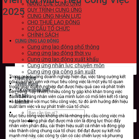
NĂNG LỰC CUNG ỨNG
2025
QUY TRÌNH CUNG ỨNG
CUNG ỨNG NHÂN LỰC
CHO THUÊ LAO ĐỘNG
CƠ CẤU TỔ CHỨC
CHÍNH SÁCH
CUNG ỨNG LAO ĐỘNG
Cung ứng lao động phổ thông
Cung ứng lao động thời vụ
Cung ứng lao động xuất khẩu
Cung ứng nhân lực chuyên môn
Cung ứng gia công sản xuất
Trong môi trường doanh nghiệp hiện đại, việc tăng cường kết
Hoạt động
nối của nhân viên với mục tiêu công việc là một yếu tố quan
Tuyển dụng
trọng giúp doanh nghiệp đạt được hiệu quả cao và phát triển
Tra cứu pháp luật
bền vững. Tuy nhiên, nhiều công ty gặp khó khăn trong việc
Tin tức
đảm bảo rằng nhân viên của mình luôn có mối liên kết rõ ràng
và mạnh mẽ với mục tiêu công việc, từ đó ảnh hưởng đến hiệu
Liên hệ
suất làm việc và sự phát triển của tổ chức.
Mục tiêu công việc không chỉ là những yêu cầu công việc mà
người lao động phải đạt được mà còn là động lực thúc đẩy
nhân viên phấn đấu, cải thiện hiệu suất cá nhân và đóng góp
vào thành công chung của tổ chức. Để đạt được sự kết nối
mạnh mẽ này, các công ty cần có các chiến lược và phương