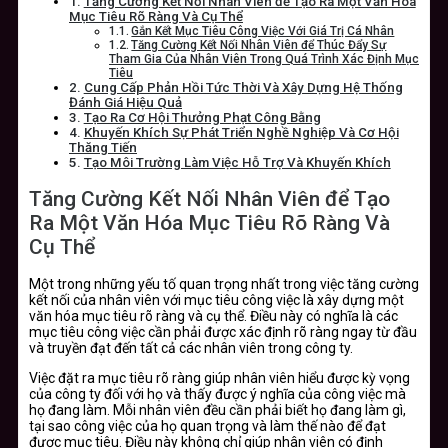
Tăng Cường Kết Nối Nhân Viên để Tạo Ra Một Văn Hóa
Mục Tiêu Rõ Ràng Và Cụ Thể
Gắn Kết Mục Tiêu Công Việc Với Giá Trị Cá Nhân
Tăng Cường Kết Nối Nhân Viên để Thúc Đẩy Sự
Tham Gia Của Nhân Viên Trong Quá Trình Xác Định Mục
Tiêu
Cung Cấp Phản Hồi Tức Thời Và Xây Dựng Hệ Thống
Đánh Giá Hiệu Quả
Tạo Ra Cơ Hội Thưởng Phạt Công Bằng
Khuyến Khích Sự Phát Triển Nghề Nghiệp Và Cơ Hội
Thăng Tiến
Tạo Môi Trường Làm Việc Hỗ Trợ Và Khuyến Khích
Tăng Cường Kết Nối Nhân Viên để Tạo
Ra Một Văn Hóa Mục Tiêu Rõ Ràng Và
Cụ Thể
Một trong những yếu tố quan trọng nhất trong việc tăng cường
kết nối của nhân viên với mục tiêu công việc là xây dựng một
văn hóa mục tiêu rõ ràng và cụ thể. Điều này có nghĩa là các
mục tiêu công việc cần phải được xác định rõ ràng ngay từ đầu
và truyền đạt đến tất cả các nhân viên trong công ty.
Việc đặt ra mục tiêu rõ ràng giúp nhân viên hiểu được kỳ vọng
của công ty đối với họ và thấy được ý nghĩa của công việc mà
họ đang làm. Mỗi nhân viên đều cần phải biết họ đang làm gì,
tại sao công việc của họ quan trọng và làm thế nào để đạt
được mục tiêu. Điều này không chỉ giúp nhân viên có định