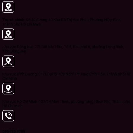
Trụ sở chính:
Số 40 đường 40 Khu Đô Thị Vạn Phúc, Phường Hiệp Bình,
Thành phố Hồ Chí Minh.
Khu vực Đồng Nai: 273 Bùi Văn Hòa, Tổ 5, Khu phố 6, phường Long Bình,
Tỉnh Đồng Nai.
Khu vực Bình Dương: 31/1 Đại lộ Hữu Nghị, Phường Bình Hòa, Thành phố Hồ
Chí Minh.
Khu vực Hồ Chí Minh: 127/14 Man Thiện, phường Tăng Nhơn Phú, Thành phố
Hồ Chí Minh.
096 735 7788