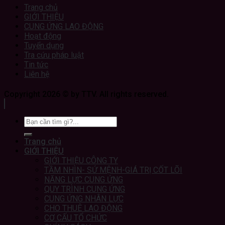
Trang chủ
GIỚI THIỆU
CUNG ỨNG LAO ĐỘNG
Hoạt động
Tuyển dụng
Tra cứu pháp luật
Tin tức
Liên hệ
Copyright 2026 © by TTV. All rights reserved.
Trang chủ
GIỚI THIỆU
GIỚI THIỆU CÔNG TY
TẦM NHÌN- SỨ MỆNH-GIÁ TRỊ CỐT LÕI
NĂNG LỰC CUNG ỨNG
QUY TRÌNH CUNG ỨNG
CUNG ỨNG NHÂN LỰC
CHO THUÊ LAO ĐỘNG
CƠ CẤU TỔ CHỨC