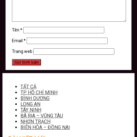
Tên
*
Email
*
Trang web
TẤT CẢ
TP. HỒ CHÍ MINH
BÌNH DƯƠNG
LONG AN
TÂY NINH
BÀ RỊA – VŨNG TÀU
NHƠN TRẠCH
BIÊN HÒA – ĐỒNG NAI