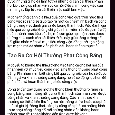
được những gì họ đã làm tốt và những gì cần cải thiện. Phản
hồi kịp thời giúp nhân viên có cơ hội điều chỉnh công việc của
mình ngay lập tức và cải thiện hiệu suất làm việc.
Một hệ thống đánh giá hiệu quả công việc dựa trên mục tiêu
công việc rõ ràng sẽ giúp tạo ra một cơ chế minh bạch và công
bằng trong việc đánh giá và đo lường thành tích. Việc đánh giá
hiệu quả công việc không chỉ giúp nhân viên hiểu được mức độ
hoàn thành mục tiêu của họ mà còn giúp họ nhận thức được
những khía cạnh cần cải thiện. Điều này giúp tăng cường kết
nối giữa nhân viên và mục tiêu công việc, đồng thời tạo động
lực mạnh mẽ để nhân viên phấn đấu hoàn thành mục tiêu.
Tạo Ra Cơ Hội Thưởng Phạt Công Bằng
Một yếu tố không thể thiếu trong việc tăng cường kết nối của
nhân viên với mục tiêu công việc là hệ thống thưởng phạt công
bằng. Khi nhân viên biết rằng kết quả công việc của họ sẽ được
đánh giá và khen thưởng xứng đáng, họ sẽ có động lực hơn để
phấn đấu và hoàn thành mục tiêu công việc.
Công ty cần xây dựng một hệ thống khen thưởng rõ ràng và
công bằng, nơi những nỗ lực và thành tích của nhân viên được
công nhận và khen thưởng xứng đáng. Các hình thức khen
thưởng có thể là tiền thưởng, cơ hội thăng chức, hoặc các phần
quà có giá trị. Đồng thời, công ty cũng cần phải có những hình
thức phạt công bằng đối với những nhân viên không hoàn
thành mục tiêu hoặc không đáp ứng được kỳ vọng.