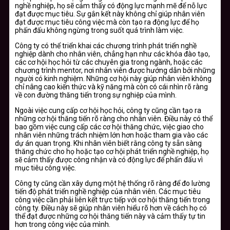
nghề nghiệp, họ sẽ cảm thấy có động lực mạnh mẽ để nỗ lực
đạt được mục tiêu. Sự gắn kết này không chỉ giúp nhân viên
đạt được mục tiêu công việc mà còn tạo ra động lực để họ
phấn đấu không ngừng trong suốt quá trình làm việc.
Công ty có thể triển khai các chương trình phát triển nghề
nghiệp dành cho nhân viên, chẳng hạn như các khóa đào tạo,
các cơ hội học hỏi từ các chuyên gia trong ngành, hoặc các
chương trình mentor, nơi nhân viên được hướng dẫn bởi những
người có kinh nghiệm. Những cơ hội này giúp nhân viên không
chỉ nâng cao kiến thức và kỹ năng mà còn có cái nhìn rõ ràng
về con đường thăng tiến trong sự nghiệp của mình.
Ngoài việc cung cấp cơ hội học hỏi, công ty cũng cần tạo ra
những cơ hội thăng tiến rõ ràng cho nhân viên. Điều này có thể
bao gồm việc cung cấp các cơ hội thăng chức, việc giao cho
nhân viên những trách nhiệm lớn hơn hoặc tham gia vào các
dự án quan trọng. Khi nhân viên biết rằng công ty sẵn sàng
thăng chức cho họ hoặc tạo cơ hội phát triển nghề nghiệp, họ
sẽ cảm thấy được công nhận và có động lực để phấn đấu vì
mục tiêu công việc.
Công ty cũng cần xây dựng một hệ thống rõ ràng để đo lường
tiến độ phát triển nghề nghiệp của nhân viên. Các mục tiêu
công việc cần phải liên kết trực tiếp với cơ hội thăng tiến trong
công ty. Điều này sẽ giúp nhân viên hiểu rõ hơn về cách họ có
thể đạt được những cơ hội thăng tiến này và cảm thấy tự tin
hơn trong công việc của mình.