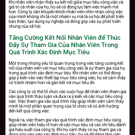
Khi nhân viên nhận thấy sự kết nối giữa mục tiêu công việc và
giá trị cá nhân của họ, họ sẽ có động lực làm việc mạnh mẽ
hơn. Công ty cần khuyến khích nhân viên nhìn nhận công việc
của mình không chỉ là một nhiệm vụ mà là cơ hội để phát triển
bản thân, tạo dựng sự nghiệp và đóng góp vào sự phát triển
chung của xã hội.
Tăng Cường Kết Nối Nhân Viên để Thúc
Đẩy Sự Tham Gia Của Nhân Viên Trong
Quá Trình Xác Định Mục Tiêu
Một trong những yếu tố quan trọng trong việc tăng cường kết
nối của nhân viên với mục tiêu công việc là sự tham gia của họ
trong quá trình xác định mục tiêu. Khi nhân viên có thể đóng
góp ý kiến vào việc thiết lập mục tiêu công việc, họ sẽ cảm thấy
có trách nhiệm hơn và gắn kết với mục tiêu đó.
Các công ty có thể tổ chức các cuộc họp để nhân viên tham gia
vào quá trình thảo luận và đưa ra ý kiến về các mục tiêu công
việc. Việc tham gia vào quá trình này giúp nhân viên cảm thấy
mình là một phần quan trọng của tổ chức và có ảnh hưởng
đến kết quả công việc.
Ngoài ra, việc tham gia vào quá trình xác định mục tiêu cũng
giúp nhân viên hiểu rõ hơn về các mục tiêu và các chỉ tiêu đánh
giá hiệu suất của công ty. Khi họ cảm thấy có sự tham gia và
đóng góp vào việc xác định mục tiêu, họ sẽ dễ dàng làm việc