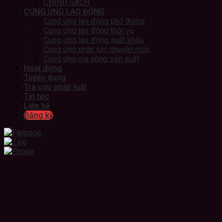
CHÍNH SÁCH
CUNG ỨNG LAO ĐỘNG
Cung ứng lao động phổ thông
Cung ứng lao động thời vụ
Cung ứng lao động xuất khẩu
Cung ứng nhân lực chuyên môn
Cung ứng gia công sản xuất
Hoạt động
Tuyển dụng
Tra cứu pháp luật
Tin tức
Liên hệ
Đăng ký