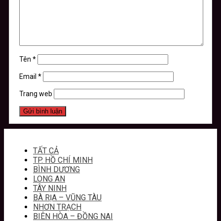
Tên
*
Email
*
Trang web
TẤT CẢ
TP. HỒ CHÍ MINH
BÌNH DƯƠNG
LONG AN
TÂY NINH
BÀ RỊA – VŨNG TÀU
NHƠN TRẠCH
BIÊN HÒA – ĐỒNG NAI