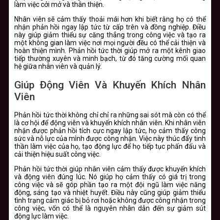
làm việc cởi mở và thân thiện.
Nhân viên sẽ cảm thấy thoải mái hơn khi biết rằng họ có thể
nhận phản hồi ngay lập tức từ cấp trên và đồng nghiệp. Điều
này giúp giảm thiểu sự căng thẳng trong công việc và tạo ra
một không gian làm việc nơi mọi người đều có thể cải thiện và
hoàn thiện mình. Phản hồi tức thời giúp mở ra một kênh giao
tiếp thường xuyên và minh bạch, từ đó tăng cường mối quan
hệ giữa nhân viên và quản lý.
Giúp Động Viên Và Khuyến Khích Nhân
Viên
Phản hồi tức thời không chỉ chỉ ra những sai sót mà còn có thể
là cơ hội để động viên và khuyến khích nhân viên. Khi nhân viên
nhận được phản hồi tích cực ngay lập tức, họ cảm thấy công
sức và nỗ lực của mình được công nhận. Việc này thúc đẩy tinh
thần làm việc của họ, tạo động lực để họ tiếp tục phấn đấu và
cải thiện hiệu suất công việc.
Phản hồi tức thời giúp nhân viên cảm thấy được khuyến khích
và động viên đúng lúc. Nó giúp họ cảm thấy có giá trị trong
công việc và sẽ góp phần tạo ra một đội ngũ làm việc năng
động, sáng tạo và nhiệt huyết. Điều này cũng giúp giảm thiểu
tình trạng cảm giác bị bỏ rơi hoặc không được công nhận trong
công việc, vốn có thể là nguyên nhân dẫn đến sự giảm sút
động lực làm việc.