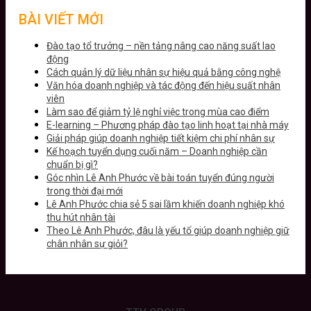
BÀI VIẾT MỚI
Đào tạo tổ trưởng – nền tảng nâng cao năng suất lao
động
Cách quản lý dữ liệu nhân sự hiệu quả bằng công nghệ
Văn hóa doanh nghiệp và tác động đến hiệu suất nhân
viên
Làm sao để giảm tỷ lệ nghỉ việc trong mùa cao điểm
E-learning – Phương pháp đào tạo linh hoạt tại nhà máy
Giải pháp giúp doanh nghiệp tiết kiệm chi phí nhân sự
Kế hoạch tuyển dụng cuối năm – Doanh nghiệp cần
chuẩn bị gì?
Góc nhìn Lê Anh Phước về bài toán tuyển đúng người
trong thời đại mới
Lê Anh Phước chia sẻ 5 sai lầm khiến doanh nghiệp khó
thu hút nhân tài
Theo Lê Anh Phước, đâu là yếu tố giúp doanh nghiệp giữ
chân nhân sự giỏi?