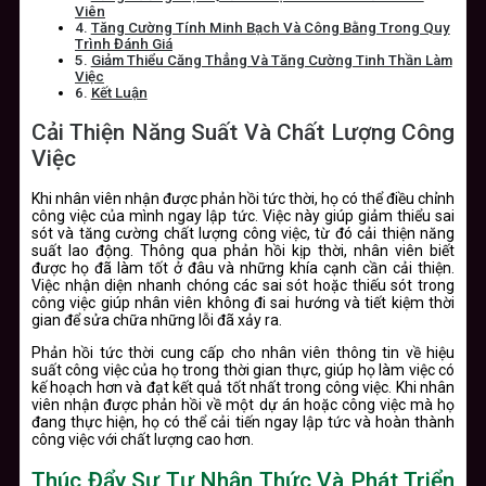
Viên
Tăng Cường Tính Minh Bạch Và Công Bằng Trong Quy
Trình Đánh Giá
Giảm Thiểu Căng Thẳng Và Tăng Cường Tinh Thần Làm
Việc
Kết Luận
Cải Thiện Năng Suất Và Chất Lượng Công
Việc
Khi nhân viên nhận được phản hồi tức thời, họ có thể điều chỉnh
công việc của mình ngay lập tức. Việc này giúp giảm thiểu sai
sót và tăng cường chất lượng công việc, từ đó cải thiện năng
suất lao động. Thông qua phản hồi kịp thời, nhân viên biết
được họ đã làm tốt ở đâu và những khía cạnh cần cải thiện.
Việc nhận diện nhanh chóng các sai sót hoặc thiếu sót trong
công việc giúp nhân viên không đi sai hướng và tiết kiệm thời
gian để sửa chữa những lỗi đã xảy ra.
Phản hồi tức thời cung cấp cho nhân viên thông tin về hiệu
suất công việc của họ trong thời gian thực, giúp họ làm việc có
kế hoạch hơn và đạt kết quả tốt nhất trong công việc. Khi nhân
viên nhận được phản hồi về một dự án hoặc công việc mà họ
đang thực hiện, họ có thể cải tiến ngay lập tức và hoàn thành
công việc với chất lượng cao hơn.
Thúc Đẩy Sự Tự Nhận Thức Và Phát Triển