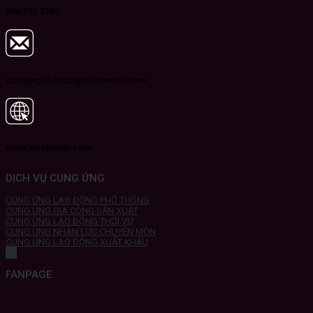
096 735 7788
cungungnhanluc@vieclamttv.com
www.vieclamttv.com
DỊCH VỤ CUNG ỨNG
CUNG ỨNG LAO ĐỘNG PHỔ THÔNG
CUNG ỨNG GIA CÔNG SẢN XUẤT
CUNG ỨNG LAO ĐỘNG THỜI VỤ
CUNG ỨNG NHÂN LỰC CHUYÊN MÔN
CUNG ỨNG LAO ĐỘNG XUẤT KHẨU
FANPAGE