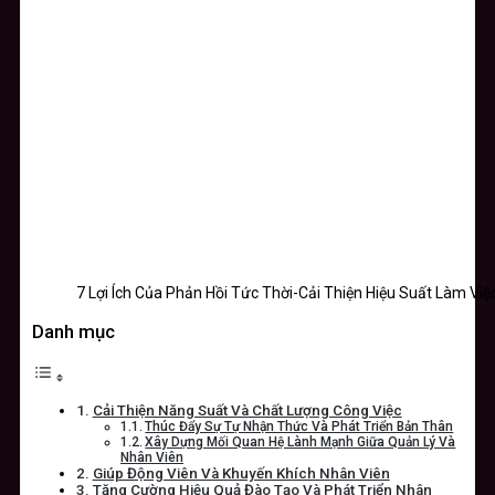
7 Lợi Ích Của Phản Hồi Tức Thời-Cải Thiện Hiệu Suất Làm Việ
Danh mục
Cải Thiện Năng Suất Và Chất Lượng Công Việc
Thúc Đẩy Sự Tự Nhận Thức Và Phát Triển Bản Thân
Xây Dựng Mối Quan Hệ Lành Mạnh Giữa Quản Lý Và
Nhân Viên
Giúp Động Viên Và Khuyến Khích Nhân Viên
Tăng Cường Hiệu Quả Đào Tạo Và Phát Triển Nhân