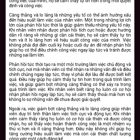
công việc của mình, họ sẽ cảm thấy tự tin hơn trong mỗi quyết
định và công việc.
Căng thẳng và lo lắng là những yếu tố có thể ảnh hưởng xấu
đến hiệu suất làm việc của nhân viên. Một trong những lợi ích
lớn của phản hồi tức thời là giúp giảm thiểu những yếu tố này.
Khi nhân viên nhận được phản hồi tích cực hoặc được hướng
dẫn rõ ràng về những gì cần cải thiện, họ sẽ cảm thấy tự tin
hơn và ít lo lắng hơn về hiệu suất công việc của mình. Việc
không phải đợi đến cuối kỳ hoặc cuối dự án để nhận phản hồi
giúp họ có thể điều chỉnh công việc ngay lập tức và tránh được
những sai lầm lớn.
Phản hồi tức thời tạo ra một môi trường làm việc chủ động và
tích cực, nơi mà nhân viên có thể nhận ra những vấn đề và điều
chỉnh chúng ngay lập tức, thay vì phải đợi lâu để được biết kết
quả. Điều này giúp họ cảm thấy tự tin hơn trong quá trình làm
việc, và giúp giảm bớt những căng thẳng có thể xảy ra trong
quá trình làm việc. Khi nhân viên biết rằng họ luôn có cơ hội
nhận phản hồi ngay lập tức, họ sẽ cảm thấy thoải mái hơn và
không lo sợ những vấn đề chưa được giải quyết.
Ngoài ra, việc giảm bớt căng thẳng và lo lắng cũng giúp nhân
viên duy trì tinh thần làm việc tích cực và động lực. Khi nhân
viên cảm thấy rằng họ luôn có cơ hội cải thiện và được công
nhận, họ sẽ thấy việc hoàn thành công việc là một nhiệm vụ
thú vị hơn và ít căng thẳng hơn. Điều này không chỉ giúp họ
tăng cường hiệu suất làm việc mà còn cải thiện chất lượng
công việc một cách đáng kể.