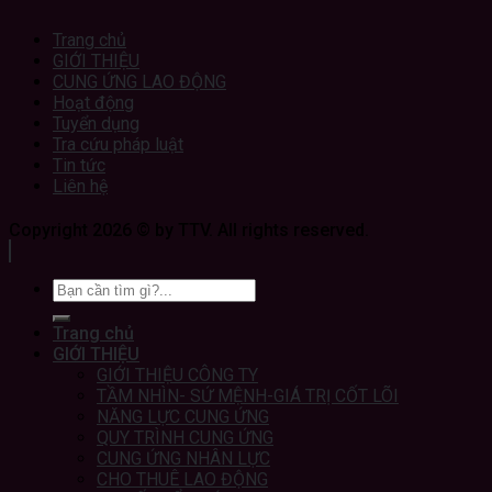
Trang chủ
GIỚI THIỆU
CUNG ỨNG LAO ĐỘNG
Hoạt động
Tuyển dụng
Tra cứu pháp luật
Tin tức
Liên hệ
Copyright 2026 © by TTV. All rights reserved.
Trang chủ
GIỚI THIỆU
GIỚI THIỆU CÔNG TY
TẦM NHÌN- SỨ MỆNH-GIÁ TRỊ CỐT LÕI
NĂNG LỰC CUNG ỨNG
QUY TRÌNH CUNG ỨNG
CUNG ỨNG NHÂN LỰC
CHO THUÊ LAO ĐỘNG