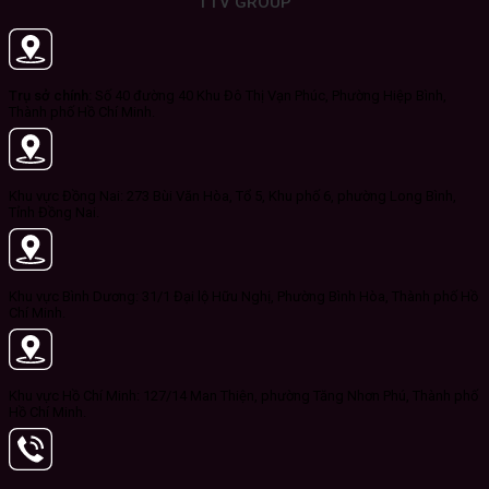
TTV GROUP
Trụ sở chính:
Số 40 đường 40 Khu Đô Thị Vạn Phúc, Phường Hiệp Bình,
Thành phố Hồ Chí Minh.
Khu vực Đồng Nai: 273 Bùi Văn Hòa, Tổ 5, Khu phố 6, phường Long Bình,
Tỉnh Đồng Nai.
Khu vực Bình Dương: 31/1 Đại lộ Hữu Nghị, Phường Bình Hòa, Thành phố Hồ
Chí Minh.
Khu vực Hồ Chí Minh: 127/14 Man Thiện, phường Tăng Nhơn Phú, Thành phố
Hồ Chí Minh.