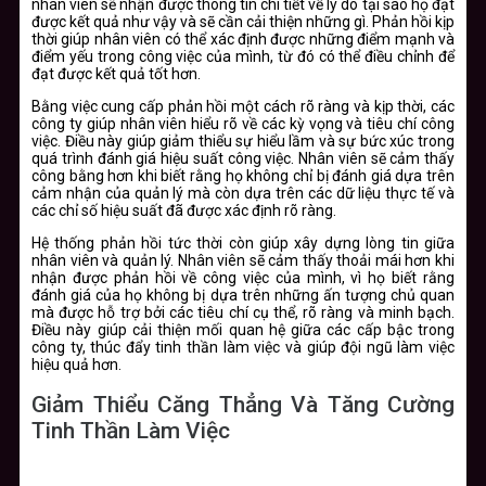
nhân viên sẽ nhận được thông tin chi tiết về lý do tại sao họ đạt
được kết quả như vậy và sẽ cần cải thiện những gì. Phản hồi kịp
thời giúp nhân viên có thể xác định được những điểm mạnh và
điểm yếu trong công việc của mình, từ đó có thể điều chỉnh để
đạt được kết quả tốt hơn.
Bằng việc cung cấp phản hồi một cách rõ ràng và kịp thời, các
công ty giúp nhân viên hiểu rõ về các kỳ vọng và tiêu chí công
việc. Điều này giúp giảm thiểu sự hiểu lầm và sự bức xúc trong
quá trình đánh giá hiệu suất công việc. Nhân viên sẽ cảm thấy
công bằng hơn khi biết rằng họ không chỉ bị đánh giá dựa trên
cảm nhận của quản lý mà còn dựa trên các dữ liệu thực tế và
các chỉ số hiệu suất đã được xác định rõ ràng.
Hệ thống phản hồi tức thời còn giúp xây dựng lòng tin giữa
nhân viên và quản lý. Nhân viên sẽ cảm thấy thoải mái hơn khi
nhận được phản hồi về công việc của mình, vì họ biết rằng
đánh giá của họ không bị dựa trên những ấn tượng chủ quan
mà được hỗ trợ bởi các tiêu chí cụ thể, rõ ràng và minh bạch.
Điều này giúp cải thiện mối quan hệ giữa các cấp bậc trong
công ty, thúc đẩy tinh thần làm việc và giúp đội ngũ làm việc
hiệu quả hơn.
Giảm Thiểu Căng Thẳng Và Tăng Cường
Tinh Thần Làm Việc