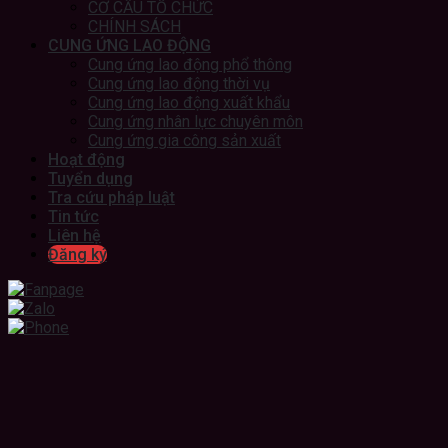
CƠ CẤU TỔ CHỨC
CHÍNH SÁCH
CUNG ỨNG LAO ĐỘNG
Cung ứng lao động phổ thông
Cung ứng lao động thời vụ
Cung ứng lao động xuất khẩu
Cung ứng nhân lực chuyên môn
Cung ứng gia công sản xuất
Hoạt động
Tuyển dụng
Tra cứu pháp luật
Tin tức
Liên hệ
Đăng ký