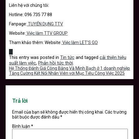
Liên hệ với chúng tôi:
Hotline: 096 735 77 88
Fanpage:
TUYỂN DỤNG TTV
Website:
Việc làm TTV GROUP
Tham khảo thêm: Website:
Việc làm LET’S GO
This entry was posted in
Tin tức
and tagged
cải thiện hiệu
suất làm việc
,
Phản hồi tức thời
.
Hệ Thống Đánh Giá Công Bằng Và Minh Bạch ở 1 doanh nghiệp
Tăng Cường Kết Nối Nhân Viên với Mục Tiêu Công Việc 2025
Trả lời
Email của bạn sẽ không được hiển thị công khai.
Các trường
bắt buộc được đánh dấu
*
Bình luận
*