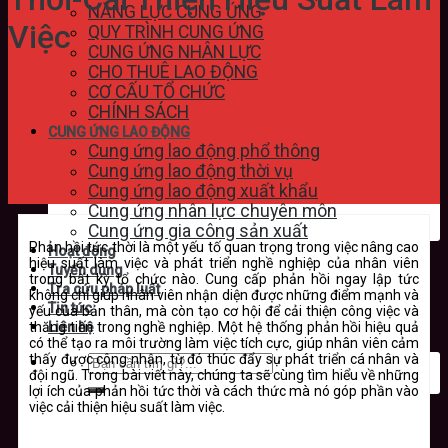
NĂNG LỰC CUNG ỨNG
Việc
QUY TRÌNH CUNG ỨNG
CUNG ỨNG NHÂN LỰC
CHO THUÊ LAO ĐỘNG
CƠ CẤU TỔ CHỨC
CHÍNH SÁCH
CUNG ỨNG LAO ĐỘNG
Cung ứng lao động phổ thông
Cung ứng lao động thời vụ
Cung ứng lao động xuất khẩu
Cung ứng nhân lực chuyên môn
Cung ứng gia công sản xuất
Phản hồi tức thời là một yếu tố quan trọng trong việc nâng cao
Hoạt động
hiệu suất làm việc và phát triển nghề nghiệp của nhân viên
Tuyển dụng
trong bất kỳ tổ chức nào. Cung cấp phản hồi ngay lập tức
Tra cứu pháp luật
không chỉ giúp nhân viên nhận diện được những điểm mạnh và
Tin tức
yếu của bản thân, mà còn tạo cơ hội để cải thiện công việc và
thăng tiến trong nghề nghiệp. Một hệ thống phản hồi hiệu quả
Liên hệ
có thể tạo ra môi trường làm việc tích cực, giúp nhân viên cảm
thấy được công nhận, từ đó thúc đẩy sự phát triển cá nhân và
đội ngũ. Trong bài viết này, chúng ta sẽ cùng tìm hiểu về những
lợi ích của phản hồi tức thời và cách thức mà nó góp phần vào
việc cải thiện hiệu suất làm việc.