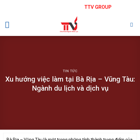
Skip
TTV GROUP
to
content
TIN TỨC
Xu hướng việc làm tại Bà Rịa – Vũng Tàu:
Ngành du lịch và dịch vụ
Bà Rịa – Vũng Tàu là một trong những tỉnh thành trọng điểm của