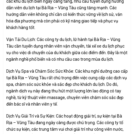
các khu du lịch biển ngày càng tăng, nhu cầu tuyển dụng hướng
dẫn viên du lịch tại Bà Rịa – Vũng Tàu cũng tăng mạnh. Các
hướng dẫn viên không chỉ cần có kiến thức vững về lịch sử, văn
hóa địa phương mà còn phải có kỹ năng giao tiếp và phục vụ
khách hàng tốt.
Vận Tải Du Lịch: Các công ty du lịch, lữ hành tại Bà Rịa – Vũng
Tàu cần tuyển dụng nhân viên vận chuyển, tài xế xe du lịch phục
vụ cho việc di chuyển của du khách giữa các điểm đến. Đây là một
ngành nghề phổ biến và có nhu cầu cao trong mùa du lịch.
Dịch Vụ Spa và Chăm Sóc Sức Khỏe: Các khu nghỉ dưỡng cao cấp
tại Bà Rịa – Vũng Tàu rất chú trọng đến việc cung cấp các dịch vụ
spa, chăm sóc sức khỏe và sắc đẹp cho khách du lịch. Do đó,
ngành dịch vụ này đang thu hút một lượng lớn lao động có tay
nghề, từ kỹ thuật viên massage, chuyên viên chăm sóc sắc đẹp
đến bác sĩ và nhân viên y tế.
Dịch Vụ Giải Trí và Sự Kiện: Các hoạt động giải trí, sự kiện tại Bà
Rịa – Vũng Tàu đang ngày càng được chú trọng. Các công ty tổ
chức sự kiện, các trung tâm vui chơi giải trí như công viên nước,