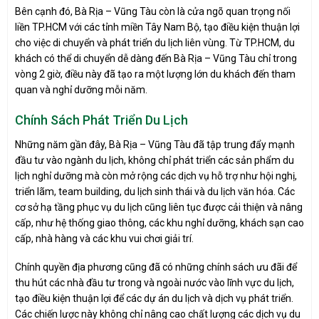
Bên cạnh đó, Bà Rịa – Vũng Tàu còn là cửa ngõ quan trọng nối
liền TP.HCM với các tỉnh miền Tây Nam Bộ, tạo điều kiện thuận lợi
cho việc di chuyển và phát triển du lịch liên vùng. Từ TP.HCM, du
khách có thể di chuyển dễ dàng đến Bà Rịa – Vũng Tàu chỉ trong
vòng 2 giờ, điều này đã tạo ra một lượng lớn du khách đến tham
quan và nghỉ dưỡng mỗi năm.
Chính Sách Phát Triển Du Lịch
Những năm gần đây, Bà Rịa – Vũng Tàu đã tập trung đẩy mạnh
đầu tư vào ngành du lịch, không chỉ phát triển các sản phẩm du
lịch nghỉ dưỡng mà còn mở rộng các dịch vụ hỗ trợ như hội nghị,
triển lãm, team building, du lịch sinh thái và du lịch văn hóa. Các
cơ sở hạ tầng phục vụ du lịch cũng liên tục được cải thiện và nâng
cấp, như hệ thống giao thông, các khu nghỉ dưỡng, khách sạn cao
cấp, nhà hàng và các khu vui chơi giải trí.
Chính quyền địa phương cũng đã có những chính sách ưu đãi để
thu hút các nhà đầu tư trong và ngoài nước vào lĩnh vực du lịch,
tạo điều kiện thuận lợi để các dự án du lịch và dịch vụ phát triển.
Các chiến lược này không chỉ nâng cao chất lượng các dịch vụ du