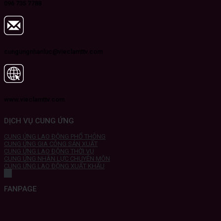
096 735 7788
cungungnhanluc@vieclamttv.com
www.vieclamttv.com
DỊCH VỤ CUNG ỨNG
CUNG ỨNG LAO ĐỘNG PHỔ THÔNG
CUNG ỨNG GIA CÔNG SẢN XUẤT
CUNG ỨNG LAO ĐỘNG THỜI VỤ
CUNG ỨNG NHÂN LỰC CHUYÊN MÔN
CUNG ỨNG LAO ĐỘNG XUẤT KHẨU
FANPAGE