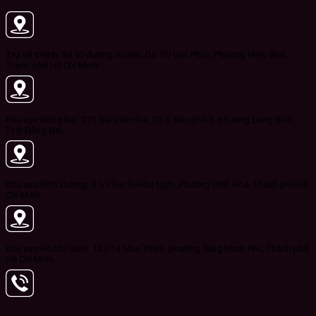
Trụ sở chính:
Số 40 đường 40 Khu Đô Thị Vạn Phúc, Phường Hiệp Bình,
Thành phố Hồ Chí Minh.
Khu vực Đồng Nai: 273 Bùi Văn Hòa, Tổ 5, Khu phố 6, phường Long Bình,
Tỉnh Đồng Nai.
Khu vực Bình Dương: 31/1 Đại lộ Hữu Nghị, Phường Bình Hòa, Thành phố Hồ
Chí Minh.
Khu vực Hồ Chí Minh: 127/14 Man Thiện, phường Tăng Nhơn Phú, Thành phố
Hồ Chí Minh.