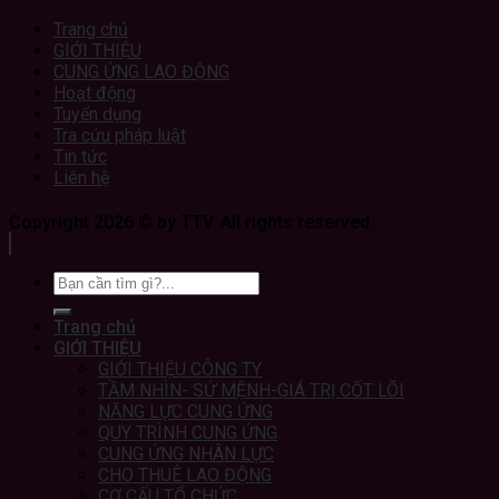
Trang chủ
GIỚI THIỆU
CUNG ỨNG LAO ĐỘNG
Hoạt động
Tuyển dụng
Tra cứu pháp luật
Tin tức
Liên hệ
Copyright 2026 © by TTV. All rights reserved.
Trang chủ
GIỚI THIỆU
GIỚI THIỆU CÔNG TY
TẦM NHÌN- SỨ MỆNH-GIÁ TRỊ CỐT LÕI
NĂNG LỰC CUNG ỨNG
QUY TRÌNH CUNG ỨNG
CUNG ỨNG NHÂN LỰC
CHO THUÊ LAO ĐỘNG
CƠ CẤU TỔ CHỨC