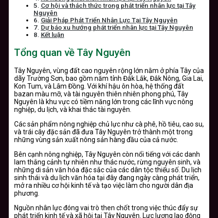
Cơ hội và thách thức trong phát triển nhân lực tại Tây
Nguyên
Giải Pháp Phát Triển Nhân Lực Tại Tây Nguyên
Dự báo xu hướng phát triển nhân lực tại Tây Nguyên
Kết luận
Tổng quan về Tây Nguyên
Tây Nguyên, vùng đất cao nguyên rộng lớn nằm ở phía Tây của
dãy Trường Sơn, bao gồm năm tỉnh Đắk Lắk, Đắk Nông, Gia Lai,
Kon Tum, và Lâm Đồng. Với khí hậu ôn hòa, hệ thống đất
bazan màu mỡ, và tài nguyên thiên nhiên phong phú, Tây
Nguyên là khu vực có tiềm năng lớn trong các lĩnh vực nông
nghiệp, du lịch, và khai thác tài nguyên.
Các sản phẩm nông nghiệp chủ lực như cà phê, hồ tiêu, cao su,
và trái cây đặc sản đã đưa Tây Nguyên trở thành một trong
những vùng sản xuất nông sản hàng đầu của cả nước.
Bên cạnh nông nghiệp, Tây Nguyên còn nổi tiếng với các danh
lam thắng cảnh tự nhiên như thác nước, rừng nguyên sinh, và
những di sản văn hóa đặc sắc của các dân tộc thiểu số. Du lịch
sinh thái và du lịch văn hóa tại đây đang ngày càng phát triển,
mở ra nhiều cơ hội kinh tế và tạo việc làm cho người dân địa
phương.
Nguồn nhân lực đóng vai trò then chốt trong việc thúc đẩy sự
phát triển kinh tế và xã hội tại Tây Nguyên. Lực lượng lao động