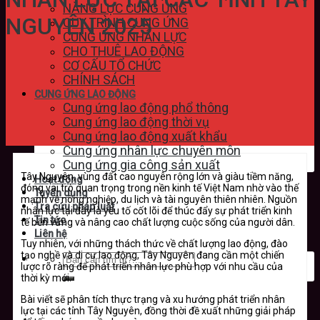
NĂNG LỰC CUNG ỨNG
NGUYÊN 2025
QUY TRÌNH CUNG ỨNG
CUNG ỨNG NHÂN LỰC
CHO THUÊ LAO ĐỘNG
CƠ CẤU TỔ CHỨC
CHÍNH SÁCH
CUNG ỨNG LAO ĐỘNG
Cung ứng lao động phổ thông
Cung ứng lao động thời vụ
Cung ứng lao động xuất khẩu
Cung ứng nhân lực chuyên môn
Cung ứng gia công sản xuất
Tây Nguyên, vùng đất cao nguyên rộng lớn và giàu tiềm năng,
Hoạt động
đóng vai trò quan trọng trong nền kinh tế Việt Nam nhờ vào thế
Tuyển dụng
mạnh về nông nghiệp, du lịch và tài nguyên thiên nhiên. Nguồn
Tra cứu pháp luật
nhân lực tại đây là yếu tố cốt lõi để thúc đẩy sự phát triển kinh
Tin tức
tế bền vững và nâng cao chất lượng cuộc sống của người dân.
Liên hệ
Tuy nhiên, với những thách thức về chất lượng lao động, đào
tạo nghề và di cư lao động, Tây Nguyên đang cần một chiến
lược rõ ràng để phát triển nhân lực phù hợp với nhu cầu của
thời kỳ mới.
Bài viết sẽ phân tích thực trạng và xu hướng phát triển nhân
lực tại các tỉnh Tây Nguyên, đồng thời đề xuất những giải pháp