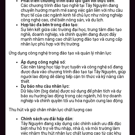
Phát triển chương trình đào tạo gắn với thực tiễn:
Các chương trình đào tạo nghề tại Tây Nguyên đang
chuyển hướng mạnh mẽ sang việc gắn liền với nhu cầu
thực tế của các ngành kinh tế chủ lực như nông nghiệp
công nghệ cao, chế biến nông sản, và du lịch.
Hợp tác đa bên trong đào tạo:
Sự liên kết giữa các trường đại học, trung tâm đào tạo
nghề, doanh nghiệp, và chính quyền đang được đẩy
mạnh nhằm nâng cao chất lượng đào tạo và cung cấp
nhân lực phù hợp với thị trường.
Ứng dụng công nghệ trong đào tạo và quản lý nhân lực
Áp dụng công nghệ số:
Các nền tảng học tập trực tuyến và công nghệ số đang
được đưa vào chương trình đào tạo tại Tây Nguyên, giúp
người lao động dễ dàng tiếp cận tri thức và kỹ năng cần
thiết.
Dự báo nhu cầu nhân lực:
Dữ liệu lớn (big data) được sử dụng để phân tích và dự
báo xu hướng lao động trong các ngành, hỗ trợ doanh
nghiệp và chính quyền tối ưu hóa nguồn cung lao động.
Thu hút và giữ chân nhân lực chất lượng cao
Chính sách ưu đãi hấp dẫn:
Tây Nguyên đang xây dựng các chính sách ưu đãi đặc
biệt như hỗ trợ về thu nhập, nhà ở, và môi trường làm
việc nhằm thu hút nhân lực chất lượng cao từ các khu