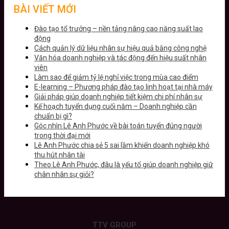
BÀI VIẾT MỚI
Đào tạo tổ trưởng – nền tảng nâng cao năng suất lao
động
Cách quản lý dữ liệu nhân sự hiệu quả bằng công nghệ
Văn hóa doanh nghiệp và tác động đến hiệu suất nhân
viên
Làm sao để giảm tỷ lệ nghỉ việc trong mùa cao điểm
E-learning – Phương pháp đào tạo linh hoạt tại nhà máy
Giải pháp giúp doanh nghiệp tiết kiệm chi phí nhân sự
Kế hoạch tuyển dụng cuối năm – Doanh nghiệp cần
chuẩn bị gì?
Góc nhìn Lê Anh Phước về bài toán tuyển đúng người
trong thời đại mới
Lê Anh Phước chia sẻ 5 sai lầm khiến doanh nghiệp khó
thu hút nhân tài
Theo Lê Anh Phước, đâu là yếu tố giúp doanh nghiệp giữ
chân nhân sự giỏi?
TTV GROUP