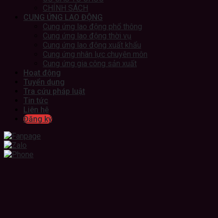
CHÍNH SÁCH
CUNG ỨNG LAO ĐỘNG
Cung ứng lao động phổ thông
Cung ứng lao động thời vụ
Cung ứng lao động xuất khẩu
Cung ứng nhân lực chuyên môn
Cung ứng gia công sản xuất
Hoạt động
Tuyển dụng
Tra cứu pháp luật
Tin tức
Liên hệ
Đăng ký