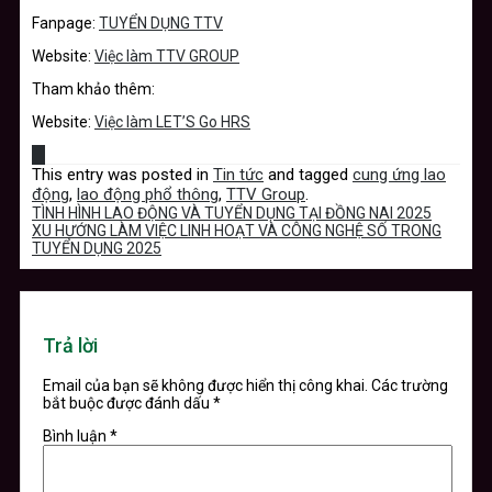
Fanpage:
TUYỂN DỤNG TTV
Website:
Việc làm TTV GROUP
Tham khảo thêm:
Website:
Việc làm LET’S Go HRS
This entry was posted in
Tin tức
and tagged
cung ứng lao
động
,
lao động phổ thông
,
TTV Group
.
TÌNH HÌNH LAO ĐỘNG VÀ TUYỂN DỤNG TẠI ĐỒNG NAI 2025
XU HƯỚNG LÀM VIỆC LINH HOẠT VÀ CÔNG NGHỆ SỐ TRONG
TUYỂN DỤNG 2025
Trả lời
Email của bạn sẽ không được hiển thị công khai.
Các trường
bắt buộc được đánh dấu
*
Bình luận
*