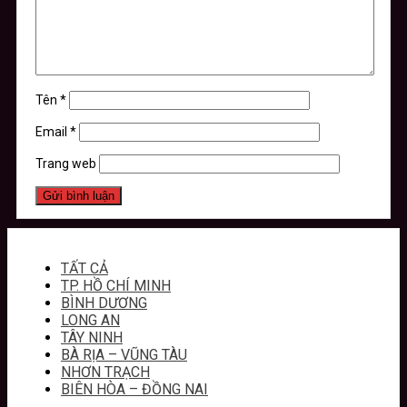
Tên
*
Email
*
Trang web
TẤT CẢ
TP. HỒ CHÍ MINH
BÌNH DƯƠNG
LONG AN
TÂY NINH
BÀ RỊA – VŨNG TÀU
NHƠN TRẠCH
BIÊN HÒA – ĐỒNG NAI