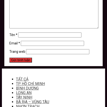
Tên
*
Email
*
Trang web
TẤT CẢ
TP. HỒ CHÍ MINH
BÌNH DƯƠNG
LONG AN
TÂY NINH
BÀ RỊA – VŨNG TÀU
NHƠN TRẠCH