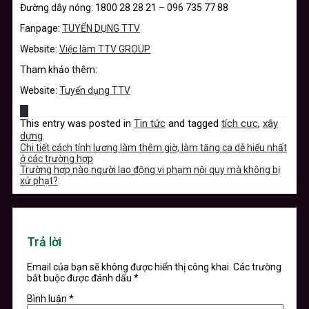
Đường dây nóng: 1800 28 28 21 – 096 735 77 88
Fanpage:
TUYỂN DỤNG TTV
Website:
Việc làm TTV GROUP
Tham khảo thêm:
Website:
Tuyển dụng TTV
This entry was posted in
Tin tức
and tagged
tích cực
,
xây
dựng
.
Chi tiết cách tính lương làm thêm giờ, làm tăng ca dễ hiểu nhất
ở các trường hợp
Trường hợp nào người lao động vi phạm nội quy mà không bị
xử phạt?
Trả lời
Email của bạn sẽ không được hiển thị công khai.
Các trường
bắt buộc được đánh dấu
*
Bình luận
*