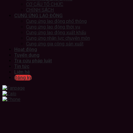
CƠ CẤU TỔ CHỨC
CHÍNH SÁCH
CUNG ỨNG LAO ĐỘNG
Cung ứng lao động phổ thông
Cung ứng lao động thời vụ
Cung ứng lao động xuất khẩu
Cung ứng nhân lực chuyên môn
Cung ứng gia công sản xuất
Hoạt động
Tuyển dụng
Tra cứu pháp luật
Tin tức
Liên hệ
Đăng ký