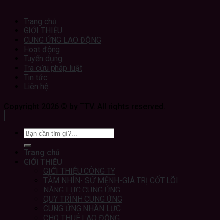
Trang chủ
GIỚI THIỆU
CUNG ỨNG LAO ĐỘNG
Hoạt động
Tuyển dụng
Tra cứu pháp luật
Tin tức
Liên hệ
Copyright 2026 © by TTV. All rights reserved.
Trang chủ
GIỚI THIỆU
GIỚI THIỆU CÔNG TY
TẦM NHÌN- SỨ MỆNH-GIÁ TRỊ CỐT LÕI
NĂNG LỰC CUNG ỨNG
QUY TRÌNH CUNG ỨNG
CUNG ỨNG NHÂN LỰC
CHO THUÊ LAO ĐỘNG