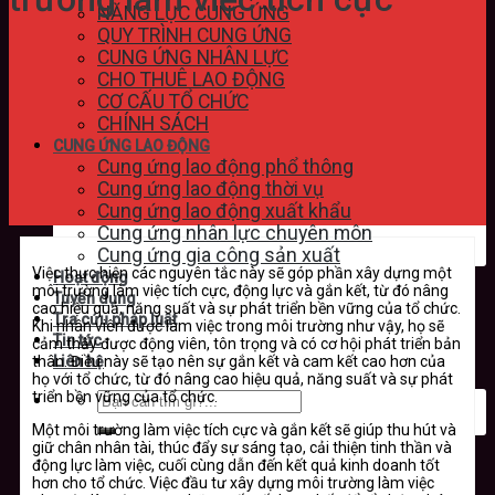
NĂNG LỰC CUNG ỨNG
QUY TRÌNH CUNG ỨNG
CUNG ỨNG NHÂN LỰC
CHO THUÊ LAO ĐỘNG
CƠ CẤU TỔ CHỨC
CHÍNH SÁCH
CUNG ỨNG LAO ĐỘNG
Cung ứng lao động phổ thông
Cung ứng lao động thời vụ
Cung ứng lao động xuất khẩu
Cung ứng nhân lực chuyên môn
Cung ứng gia công sản xuất
Việc thực hiện các nguyên tắc này sẽ góp phần xây dựng một
Hoạt động
môi trường làm việc tích cực, động lực và gắn kết, từ đó nâng
Tuyển dụng
cao hiệu quả, năng suất và sự phát triển bền vững của tổ chức.
Tra cứu pháp luật
Khi nhân viên được làm việc trong môi trường như vậy, họ sẽ
Tin tức
cảm thấy được động viên, tôn trọng và có cơ hội phát triển bản
thân. Điều này sẽ tạo nên sự gắn kết và cam kết cao hơn của
Liên hệ
họ với tổ chức, từ đó nâng cao hiệu quả, năng suất và sự phát
triển bền vững của tổ chức.
Một môi trường làm việc tích cực và gắn kết sẽ giúp thu hút và
giữ chân nhân tài, thúc đẩy sự sáng tạo, cải thiện tinh thần và
động lực làm việc, cuối cùng dẫn đến kết quả kinh doanh tốt
hơn cho tổ chức. Việc đầu tư xây dựng môi trường làm việc