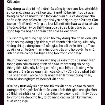
Kết Luận:
Xây dựng và duy trì một văn hóa công ty tích cực, khuyến khích
sự cởi mở, sáng tạo và hợp tác, là một nỗ lực liên tục và quan
trọng để tạo ra môi trường làm việc hiệu quả và động lực cho
nhân viên. Một số chiến lược chủ yếu để đạt được điều này. Cần
tạo cơ hội để nhân viên giao lưu, kết nối với nhau và chia sẻ các
ý tưởng. Điều này có thể thông qua các sự kiện công ty, hoạt
động tập thể hoặc các diễn đàn chia sẻ kiến thức.
Thường xuyên cung cấp phản hồi xây dựng cho nhân viên, ghi
nhận những đóng góp tích cực và thành tích của họ. Điều này
không chỉ tạo động lực mà còn giúp họ cải thiện liên tục.Trao
quyền và tin tưởng nhân viên. Cung cấp cho họ quyền tự chủ,
linh hoạt và cơ hội thể hiện sáng tạo trong công việc.
Đầu tư vào việc phát triển kỹ năng và kiến thức của nhân viên
thông qua các chương trình đào tạo, mentoring, và cơ hội
thăng tiến. Điều này không chỉ nâng cao hiệu suất công việc
mà còn thể hiện sự quan tâm của công ty đối với sự phát triển
của nhân viên.Tạo cơ hội để nhân viên làm việc cùng nhau,
chia sẻ kinh nghiệm và học hỏi lẫn nhau.
Điều này thúc đẩy sự hợp tác, hỗ trợ lẫn nhau và tạo ra các ý
tưởng mới.Khuyến khích nhân viên dành thời gian cho gia đình,
sở thích cá nhân và nghỉ ngơi. Điều này giúp họ cảm thấy được
tôn trọng và được hỗ trợ, từ đó nâng cao sự gắn kết và hiệu
suất công việc.