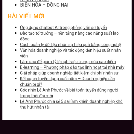
BIÊN HÒA – ĐỒNG NAI
BÀI VIẾT MỚI
Ứng dụng chatbot AI trong phỏng vấn sơ tuyển
Đào tạo tổ trưởng – nền tảng nâng cao năng suất lao
động
Cách quản lý dữ liệu nhân sự hiệu quả bằng công nghệ
Văn hóa doanh nghiệp và tác động đến hiệu suất nhân
viên
Làm sao để giảm tỷ lệ nghỉ việc trong mùa cao điểm
E-learning – Phương pháp đào tạo linh hoạt tại nhà máy
Giải pháp giúp doanh nghiệp tiết kiệm chi phí nhân sự
Kế hoạch tuyển dụng cuối năm – Doanh nghiệp cần
chuẩn bị gì?
Góc nhìn Lê Anh Phước về bài toán tuyển đúng người
trong thời đại mới
Lê Anh Phước chia sẻ 5 sai lầm khiến doanh nghiệp khó
thu hút nhân tài