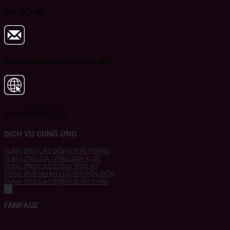
096 735 7788
cungungnhanluc@vieclamttv.com
www.vieclamttv.com
DỊCH VỤ CUNG ỨNG
CUNG ỨNG LAO ĐỘNG PHỔ THÔNG
CUNG ỨNG GIA CÔNG SẢN XUẤT
CUNG ỨNG LAO ĐỘNG THỜI VỤ
CUNG ỨNG NHÂN LỰC CHUYÊN MÔN
CUNG ỨNG LAO ĐỘNG XUẤT KHẨU
FANPAGE