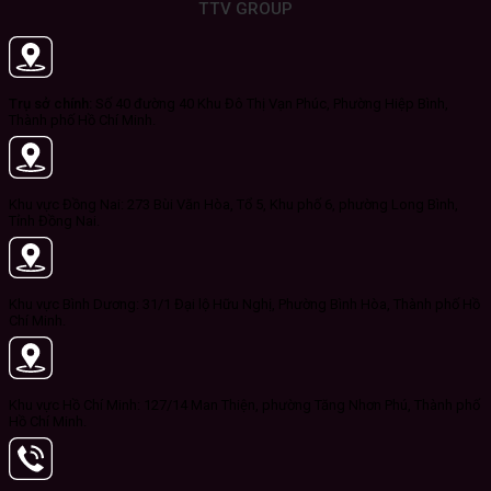
TTV GROUP
Trụ sở chính:
Số 40 đường 40 Khu Đô Thị Vạn Phúc, Phường Hiệp Bình,
Thành phố Hồ Chí Minh.
Khu vực Đồng Nai: 273 Bùi Văn Hòa, Tổ 5, Khu phố 6, phường Long Bình,
Tỉnh Đồng Nai.
Khu vực Bình Dương: 31/1 Đại lộ Hữu Nghị, Phường Bình Hòa, Thành phố Hồ
Chí Minh.
Khu vực Hồ Chí Minh: 127/14 Man Thiện, phường Tăng Nhơn Phú, Thành phố
Hồ Chí Minh.