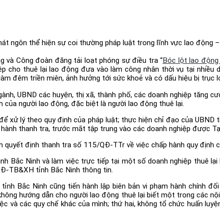
 ngôn thể hiện sự coi thường pháp luật trong lĩnh vực lao động
 và Công đoàn đăng tải loạt phóng sự điều tra “
Bóc lột lao động 
p cho thuê lại lao động đưa vào làm công nhân thời vụ tại nhiều 
 làm đêm triền miên, ảnh hưởng tới sức khoẻ và có dấu hiệu bị trục 
gành, UBND các huyện, thị xã, thành phố, các doanh nghiệp tăng cư
 của người lao động, đặc biệt là người lao động thuê lại.
ể xử lý theo quy định của pháp luật; thực hiện chỉ đạo của UBND 
n hành thanh tra, trước mắt tập trung vào các doanh nghiệp được T
yết định thanh tra số 115/QĐ-TTr về việc chấp hành quy định của
h Bắc Ninh và làm việc trực tiếp tại một số doanh nghiệp thuê lại 
LĐ-TB&XH tỉnh Bắc Ninh thông tin.
tỉnh Bắc Ninh cũng tiến hành lập biên bản vi phạm hành chính đố
hông hướng dẫn cho người lao động thuê lại biết một trong các nội 
iệc và các quy chế khác của mình; thứ hai, không tổ chức huấn luyện