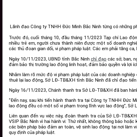
Lãnh đạo Công ty TNHH Đức Minh Bắc Ninh từng có những phát
Trước đó, cuối tháng 10, đầu tháng 11/2023 Tạp chí Lao động
nhiều trẻ em, người chưa thành niên được một số doanh nghiệ
các thủ đoạn gian dối, vi phạm pháp luật. Các em phải tăng ca,
Ngày 10/11/2023, UBND tỉnh Bắc Ninh
chỉ đạo
các sở, ban, n
đảm bảo thị trường lao động linh hoạt, đảm bảo quyền và lợi ích
Nhằm làm rõ mức độ vi phạm pháp luật của các doanh nghiệp đ
thuê lại lao động, Sở LĐ-TB&XH tỉnh Bắc Ninh đã chỉ đạo tiế
Ngày 16/11/2023, Chánh thanh tra Sở LĐ-TB&XH đã ban hành qu
“Đến nay, sau khi tiến hành thanh tra tại Công ty TNHH Đức Min
lao động đều có một số vi phạm trong lĩnh vực lao động”, Sở 
Liên quan đến vụ việc này, đoàn thanh tra của Sở LĐ-TB&XH 
VSIP Bắc Ninh vì hai hành vi: Thứ nhất, không thông báo hoặc k
các biện pháp bảo đảm an toàn, vệ sinh lao động tại nơi làm v
quy định của pháp luật.