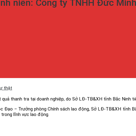
ành niên: Công ty TNHH Đức Minh
ự thật
 quả thanh tra tại doanh nghiệp, do Sở LĐ-TB&XH tỉnh Bắc Ninh t
c Đạo – Trưởng phòng Chính sách lao động, Sở LĐ-TB&XH tỉnh Bắc 
trong lĩnh vực lao động.