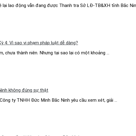
uê lại lao động vẫn đang được Thanh tra Sở LĐ-TB&XH tỉnh Bắc Nin
Kỳ 4: Vì sao vi phạm pháp luật dễ dàng?
em, chưa thành niên. Nhưng tại sao lại có một khoảng …
inh không đúng sự thật
Công ty TNHH Đức Minh Bắc Ninh yêu cầu xem xét, giải …