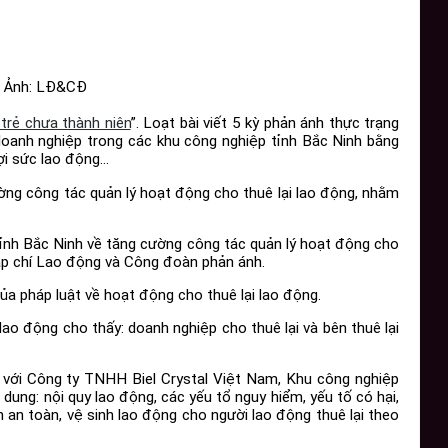
 – Ảnh: LĐ&CĐ
trẻ chưa thành niên
”. Loạt bài viết 5 kỳ phản ánh thực trạng
doanh nghiệp trong các khu công nghiệp tỉnh Bắc Ninh bằng
lợi sức lao động…
ờng công tác quản lý hoạt động cho thuê lại lao động, nhằm
tỉnh Bắc Ninh về tăng cường công tác quản lý hoạt động cho
ạp chí Lao động và Công đoàn phản ánh.
 pháp luật về hoạt động cho thuê lại lao động.
lao động cho thấy: doanh nghiệp cho thuê lại và bên thuê lại
i với Công ty TNHH Biel Crystal Việt Nam, Khu công nghiệp
dung: nội quy lao động, các yếu tổ nguy hiểm, yếu tố có hại,
 an toàn, vệ sinh lao động cho người lao động thuê lại theo