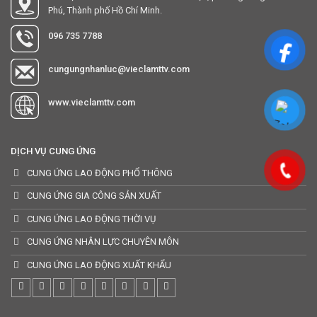
Phú, Thành phố Hồ Chí Minh.
096 735 7788
cungungnhanluc@vieclamttv.com
www.vieclamttv.com
DỊCH VỤ CUNG ỨNG
CUNG ỨNG LAO ĐỘNG PHỔ THÔNG
CUNG ỨNG GIA CÔNG SẢN XUẤT
CUNG ỨNG LAO ĐỘNG THỜI VỤ
CUNG ỨNG NHÂN LỰC CHUYÊN MÔN
CUNG ỨNG LAO ĐỘNG XUẤT KHẨU