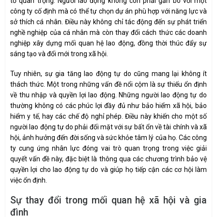
tố quan trọng. Người lao động không còn phải gắn bó với một
công ty cố định mà có thể tự chọn dự án phù hợp với năng lực và
sở thích cá nhân. Điều này không chỉ tác động đến sự phát triển
nghề nghiệp của cá nhân mà còn thay đổi cách thức các doanh
nghiệp xây dựng mối quan hệ lao động, đồng thời thúc đẩy sự
sáng tạo và đổi mới trong xã hội.
Tuy nhiên, sự gia tăng lao động tự do cũng mang lại không ít
thách thức. Một trong những vấn đề nổi cộm là sự thiếu ổn định
về thu nhập và quyền lợi lao động. Những người lao động tự do
thường không có các phúc lợi đầy đủ như bảo hiểm xã hội, bảo
hiểm y tế, hay các chế độ nghỉ phép. Điều này khiến cho một số
người lao động tự do phải đối mặt với sự bất ổn về tài chính và xã
hội, ảnh hưởng đến đời sống và sức khỏe tâm lý của họ. Các công
ty cung ứng nhân lực đóng vai trò quan trọng trong việc giải
quyết vấn đề này, đặc biệt là thông qua các chương trình bảo vệ
quyền lợi cho lao động tự do và giúp họ tiếp cận các cơ hội làm
việc ổn định.
Sự thay đổi trong mối quan hệ xã hội và gia
đình