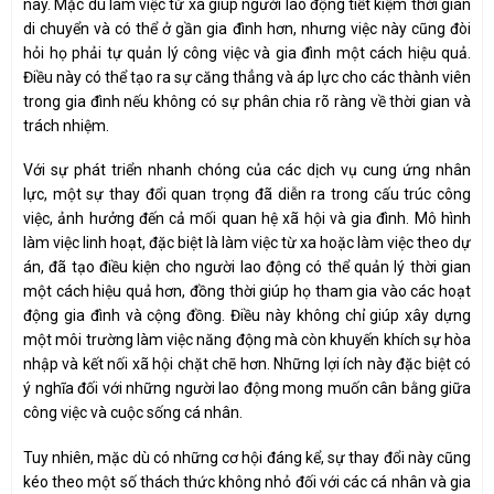
này. Mặc dù làm việc từ xa giúp người lao động tiết kiệm thời gian
di chuyển và có thể ở gần gia đình hơn, nhưng việc này cũng đòi
hỏi họ phải tự quản lý công việc và gia đình một cách hiệu quả.
Điều này có thể tạo ra sự căng thẳng và áp lực cho các thành viên
trong gia đình nếu không có sự phân chia rõ ràng về thời gian và
trách nhiệm.
Với sự phát triển nhanh chóng của các dịch vụ cung ứng nhân
lực, một sự thay đổi quan trọng đã diễn ra trong cấu trúc công
việc, ảnh hưởng đến cả mối quan hệ xã hội và gia đình. Mô hình
làm việc linh hoạt, đặc biệt là làm việc từ xa hoặc làm việc theo dự
án, đã tạo điều kiện cho người lao động có thể quản lý thời gian
một cách hiệu quả hơn, đồng thời giúp họ tham gia vào các hoạt
động gia đình và cộng đồng. Điều này không chỉ giúp xây dựng
một môi trường làm việc năng động mà còn khuyến khích sự hòa
nhập và kết nối xã hội chặt chẽ hơn. Những lợi ích này đặc biệt có
ý nghĩa đối với những người lao động mong muốn cân bằng giữa
công việc và cuộc sống cá nhân.
Tuy nhiên, mặc dù có những cơ hội đáng kể, sự thay đổi này cũng
kéo theo một số thách thức không nhỏ đối với các cá nhân và gia