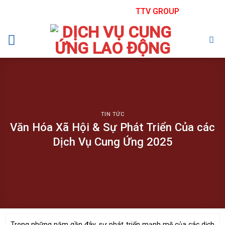
Skip
TTV GROUP
to
content
TIN TỨC
Văn Hóa Xã Hội & Sự Phát Triển Của các
Dịch Vụ Cung Ứng 2025
Trong những năm gần đây, sự phát triển mạnh mẽ của các dịch