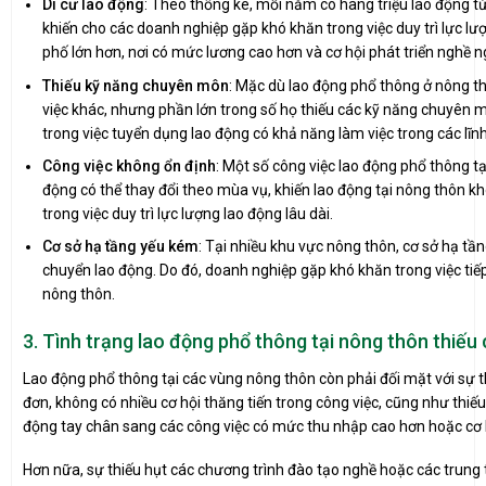
Di cư lao động
: Theo thống kê, mỗi năm có hàng triệu lao động t
khiến cho các doanh nghiệp gặp khó khăn trong việc duy trì lực lư
phố lớn hơn, nơi có mức lương cao hơn và cơ hội phát triển nghề n
Thiếu kỹ năng chuyên môn
: Mặc dù lao động phổ thông ở nông t
việc khác, nhưng phần lớn trong số họ thiếu các kỹ năng chuyên 
trong việc tuyển dụng lao động có khả năng làm việc trong các lĩ
Công việc không ổn định
: Một số công việc lao động phổ thông t
động có thể thay đổi theo mùa vụ, khiến lao động tại nông thôn k
trong việc duy trì lực lượng lao động lâu dài.
Cơ sở hạ tầng yếu kém
: Tại nhiều khu vực nông thôn, cơ sở hạ tầ
chuyển lao động. Do đó, doanh nghiệp gặp khó khăn trong việc tiếp
nông thôn.
3. Tình trạng lao động phổ thông tại nông thôn thiếu 
Lao động phổ thông tại các vùng nông thôn còn phải đối mặt với sự t
đơn, không có nhiều cơ hội thăng tiến trong công việc, cũng như thiế
động tay chân sang các công việc có mức thu nhập cao hơn hoặc cơ h
Hơn nữa, sự thiếu hụt các chương trình đào tạo nghề hoặc các trung 