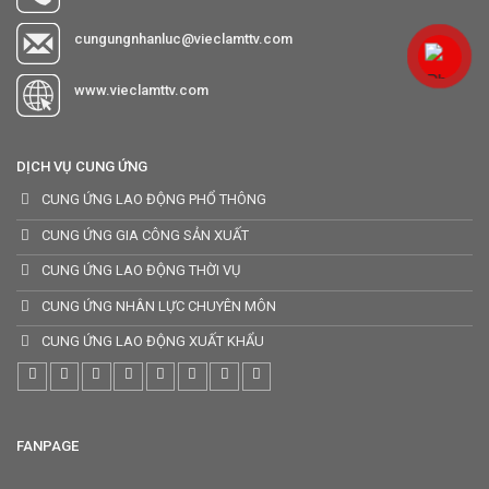
cungungnhanluc@vieclamttv.com
www.vieclamttv.com
DỊCH VỤ CUNG ỨNG
CUNG ỨNG LAO ĐỘNG PHỔ THÔNG
CUNG ỨNG GIA CÔNG SẢN XUẤT
CUNG ỨNG LAO ĐỘNG THỜI VỤ
CUNG ỨNG NHÂN LỰC CHUYÊN MÔN
CUNG ỨNG LAO ĐỘNG XUẤT KHẨU
FANPAGE