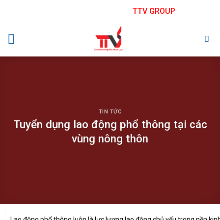
Skip
TTV GROUP
to
content
TIN TỨC
Tuyển dụng lao động phổ thông tại các
vùng nông thôn
Lao động phổ thông luôn là lực lượng lao động chủ yếu trong nền kin