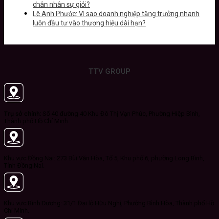
chân nhân sự giỏi?
Lê Anh Phước: Vì sao doanh nghiệp tăng trưởng nhanh
luôn đầu tư vào thương hiệu dài hạn?
TTV GROUP
Trụ sở chính:
Số 40 đường 40 Khu Đô Thị Vạn Phúc, Phường Hiệp Bình,
Thành phố Hồ Chí Minh.
Khu vực Đồng Nai: 273 Bùi Văn Hòa, Tổ 5, Khu phố 6, phường Long Bình,
Tỉnh Đồng Nai.
Khu vực Bình Dương: 31/1 Đại lộ Hữu Nghị, Phường Bình Hòa, Thành phố Hồ
Chí Minh.