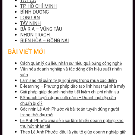
TẤT CẢ
TP. HỒ CHÍ MINH
BÌNH DƯƠNG
LONG AN
TÂY NINH
BÀ RỊA – VŨNG TÀU
NHƠN TRẠCH
BIÊN HÒA – ĐỒNG NAI
BÀI VIẾT MỚI
Cách quản lý dữ liệu nhân sự hiệu quả bằng công nghệ
Văn hóa doanh nghiệp và tác động đến hiệu suất nhân
viên
Làm sao để giảm tỷ lệ nghỉ việc trong mùa cao điểm
E-learning – Phương pháp đào tạo linh hoạt tại nhà máy
Giải pháp giúp doanh nghiệp tiết kiệm chi phí nhân sự
Kế hoạch tuyển dụng cuối năm – Doanh nghiệp cần
chuẩn bị gì?
Góc nhìn Lê Anh Phước về bài toán tuyển đúng người
trong thời đại mới
Lê Anh Phước chia sẻ 5 sai lầm khiến doanh nghiệp khó
thu hút nhân tài
Theo Lê Anh Phước, đâu là yếu tố giúp doanh nghiệp giữ