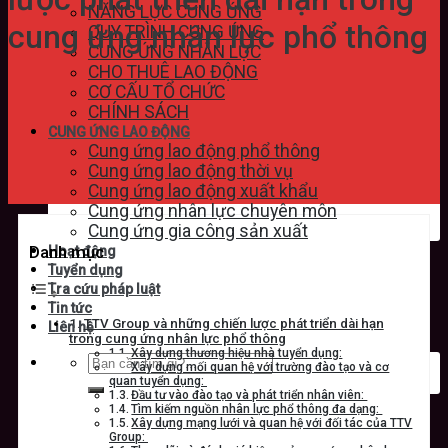
NĂNG LỰC CUNG ỨNG
cung ứng nhân lực phổ thông
QUY TRÌNH CUNG ỨNG
CUNG ỨNG NHÂN LỰC
CHO THUÊ LAO ĐỘNG
CƠ CẤU TỔ CHỨC
CHÍNH SÁCH
CUNG ỨNG LAO ĐỘNG
Cung ứng lao động phổ thông
Cung ứng lao động thời vụ
Cung ứng lao động xuất khẩu
Cung ứng nhân lực chuyên môn
Cung ứng gia công sản xuất
Danh mục
Hoạt động
Tuyển dụng
Tra cứu pháp luật
Tin tức
TTV Group và những chiến lược phát triển dài hạn
Liên hệ
trong cung ứng nhân lực phổ thông
Xây dựng thương hiệu nhà tuyển dụng:
Xây dựng mối quan hệ với trường đào tạo và cơ
quan tuyển dụng:
Đầu tư vào đào tạo và phát triển nhân viên:
Tìm kiếm nguồn nhân lực phổ thông đa dạng:
Xây dựng mạng lưới và quan hệ với đối tác của TTV
Group: