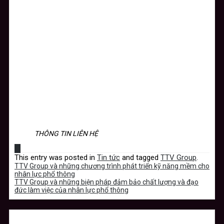
THÔNG TIN LIÊN HỆ
This entry was posted in
Tin tức
and tagged
TTV Group
.
TTV Group và những chương trình phát triển kỹ năng mềm cho
nhân lực phổ thông
TTV Group và những biện pháp đảm bảo chất lượng và đạo
đức làm việc của nhân lực phổ thông