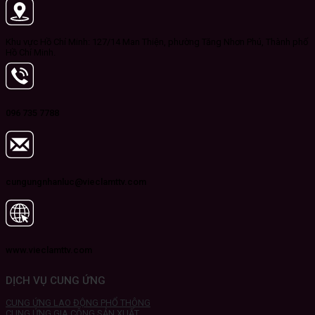
Khu vực Hồ Chí Minh: 127/14 Man Thiện, phường Tăng Nhơn Phú, Thành phố
Hồ Chí Minh.
096 735 7788
cungungnhanluc@vieclamttv.com
www.vieclamttv.com
DỊCH VỤ CUNG ỨNG
CUNG ỨNG LAO ĐỘNG PHỔ THÔNG
CUNG ỨNG GIA CÔNG SẢN XUẤT