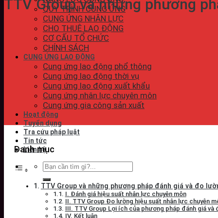
TTV Group và những phương phá
QUY TRÌNH CUNG ỨNG
CUNG ỨNG NHÂN LỰC
CHO THUÊ LAO ĐỘNG
CƠ CẤU TỔ CHỨC
CHÍNH SÁCH
CUNG ỨNG LAO ĐỘNG
Cung ứng lao động phổ thông
Cung ứng lao động thời vụ
Cung ứng lao động xuất khẩu
Cung ứng nhân lực chuyên môn
Cung ứng gia công sản xuất
Hoạt động
Tuyển dụng
Tra cứu pháp luật
Tin tức
Danh mục
Liên hệ
TTV Group và những phương pháp đánh giá và đo lườn
I. Đánh giá hiệu suất nhân lực chuyên môn
II. TTV Group Đo lường hiệu suất nhân lực chuyên m
III. TTV Group Lợi ích của phương pháp đánh giá và 
IV. Kết luận