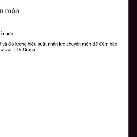
ên môn
ổ chức.
á và đo lường hiệu suất nhân lực chuyên môn để đảm bảo
đối với TTV Group.