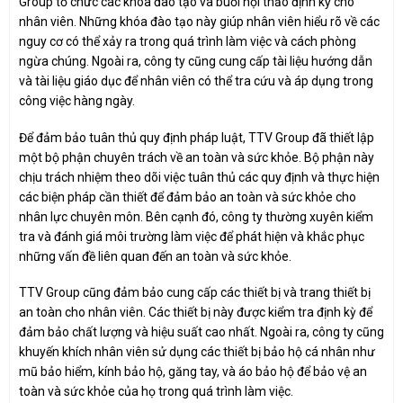
Group tổ chức các khóa đào tạo và buổi hội thảo định kỳ cho
nhân viên. Những khóa đào tạo này giúp nhân viên hiểu rõ về các
nguy cơ có thể xảy ra trong quá trình làm việc và cách phòng
ngừa chúng. Ngoài ra, công ty cũng cung cấp tài liệu hướng dẫn
và tài liệu giáo dục để nhân viên có thể tra cứu và áp dụng trong
công việc hàng ngày.
Để đảm bảo tuân thủ quy định pháp luật, TTV Group đã thiết lập
một bộ phận chuyên trách về an toàn và sức khỏe. Bộ phận này
chịu trách nhiệm theo dõi việc tuân thủ các quy định và thực hiện
các biện pháp cần thiết để đảm bảo an toàn và sức khỏe cho
nhân lực chuyên môn. Bên cạnh đó, công ty thường xuyên kiểm
tra và đánh giá môi trường làm việc để phát hiện và khắc phục
những vấn đề liên quan đến an toàn và sức khỏe.
TTV Group cũng đảm bảo cung cấp các thiết bị và trang thiết bị
an toàn cho nhân viên. Các thiết bị này được kiểm tra định kỳ để
đảm bảo chất lượng và hiệu suất cao nhất. Ngoài ra, công ty cũng
khuyến khích nhân viên sử dụng các thiết bị bảo hộ cá nhân như
mũ bảo hiểm, kính bảo hộ, găng tay, và áo bảo hộ để bảo vệ an
toàn và sức khỏe của họ trong quá trình làm việc.