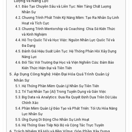
Lượng và Năng Lực
Đào Tạo Chuyên Sâu và Liên Tục: Nền Tảng Chất Lượng
Nhân Sự
Chương Trình Phát Triển Kỹ Năng Mềm: Tạo Ra Nhân Sự Linh
Hoạt và Tích Cực
Chương Trình Mentorship và Coaching: Chia Sẻ Kiến Thức
và Kinh Nghiệm
Hỗ Trợ Quốc Tế và Học Việc: Nguồn Nhân Lực Quốc Tế và
Đa Dạng
Đánh Giá Hiệu Suất Liên Tục: Hệ Thống Phản Hồi Xây Dựng
Năng Lực
Đối Tác Với Trường Đại Học và Viện Nghiên Cứu: Đảm Bảo
Kiến Thức Hiện Đại và Tiên Tiến
Áp Dụng Công Nghệ: Hiện Đại Hóa Quá Trình Quản Lý
Nhân Sự
Hệ Thống Phần Mềm Quản Lý Nhân Sự Tiên Tiến
Trí Tuệ Nhân Tạo (AI) Trong Tuyển Dụng và Gán Việc
Big Data và Analytics: Đưa Ra Quyết Định Dựa Trên Dữ Liệu
Chính Xác
Phần Mềm Quản Lý Đào Tạo và Phát Triển: Tối Ưu Hóa Năng
Lực Nhân Sự
Ứng Dụng Di Động Cho Nhân Sự Linh Hoạt
Hệ Thống Giao Tiếp Nội Bộ và Cộng Tác Trực Tuyến
Trách Nhiệm Xã Hội và Bền Vững: Góp Phần Xây Dựng