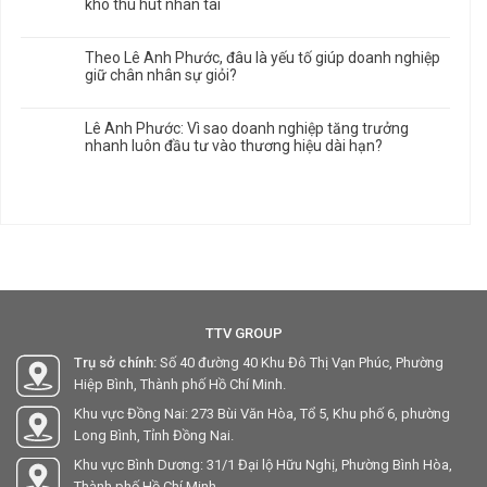
khó thu hút nhân tài
Theo Lê Anh Phước, đâu là yếu tố giúp doanh nghiệp
giữ chân nhân sự giỏi?
Lê Anh Phước: Vì sao doanh nghiệp tăng trưởng
nhanh luôn đầu tư vào thương hiệu dài hạn?
TTV GROUP
Trụ sở chính:
Số 40 đường 40 Khu Đô Thị Vạn Phúc, Phường
Hiệp Bình, Thành phố Hồ Chí Minh.
Khu vực Đồng Nai: 273 Bùi Văn Hòa, Tổ 5, Khu phố 6, phường
Long Bình, Tỉnh Đồng Nai.
Khu vực Bình Dương: 31/1 Đại lộ Hữu Nghị, Phường Bình Hòa,
Thành phố Hồ Chí Minh.