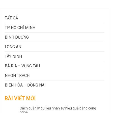
TẤT CẢ
TP. HỒ CHÍ MINH
BÌNH DƯƠNG
LONG AN
TÂY NINH
BÀ RỊA – VŨNG TÀU
NHƠN TRẠCH
BIÊN HÒA – ĐỒNG NAI
BÀI VIẾT MỚI
Cách quản lý dữ liệu nhân sự hiệu quả bằng công
nghệ