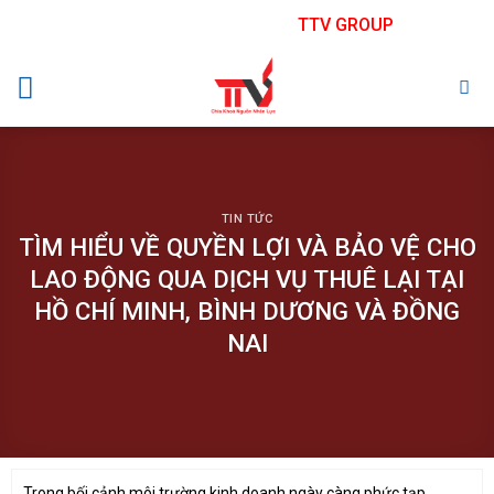
Skip
TTV GROUP
to
content
TIN TỨC
TÌM HIỂU VỀ QUYỀN LỢI VÀ BẢO VỆ CHO
LAO ĐỘNG QUA DỊCH VỤ THUÊ LẠI TẠI
HỒ CHÍ MINH, BÌNH DƯƠNG VÀ ĐỒNG
NAI
Trong bối cảnh môi trường kinh doanh ngày càng phức tạp,