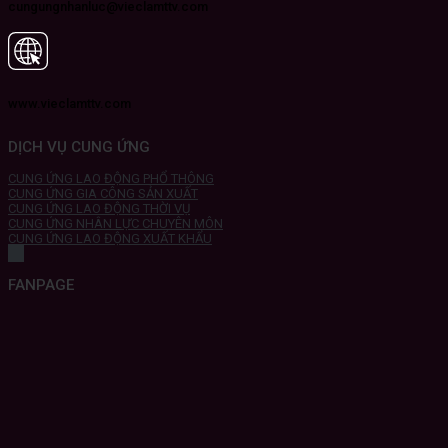
cungungnhanluc@vieclamttv.com
www.vieclamttv.com
DỊCH VỤ CUNG ỨNG
CUNG ỨNG LAO ĐỘNG PHỔ THÔNG
CUNG ỨNG GIA CÔNG SẢN XUẤT
CUNG ỨNG LAO ĐỘNG THỜI VỤ
CUNG ỨNG NHÂN LỰC CHUYÊN MÔN
CUNG ỨNG LAO ĐỘNG XUẤT KHẨU
FANPAGE