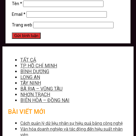
Tên
*
Email
*
Trang web
TẤT CẢ
TP. HỒ CHÍ MINH
BÌNH DƯƠNG
LONG AN
TÂY NINH
BÀ RỊA – VŨNG TÀU
NHƠN TRẠCH
BIÊN HÒA – ĐỒNG NAI
BÀI VIẾT MỚI
Cách quản lý dữ liệu nhân sự hiệu quả bằng công nghệ
Văn hóa doanh nghiệp và tác động đến hiệu suất nhân
viên