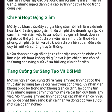
của mình. Điều này đặc biệt đúng đối với thế hệ millennials và
Gen Z, những người đánh giá cao sự linh hoạt và tự do trong
công việc.
Chi Phí Hoạt Động Giảm
Một lý do khác thúc đẩy sự gia tăng của mô hình làm việc linh
hoạt là khả năng giúp giảm thiểu chi phí cho doanh nghiệp. Khi
các nhân viên làm việc từ xa hoặc theo giờ linh hoạt, doanh
nghiệp có thể giảm bớt chi phí vận hành như tiền thuê văn
phòng, chi phí tiện ích và các khoản chi phí liên quan đến việc
duy trì một văn phòng truyền thống.
Nhiều doanh nghiệp đã nhận ra rằng việc cho phép nhân viên
làm việc linh hoạt không chỉ giúp tiết kiệm chi phí mà còn có
thể nâng cao năng suất và sự hài lòng của nhân viên.
Tăng Cường Sự Sáng Tạo Và Đổi Mới
Một số nghiên cứu cũng chỉ ra rằng làm việc linh hoạt có thể
thúc đẩy sự sáng tạo và đổi mới trong công việc. Khi nhân viên
không bị gò bó trong một không gian cố định, họ có thể tìm
thấy những nguồn cảm hứng mới mẻ và cải tiến quy trình làm
việc. Môi trường làm việc linh hoạt giúp các nhân viên có nhiều
cơ hội để phát triển sáng kiến cá nhân và đóng góp vào sự đổi
mới của doanh nghiệp.