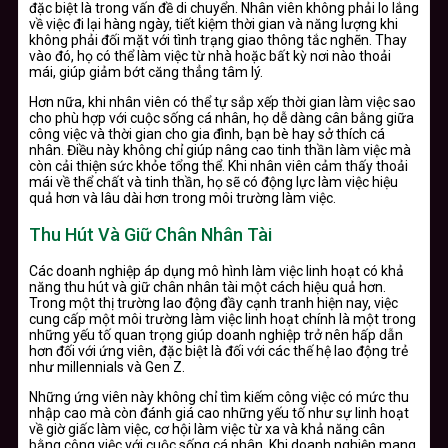
đặc biệt là trong vấn đề di chuyển. Nhân viên không phải lo lắng
về việc đi lại hàng ngày, tiết kiệm thời gian và năng lượng khi
không phải đối mặt với tình trạng giao thông tắc nghẽn. Thay
vào đó, họ có thể làm việc từ nhà hoặc bất kỳ nơi nào thoải
mái, giúp giảm bớt căng thẳng tâm lý.
Hơn nữa, khi nhân viên có thể tự sắp xếp thời gian làm việc sao
cho phù hợp với cuộc sống cá nhân, họ dễ dàng cân bằng giữa
công việc và thời gian cho gia đình, bạn bè hay sở thích cá
nhân. Điều này không chỉ giúp nâng cao tinh thần làm việc mà
còn cải thiện sức khỏe tổng thể. Khi nhân viên cảm thấy thoải
mái về thể chất và tinh thần, họ sẽ có động lực làm việc hiệu
quả hơn và lâu dài hơn trong môi trường làm việc.
Thu Hút Và Giữ Chân Nhân Tài
Các doanh nghiệp áp dụng mô hình làm việc linh hoạt có khả
năng thu hút và giữ chân nhân tài một cách hiệu quả hơn.
Trong một thị trường lao động đầy cạnh tranh hiện nay, việc
cung cấp một môi trường làm việc linh hoạt chính là một trong
những yếu tố quan trọng giúp doanh nghiệp trở nên hấp dẫn
hơn đối với ứng viên, đặc biệt là đối với các thế hệ lao động trẻ
như millennials và Gen Z.
Những ứng viên này không chỉ tìm kiếm công việc có mức thu
nhập cao mà còn đánh giá cao những yếu tố như sự linh hoạt
về giờ giấc làm việc, cơ hội làm việc từ xa và khả năng cân
bằng công việc với cuộc sống cá nhân. Khi doanh nghiệp mang