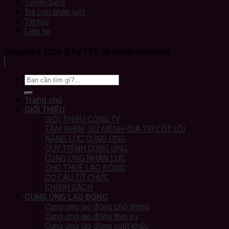
Tuyển dụng
Tra cứu pháp luật
Tin tức
Liên hệ
Copyright 2026 © by TTV. All rights reserved.
Trang chủ
GIỚI THIỆU
GIỚI THIỆU CÔNG TY
TẦM NHÌN- SỨ MỆNH-GIÁ TRỊ CỐT LÕI
NĂNG LỰC CUNG ỨNG
QUY TRÌNH CUNG ỨNG
CUNG ỨNG NHÂN LỰC
CHO THUÊ LAO ĐỘNG
CƠ CẤU TỔ CHỨC
CHÍNH SÁCH
CUNG ỨNG LAO ĐỘNG
Cung ứng lao động phổ thông
Cung ứng lao động thời vụ
Cung ứng lao động xuất khẩu