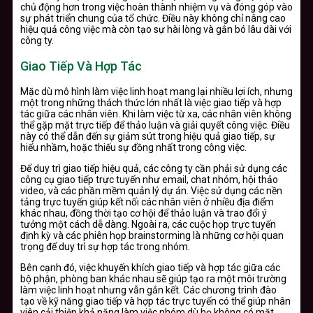
chủ động hơn trong việc hoàn thành nhiệm vụ và đóng góp vào
sự phát triển chung của tổ chức. Điều này không chỉ nâng cao
hiệu quả công việc mà còn tạo sự hài lòng và gắn bó lâu dài với
công ty.
Giao Tiếp Và Hợp Tác
Mặc dù mô hình làm việc linh hoạt mang lại nhiều lợi ích, nhưng
một trong những thách thức lớn nhất là việc giao tiếp và hợp
tác giữa các nhân viên. Khi làm việc từ xa, các nhân viên không
thể gặp mặt trực tiếp để thảo luận và giải quyết công việc. Điều
này có thể dẫn đến sự giảm sút trong hiệu quả giao tiếp, sự
hiểu nhầm, hoặc thiếu sự đồng nhất trong công việc.
Để duy trì giao tiếp hiệu quả, các công ty cần phải sử dụng các
công cụ giao tiếp trực tuyến như email, chat nhóm, hội thảo
video, và các phần mềm quản lý dự án. Việc sử dụng các nền
tảng trực tuyến giúp kết nối các nhân viên ở nhiều địa điểm
khác nhau, đồng thời tạo cơ hội để thảo luận và trao đổi ý
tưởng một cách dễ dàng. Ngoài ra, các cuộc họp trực tuyến
định kỳ và các phiên họp brainstorming là những cơ hội quan
trọng để duy trì sự hợp tác trong nhóm.
Bên cạnh đó, việc khuyến khích giao tiếp và hợp tác giữa các
bộ phận, phòng ban khác nhau sẽ giúp tạo ra một môi trường
làm việc linh hoạt nhưng vẫn gắn kết. Các chương trình đào
tạo về kỹ năng giao tiếp và hợp tác trực tuyến có thể giúp nhân
viên cải thiện khả năng làm việc nhóm dù họ không có mặt