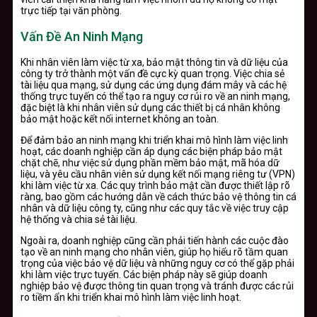
trực tiếp tại văn phòng.
Vấn Đề An Ninh Mạng
Khi nhân viên làm việc từ xa, bảo mật thông tin và dữ liệu của
công ty trở thành một vấn đề cực kỳ quan trọng. Việc chia sẻ
tài liệu qua mạng, sử dụng các ứng dụng đám mây và các hệ
thống trực tuyến có thể tạo ra nguy cơ rủi ro về an ninh mạng,
đặc biệt là khi nhân viên sử dụng các thiết bị cá nhân không
bảo mật hoặc kết nối internet không an toàn.
Để đảm bảo an ninh mạng khi triển khai mô hình làm việc linh
hoạt, các doanh nghiệp cần áp dụng các biện pháp bảo mật
chặt chẽ, như việc sử dụng phần mềm bảo mật, mã hóa dữ
liệu, và yêu cầu nhân viên sử dụng kết nối mạng riêng tư (VPN)
khi làm việc từ xa. Các quy trình bảo mật cần được thiết lập rõ
ràng, bao gồm các hướng dẫn về cách thức bảo vệ thông tin cá
nhân và dữ liệu công ty, cũng như các quy tắc về việc truy cập
hệ thống và chia sẻ tài liệu.
Ngoài ra, doanh nghiệp cũng cần phải tiến hành các cuộc đào
tạo về an ninh mạng cho nhân viên, giúp họ hiểu rõ tầm quan
trọng của việc bảo vệ dữ liệu và những nguy cơ có thể gặp phải
khi làm việc trực tuyến. Các biện pháp này sẽ giúp doanh
nghiệp bảo vệ được thông tin quan trọng và tránh được các rủi
ro tiềm ẩn khi triển khai mô hình làm việc linh hoạt.