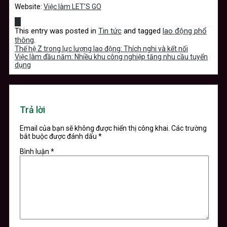
Website:
Việc làm LET’S GO
This entry was posted in
Tin tức
and tagged
lao động phổ
thông
.
Thế hệ Z trong lực lượng lao động: Thích nghi và kết nối
Việc làm đầu năm: Nhiều khu công nghiệp tăng nhu cầu tuyển
dụng
Trả lời
Email của bạn sẽ không được hiển thị công khai.
Các trường
bắt buộc được đánh dấu
*
Bình luận
*