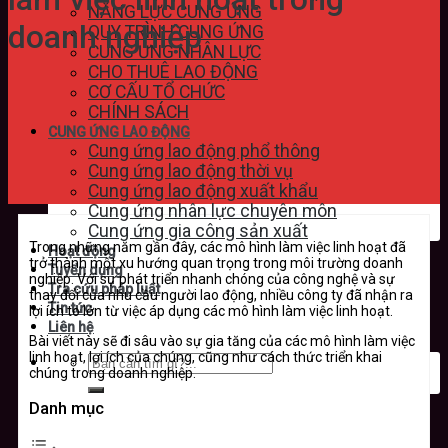
NĂNG LỰC CUNG ỨNG
doanh nghiệp
QUY TRÌNH CUNG ỨNG
CUNG ỨNG NHÂN LỰC
CHO THUÊ LAO ĐỘNG
CƠ CẤU TỔ CHỨC
CHÍNH SÁCH
CUNG ỨNG LAO ĐỘNG
Cung ứng lao động phổ thông
Cung ứng lao động thời vụ
Cung ứng lao động xuất khẩu
Cung ứng nhân lực chuyên môn
Cung ứng gia công sản xuất
Trong những năm gần đây, các mô hình làm việc linh hoạt đã
Hoạt động
trở thành một xu hướng quan trọng trong môi trường doanh
Tuyển dụng
nghiệp. Với sự phát triển nhanh chóng của công nghệ và sự
Tra cứu pháp luật
thay đổi của nhu cầu người lao động, nhiều công ty đã nhận ra
Tin tức
lợi ích to lớn từ việc áp dụng các mô hình làm việc linh hoạt.
Liên hệ
Bài viết này sẽ đi sâu vào sự gia tăng của các mô hình làm việc
linh hoạt, lợi ích của chúng, cũng như cách thức triển khai
chúng trong doanh nghiệp.
Danh mục