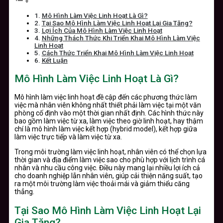
Mô Hình Làm Việc Linh Hoạt Là Gì?
Tại Sao Mô Hình Làm Việc Linh Hoạt Lại Gia Tăng?
Lợi Ích Của Mô Hình Làm Việc Linh Hoạt
Những Thách Thức Khi Triển Khai Mô Hình Làm Việc
Linh Hoạt
Cách Thức Triển Khai Mô Hình Làm Việc Linh Hoạt
Kết Luận
Mô Hình Làm Việc Linh Hoạt Là Gì?
Mô hình làm việc linh hoạt đề cập đến các phương thức làm
việc mà nhân viên không nhất thiết phải làm việc tại một văn
phòng cố định vào một thời gian nhất định. Các hình thức này
bao gồm làm việc từ xa, làm việc theo giờ linh hoạt, hay thậm
chí là mô hình làm việc kết hợp (hybrid model), kết hợp giữa
làm việc trực tiếp và làm việc từ xa.
Trong môi trường làm việc linh hoạt, nhân viên có thể chọn lựa
thời gian và địa điểm làm việc sao cho phù hợp với lịch trình cá
nhân và nhu cầu công việc. Điều này mang lại nhiều lợi ích cả
cho doanh nghiệp lẫn nhân viên, giúp cải thiện năng suất, tạo
ra một môi trường làm việc thoải mái và giảm thiểu căng
thẳng.
Tại Sao Mô Hình Làm Việc Linh Hoạt Lại
Gia Tăng?