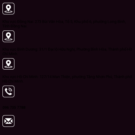
Khu vực Đồng Nai: 273 Bùi Văn Hòa, Tổ 5, Khu phố 6, phường Long Bình,
Tỉnh Đồng Nai.
Khu vực Bình Dương: 31/1 Đại lộ Hữu Nghị, Phường Bình Hòa, Thành phố Hồ
Chí Minh.
Khu vực Hồ Chí Minh: 127/14 Man Thiện, phường Tăng Nhơn Phú, Thành phố
Hồ Chí Minh.
096 735 7788