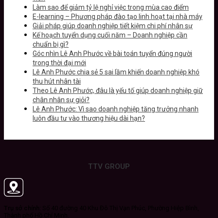
Làm sao để giảm tỷ lệ nghỉ việc trong mùa cao điểm
E-learning – Phương pháp đào tạo linh hoạt tại nhà máy
Giải pháp giúp doanh nghiệp tiết kiệm chi phí nhân sự
Kế hoạch tuyển dụng cuối năm – Doanh nghiệp cần
chuẩn bị gì?
Góc nhìn Lê Anh Phước về bài toán tuyển đúng người
trong thời đại mới
Lê Anh Phước chia sẻ 5 sai lầm khiến doanh nghiệp khó
thu hút nhân tài
Theo Lê Anh Phước, đâu là yếu tố giúp doanh nghiệp giữ
chân nhân sự giỏi?
Lê Anh Phước: Vì sao doanh nghiệp tăng trưởng nhanh
luôn đầu tư vào thương hiệu dài hạn?
TTV GROUP
Trụ sở chính:
Số 40 đường 40 Khu Đô Thị Vạn Phúc, Phường Hiệp Bình,
Thành phố Hồ Chí Minh.