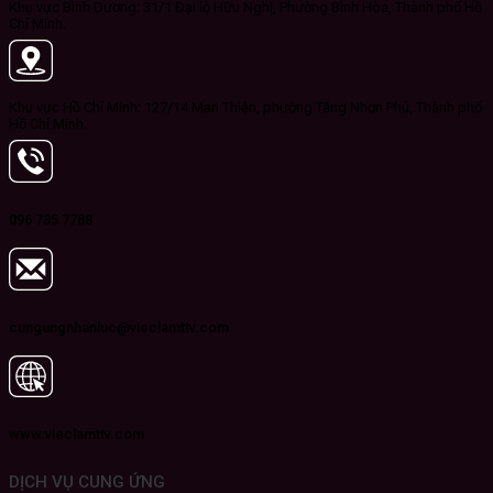
Khu vực Bình Dương: 31/1 Đại lộ Hữu Nghị, Phường Bình Hòa, Thành phố Hồ
Chí Minh.
Khu vực Hồ Chí Minh: 127/14 Man Thiện, phường Tăng Nhơn Phú, Thành phố
Hồ Chí Minh.
096 735 7788
cungungnhanluc@vieclamttv.com
www.vieclamttv.com
DỊCH VỤ CUNG ỨNG