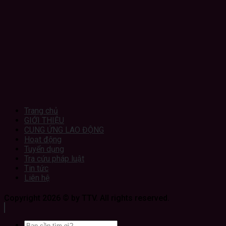
Trang chủ
GIỚI THIỆU
CUNG ỨNG LAO ĐỘNG
Hoạt động
Tuyển dụng
Tra cứu pháp luật
Tin tức
Liên hệ
Copyright 2026 © by TTV. All rights reserved.