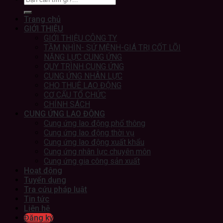
Trang chủ
GIỚI THIỆU
GIỚI THIỆU CÔNG TY
TẦM NHÌN- SỨ MỆNH-GIÁ TRỊ CỐT LÕI
NĂNG LỰC CUNG ỨNG
QUY TRÌNH CUNG ỨNG
CUNG ỨNG NHÂN LỰC
CHO THUÊ LAO ĐỘNG
CƠ CẤU TỔ CHỨC
CHÍNH SÁCH
CUNG ỨNG LAO ĐỘNG
Cung ứng lao động phổ thông
Cung ứng lao động thời vụ
Cung ứng lao động xuất khẩu
Cung ứng nhân lực chuyên môn
Cung ứng gia công sản xuất
Hoạt động
Tuyển dụng
Tra cứu pháp luật
Tin tức
Liên hệ
Đăng ký