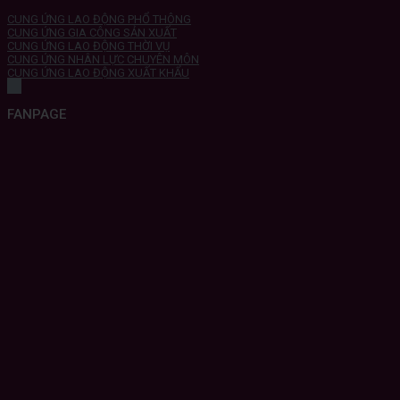
CUNG ỨNG LAO ĐỘNG PHỔ THÔNG
CUNG ỨNG GIA CÔNG SẢN XUẤT
CUNG ỨNG LAO ĐỘNG THỜI VỤ
CUNG ỨNG NHÂN LỰC CHUYÊN MÔN
CUNG ỨNG LAO ĐỘNG XUẤT KHẨU
FANPAGE