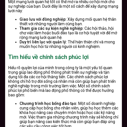
Một mạng lưới quan hệ tốt có thể mở ra nhiều cơ hội mới cho
sự nghiệp của bạn. Dưới đây là một số cách để xây dựng mạng
lưới này:
Giao lưu với đồng nghiệp:
Xây dựng mối quan hệ thân
thiết với những người làm cùng bạn.
Tham gia các sự kiện nghề nghiệp:
Các hội thảo, hội
chợ việc làm hoặc buổi đào tạo là cơ hội tuyệt vời để mở
rộng mạng lưới quan hệ.
Duy trì liên lạc với quản lý:
Thể hiện thiện chí và mong
muốn học hỏi từ những người có kinh nghiệm.
Tìm hiểu về chính sách phúc lợi
Hiểu rõ quyền lợi của mình trong công ty là một yếu tố quan
trọng giúp lao động phổ thông phát triển sự nghiệp và tận
dụng tối đa các cơ hội thăng tiến. Các chính sách phúc lợi
không chỉ hỗ trợ đời sống cá nhân mà còn giúp bạn phát triển
nghề nghiệp trong môi trường làm việc. Một số chính sách
phúc lợi phổ biến mà lao động phổ thông có thể được hưởng
bao gồm:
Chương trình học bổng đào tạo:
Một số doanh nghiệp
cung cấp học bổng cho nhân viên, giúp họ học thêm các
khóa học nâng cao chuyên môn hoặc học các kỹ năng
mới. Việc tham gia những chương trình này sẽ không chỉ
giúp bạn nâng cao kiến thức mà còn giúp bạn đáp ứng
các yêu cầu công việc tốt hơn.