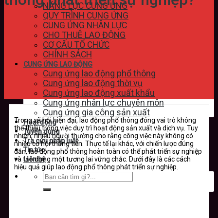
NĂNG LỰC CUNG ỨNG
QUY TRÌNH CUNG ỨNG
CUNG ỨNG NHÂN LỰC
CHO THUÊ LAO ĐỘNG
CƠ CẤU TỔ CHỨC
CHÍNH SÁCH
CUNG ỨNG LAO ĐỘNG
Cung ứng lao động phổ thông
Cung ứng lao động thời vụ
Cung ứng lao động xuất khẩu
Cung ứng nhân lực chuyên môn
Cung ứng gia công sản xuất
Trong xã hội hiện đại, lao động phổ thông đóng vai trò không
Hoạt động
thể thiếu trong việc duy trì hoạt động sản xuất và dịch vụ. Tuy
Tuyển dụng
nhiên, nhiều người thường cho rằng công việc này không có
Tra cứu pháp luật
nhiều cơ hội thăng tiến. Thực tế lại khác, với chiến lược đúng
Tin tức
đắn, lao động phổ thông hoàn toàn có thể phát triển sự nghiệp
và tạo dựng một tương lai vững chắc. Dưới đây là các cách
Liên hệ
hiệu quả giúp lao động phổ thông phát triển sự nghiệp.