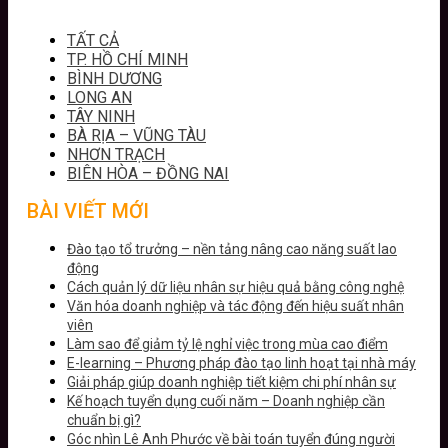
TẤT CẢ
TP. HỒ CHÍ MINH
BÌNH DƯƠNG
LONG AN
TÂY NINH
BÀ RỊA – VŨNG TÀU
NHƠN TRẠCH
BIÊN HÒA – ĐỒNG NAI
BÀI VIẾT MỚI
Đào tạo tổ trưởng – nền tảng nâng cao năng suất lao
động
Cách quản lý dữ liệu nhân sự hiệu quả bằng công nghệ
Văn hóa doanh nghiệp và tác động đến hiệu suất nhân
viên
Làm sao để giảm tỷ lệ nghỉ việc trong mùa cao điểm
E-learning – Phương pháp đào tạo linh hoạt tại nhà máy
Giải pháp giúp doanh nghiệp tiết kiệm chi phí nhân sự
Kế hoạch tuyển dụng cuối năm – Doanh nghiệp cần
chuẩn bị gì?
Góc nhìn Lê Anh Phước về bài toán tuyển đúng người