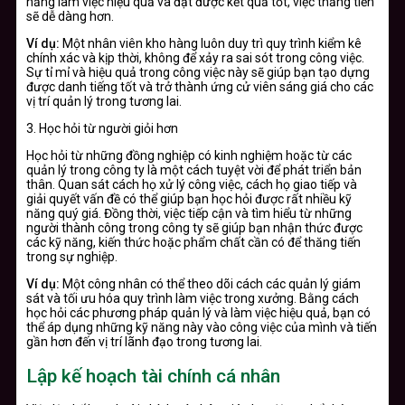
năng làm việc hiệu quả và đạt được kết quả tốt, việc thăng tiến
sẽ dễ dàng hơn.
Ví dụ:
Một nhân viên kho hàng luôn duy trì quy trình kiểm kê
chính xác và kịp thời, không để xảy ra sai sót trong công việc.
Sự tỉ mỉ và hiệu quả trong công việc này sẽ giúp bạn tạo dựng
được danh tiếng tốt và trở thành ứng cử viên sáng giá cho các
vị trí quản lý trong tương lai.
3. Học hỏi từ người giỏi hơn
Học hỏi từ những đồng nghiệp có kinh nghiệm hoặc từ các
quản lý trong công ty là một cách tuyệt vời để phát triển bản
thân. Quan sát cách họ xử lý công việc, cách họ giao tiếp và
giải quyết vấn đề có thể giúp bạn học hỏi được rất nhiều kỹ
năng quý giá. Đồng thời, việc tiếp cận và tìm hiểu từ những
người thành công trong công ty sẽ giúp bạn nhận thức được
các kỹ năng, kiến thức hoặc phẩm chất cần có để thăng tiến
trong sự nghiệp.
Ví dụ:
Một công nhân có thể theo dõi cách các quản lý giám
sát và tối ưu hóa quy trình làm việc trong xưởng. Bằng cách
học hỏi các phương pháp quản lý và làm việc hiệu quả, bạn có
thể áp dụng những kỹ năng này vào công việc của mình và tiến
gần hơn đến vị trí lãnh đạo trong tương lai.
Lập kế hoạch tài chính cá nhân