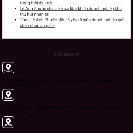
trong thời đại mới
Lê Anh Phước chia sẻ 5 sai lầm khiến doanh nghiệp khó
thu hút nhân tài
Theo Lê Anh Phước, đâu là yếu tố giúp doanh nghiệp giữ
chân nhân sự giỏi?
TTV GROUP
Trụ sở chính:
Số 40 đường 40 Khu Đô Thị Vạn Phúc, Phường Hiệp Bình,
Thành phố Hồ Chí Minh.
Khu vực Đồng Nai: 273 Bùi Văn Hòa, Tổ 5, Khu phố 6, phường Long Bình,
Tỉnh Đồng Nai.