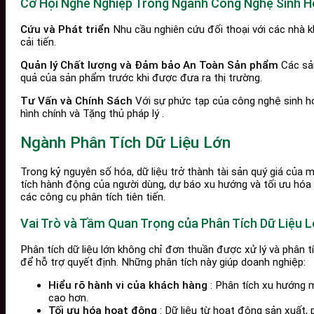
Cơ Hội Nghề Nghiệp Trong Ngành Công Nghệ Sinh 
Cứu và Phát triển
Nhu cầu nghiên cứu đối thoại với các nhà k
cải tiến.
Quản lý Chất lượng và Đảm bảo An Toàn Sản phẩm
Các sản
quả của sản phẩm trước khi được đưa ra thị trường.
Tư Vấn và Chính Sách
Với sự phức tạp của công nghệ sinh học
hình chính và Tặng thủ pháp lý .
Ngành Phân Tích Dữ Liệu Lớn
Trong kỷ nguyên số hóa, dữ liệu trở thành tài sản quý giá của 
tích hành động của người dùng, dự báo xu hướng và tối ưu hóa h
các công cụ phân tích tiên tiến.
Vai Trò và Tầm Quan Trọng của Phân Tích Dữ Liệu 
Phân tích dữ liệu lớn không chỉ đơn thuần được xử lý và phân tí
để hỗ trợ quyết định. Những phân tích này giúp doanh nghiệp:
Hiểu rõ hành vi của khách hàng
: Phân tích xu hướng m
cao hơn.
Tối ưu hóa hoạt động
: Dữ liệu từ hoạt động sản xuất, 