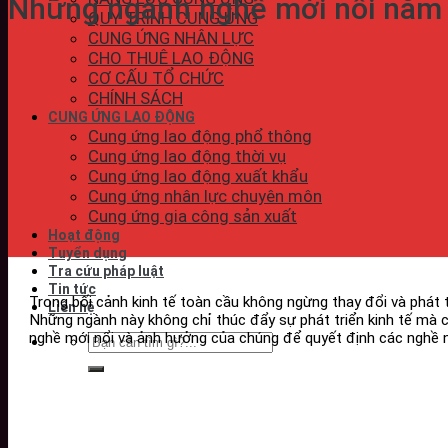
Những ngành nghề mới nổi năm 2
QUY TRÌNH CUNG ỨNG
CUNG ỨNG NHÂN LỰC
CHO THUÊ LAO ĐỘNG
CƠ CẤU TỔ CHỨC
CHÍNH SÁCH
CUNG ỨNG LAO ĐỘNG
Cung ứng lao động phổ thông
Cung ứng lao động thời vụ
Cung ứng lao động xuất khẩu
Cung ứng nhân lực chuyên môn
Cung ứng gia công sản xuất
Hoạt động
Tuyển dụng
Tra cứu pháp luật
Tin tức
Trong bối cảnh kinh tế toàn cầu không ngừng thay đổi và phát 
Liên hệ
Những ngành này không chỉ thúc đẩy sự phát triển kinh tế mà c
nghề mới nổi và ảnh hưởng của chúng để quyết định các nghề ng