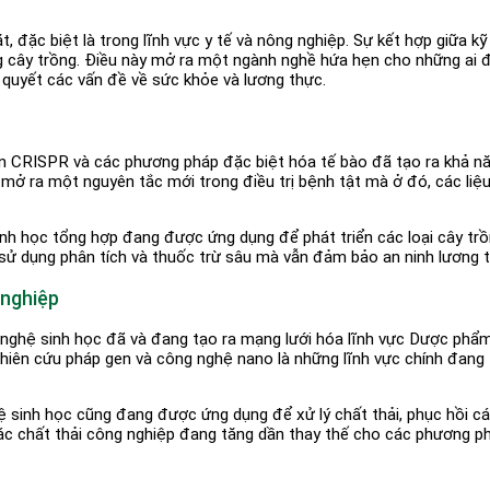
 đặc biệt là trong lĩnh vực y tế và nông nghiệp. Sự kết hợp giữa k
rồng cây trồng. Điều này mở ra một ngành nghề hứa hẹn cho những 
 quyết các vấn đề về sức khỏe và lương thực.
 CRISPR và các phương pháp đặc biệt hóa tế bào đã tạo ra khả năn
 mở ra một nguyên tắc mới trong điều trị bệnh tật mà ở đó, các liệ
h học tổng hợp đang được ứng dụng để phát triển các loại cây trồn
ử dụng phân tích và thuốc trừ sâu mà vẫn đảm bảo an ninh lương th
 nghiệp
ghệ sinh học đã và đang tạo ra mạng lưới hóa lĩnh vực Dược phẩm b
 nghiên cứu pháp gen và công nghệ nano là những lĩnh vực chính đang 
sinh học cũng đang được ứng dụng để xử lý chất thải, phục hồi cá
các chất thải công nghiệp đang tăng dần thay thế cho các phương p