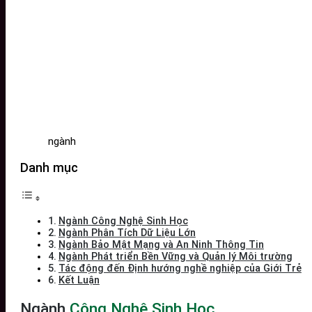
ngành
Danh mục
Ngành Công Nghệ Sinh Học
Ngành Phân Tích Dữ Liệu Lớn
Ngành Bảo Mật Mạng và An Ninh Thông Tin
Ngành Phát triển Bền Vững và Quản lý Môi trường
Tác động đến Định hướng nghề nghiệp của Giới Trẻ
Kết Luận
Ngành
Công Nghệ Sinh Học