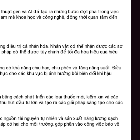
ỹ thuật gen và AI đã tạo ra những bước đột phá trong việc
ai đam mê khoa học và công nghệ, đồng thời quan tâm đến
g điều trị cá nhân hóa. Nhân vật có thể nhận được các sơ
u pháp có thể được tùy chỉnh để tối đa hóa hiệu quả hiệu
g có khả năng chịu hạn, chịu phèn và tăng năng suất. Điều
ực cho các khu vực bị ảnh hưởng bởi biến đổi khí hậu.
ằng cách phát triển các loại thuốc mới, kiếm xin và các
thu hút đầu tư lớn và tạo ra các giải pháp sáng tạo cho các
c nguồn tài nguyên tự nhiên và sản xuất năng lượng sạch.
háp có hại cho môi trường, góp phần vào công việc bảo vệ