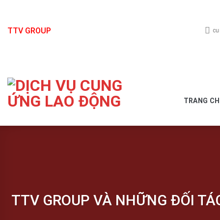
Skip
to
content
TTV GROUP
cu
TRANG C
TTV GROUP VÀ NHỮNG ĐỐI TÁ