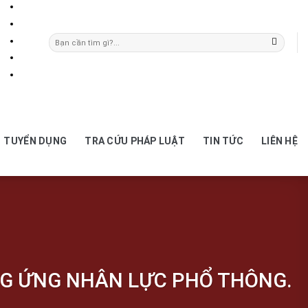
TUYỂN DỤNG
TRA CỨU PHÁP LUẬT
TIN TỨC
LIÊN HỆ
NG ỨNG NHÂN LỰC PHỔ THÔNG.