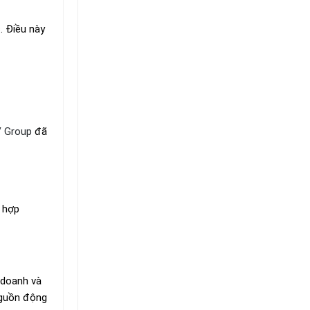
. Điều này
 Group
đã
h hợp
 doanh và
nguồn động