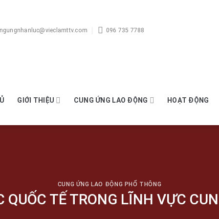
ngungnhanluc@vieclamttv.com
096 735 7788
HỦ
GIỚI THIỆU
CUNG ỨNG LAO ĐỘNG
HOẠT ĐỘNG
CUNG ỨNG LAO ĐỘNG PHỔ THÔNG
C QUỐC TẾ TRONG LĨNH VỰC CU