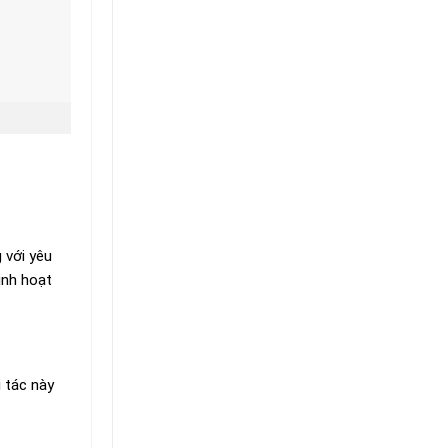
 với yêu
inh hoạt
 tác này