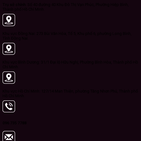
Trụ sở chính:
Số 40 đường 40 Khu Đô Thị Vạn Phúc, Phường Hiệp Bình,
Thành phố Hồ Chí Minh.
Khu vực Đồng Nai: 273 Bùi Văn Hòa, Tổ 5, Khu phố 6, phường Long Bình,
Tỉnh Đồng Nai.
Khu vực Bình Dương: 31/1 Đại lộ Hữu Nghị, Phường Bình Hòa, Thành phố Hồ
Chí Minh.
Khu vực Hồ Chí Minh: 127/14 Man Thiện, phường Tăng Nhơn Phú, Thành phố
Hồ Chí Minh.
096 735 7788