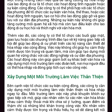
Một trong những cách hiệu quả để tăng cường sự hòa nhập
của lao động di cư là tổ chức các hoạt động tình nguyện hoặc
sự kiện cộng đồng. Các công ty có thể phối hợp với các tổ chức
địa phương để tổ chức các sự kiện văn hóa, thể thao, hoặc các
hoạt động tình nguyện, tạo cơ hội cho lao động gặp gỡ và giao
lưu với cư dân địa phương. Những sự kiện này không chỉ giúp
tăng cường mối quan hệ xã hội mà còn tạo điều kiện cho lao
động di cư học hỏi và thích nghi với văn hóa mới.
Thêm vào đó, các công ty có thể tổ chức các buổi gặp mặt,
giao lưu hoặc các chương trình đào tạo về kỹ năng giao tiếp xã
hội để giúp lao động di cư phát triển các kỹ năng cần thiết để
hòa nhập vào cộng đồng. Việc này không chỉ giúp họ cảm thấy
mình được tôn trọng và quan tâm, mà còn giúp tạo dựng mối
quan hệ vững chắc với các đồng nghiệp và cư dân địa phương.
Các hoạt động này còn giúp giảm bớt sự khác biệt văn hóa và
xây dựng một môi trường làm việc đoàn kết, nơi mọi người đều
có thể hòa nhập và đóng góp tích cực vào công việc.
Xây Dựng Một Môi Trường Làm Việc Thân Thiện
Bên cạnh việc tổ chức các sự kiện cộng đồng, các công ty cần
xây dựng một môi trường làm việc thân thiện và hòa nhập
ngay từ đầu. Môi trường làm việc này phải khuyến khích sự
giao tiếp cởi mở, giúp các nhân viên từ các nền văn hóa khác
nhau cảm thấy thoải mái khi chia sẻ ý tưởng, quan điểm và
thậm chí cả những khó khăn trong công việc. Khi nhân viên
cảm thấy được tôn trọng và thấu hiểu, họ sẽ dễ dàng kết nối