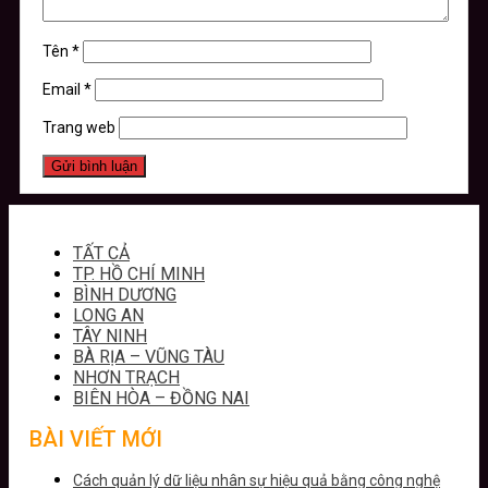
Tên
*
Email
*
Trang web
TẤT CẢ
TP. HỒ CHÍ MINH
BÌNH DƯƠNG
LONG AN
TÂY NINH
BÀ RỊA – VŨNG TÀU
NHƠN TRẠCH
BIÊN HÒA – ĐỒNG NAI
BÀI VIẾT MỚI
Cách quản lý dữ liệu nhân sự hiệu quả bằng công nghệ