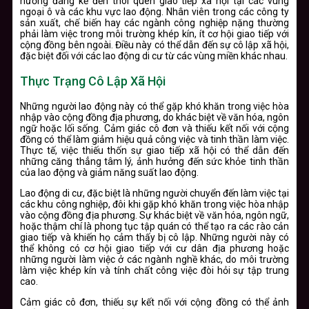
hưởng đáng kể đến thói quen giao tiếp xã hội tại các vùng
ngoại ô và các khu vực lao động. Nhân viên trong các công ty
sản xuất, chế biến hay các ngành công nghiệp nặng thường
phải làm việc trong môi trường khép kín, ít cơ hội giao tiếp với
cộng đồng bên ngoài. Điều này có thể dẫn đến sự cô lập xã hội,
đặc biệt đối với các lao động di cư từ các vùng miền khác nhau.
Thực Trạng Cô Lập Xã Hội
Những người lao động này có thể gặp khó khăn trong việc hòa
nhập vào cộng đồng địa phương, do khác biệt về văn hóa, ngôn
ngữ hoặc lối sống. Cảm giác cô đơn và thiếu kết nối với cộng
đồng có thể làm giảm hiệu quả công việc và tinh thần làm việc.
Thực tế, việc thiếu thốn sự giao tiếp xã hội có thể dẫn đến
những căng thẳng tâm lý, ảnh hưởng đến sức khỏe tinh thần
của lao động và giảm năng suất lao động.
Lao động di cư, đặc biệt là những người chuyển đến làm việc tại
các khu công nghiệp, đôi khi gặp khó khăn trong việc hòa nhập
vào cộng đồng địa phương. Sự khác biệt về văn hóa, ngôn ngữ,
hoặc thậm chí là phong tục tập quán có thể tạo ra các rào cản
giao tiếp và khiến họ cảm thấy bị cô lập. Những người này có
thể không có cơ hội giao tiếp với cư dân địa phương hoặc
những người làm việc ở các ngành nghề khác, do môi trường
làm việc khép kín và tính chất công việc đòi hỏi sự tập trung
cao.
Cảm giác cô đơn, thiếu sự kết nối với cộng đồng có thể ảnh