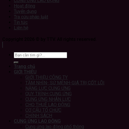
CUNG ỨNG LAO ĐỘNG
Hoạt động
Tuyển dụng
Tra cứu pháp luật
Tin tức
Liên hệ
Copyright 2026 © by TTV. All rights reserved.
Trang chủ
GIỚI THIỆU
GIỚI THIỆU CÔNG TY
TẦM NHÌN- SỨ MỆNH-GIÁ TRỊ CỐT LÕI
NĂNG LỰC CUNG ỨNG
QUY TRÌNH CUNG ỨNG
CUNG ỨNG NHÂN LỰC
CHO THUÊ LAO ĐỘNG
CƠ CẤU TỔ CHỨC
CHÍNH SÁCH
CUNG ỨNG LAO ĐỘNG
Cung ứng lao động phổ thông