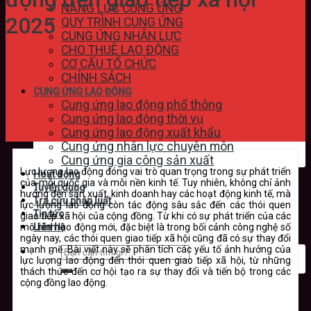
NĂNG LỰC CUNG ỨNG
2025
QUY TRÌNH CUNG ỨNG
CUNG ỨNG NHÂN LỰC
CHO THUÊ LAO ĐỘNG
CƠ CẤU TỔ CHỨC
CHÍNH SÁCH
CUNG ỨNG LAO ĐỘNG
Cung ứng lao động phổ thông
Cung ứng lao động thời vụ
Cung ứng lao động xuất khẩu
Cung ứng nhân lực chuyên môn
Cung ứng gia công sản xuất
Lực lượng lao động đóng vai trò quan trọng trong sự phát triển
Hoạt động
của mỗi quốc gia và mỗi nền kinh tế. Tuy nhiên, không chỉ ảnh
Tuyển dụng
hưởng đến sản xuất, kinh doanh hay các hoạt động kinh tế, mà
Tra cứu pháp luật
lực lượng lao động còn tác động sâu sắc đến các thói quen
Tin tức
giao tiếp xã hội của cộng đồng. Từ khi có sự phát triển của các
mô hình lao động mới, đặc biệt là trong bối cảnh công nghệ số
Liên hệ
ngày nay, các thói quen giao tiếp xã hội cũng đã có sự thay đổi
mạnh mẽ. Bài viết này sẽ phân tích các yếu tố ảnh hưởng của
lực lượng lao động đến thói quen giao tiếp xã hội, từ những
thách thức đến cơ hội tạo ra sự thay đổi và tiến bộ trong các
cộng đồng lao động.