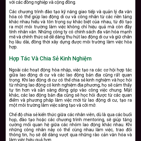
với các đồng nghiệp và cộng đồng.
Các chương trình đào tạo kỹ năng giao tiếp và quản lý đa văn
hóa có thể giúp lao động di cư và công nhân từ các nền tảng
khác nhau hiểu và tôn trọng sự khác biệt của nhau, từ đó tạo
ra một môi trường làm việc không chỉ hiệu quả mà còn đầy
tính nhân văn. Những công ty có chính sách đa văn hóa mạnh
mẽ và chính thức sẽ dễ dàng thu hút lao động di cư và giữ chân
họ lâu dài, đồng thời xây dựng được môi trường làm việc hòa
hợp.
Hợp Tác Và Chia Sẻ Kinh Nghiệm
Ngoài các hoạt động hòa nhập, việc tạo ra các cơ hội hợp tác
giữa lao động di cư và các lao động bản địa cũng rất quan
trọng. Khi lao động di cư có thể chia sẻ kinh nghiệm và học hỏi
từ những lao động có kinh nghiệm địa phương, họ sẽ cảm thấy
tự tin hơn và sẵn sàng đóng góp vào công việc chung. Mặt
khác, các lao động bản địa cũng sẽ học hỏi được từ các quan
điểm và phương pháp làm việc mới từ lao động di cư, tạo ra
một môi trường làm việc sáng tạo và cởi mở.
Chế độ chia sẻ kiến thức giữa các nhân viên, dù là qua các buổi
họp, đào tạo hoặc các chương trình mentoring, sẽ giúp tăng
cường mối quan hệ giữa các nhóm lao động khác nhau. Khi
những công nhân này có thể cùng nhau làm việc, trao đổi
thông tin, họ sẽ dễ dàng vượt qua những rào cản văn hóa và
làm việc hiệu quả hơn.