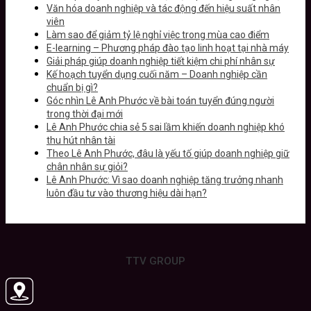
Văn hóa doanh nghiệp và tác động đến hiệu suất nhân
viên
Làm sao để giảm tỷ lệ nghỉ việc trong mùa cao điểm
E-learning – Phương pháp đào tạo linh hoạt tại nhà máy
Giải pháp giúp doanh nghiệp tiết kiệm chi phí nhân sự
Kế hoạch tuyển dụng cuối năm – Doanh nghiệp cần
chuẩn bị gì?
Góc nhìn Lê Anh Phước về bài toán tuyển đúng người
trong thời đại mới
Lê Anh Phước chia sẻ 5 sai lầm khiến doanh nghiệp khó
thu hút nhân tài
Theo Lê Anh Phước, đâu là yếu tố giúp doanh nghiệp giữ
chân nhân sự giỏi?
Lê Anh Phước: Vì sao doanh nghiệp tăng trưởng nhanh
luôn đầu tư vào thương hiệu dài hạn?
TTV GROUP