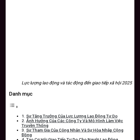
Lực lượng lao động và tác động đến giao tiếp xã hội 2025
Danh mục
Sự Tăng Trưởng Của Lực Lượng Lao Động Tự Do
Ảnh Hưởng Của Các Công Ty Và Mô Hình Làm Việc
Truyền Thống
Sự Tham Gia Của Công Nhân Và Sự Hòa Nhập Cộng
Đồng
Tạo Cơ Hội Giao Tiếp Tự Do Cho Người Lao Động