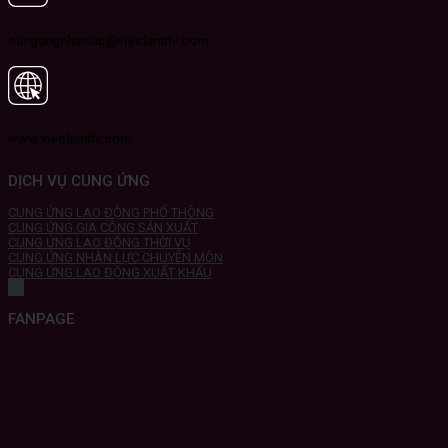
cungungnhanluc@vieclamttv.com
www.vieclamttv.com
DỊCH VỤ CUNG ỨNG
CUNG ỨNG LAO ĐỘNG PHỔ THÔNG
CUNG ỨNG GIA CÔNG SẢN XUẤT
CUNG ỨNG LAO ĐỘNG THỜI VỤ
CUNG ỨNG NHÂN LỰC CHUYÊN MÔN
CUNG ỨNG LAO ĐỘNG XUẤT KHẨU
FANPAGE