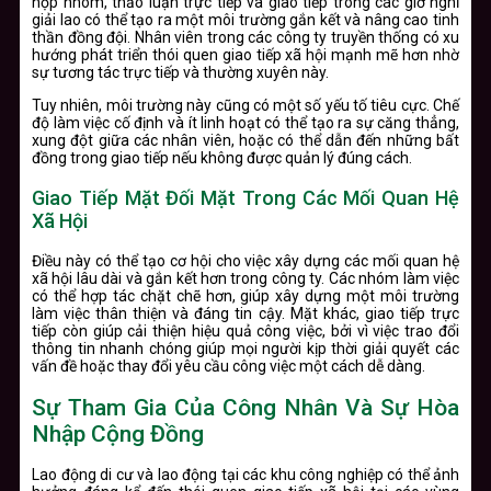
họp nhóm, thảo luận trực tiếp và giao tiếp trong các giờ nghỉ
giải lao có thể tạo ra một môi trường gắn kết và nâng cao tinh
thần đồng đội. Nhân viên trong các công ty truyền thống có xu
hướng phát triển thói quen giao tiếp xã hội mạnh mẽ hơn nhờ
sự tương tác trực tiếp và thường xuyên này.
Tuy nhiên, môi trường này cũng có một số yếu tố tiêu cực. Chế
độ làm việc cố định và ít linh hoạt có thể tạo ra sự căng thẳng,
xung đột giữa các nhân viên, hoặc có thể dẫn đến những bất
đồng trong giao tiếp nếu không được quản lý đúng cách.
Giao Tiếp Mặt Đối Mặt Trong Các Mối Quan Hệ
Xã Hội
Điều này có thể tạo cơ hội cho việc xây dựng các mối quan hệ
xã hội lâu dài và gắn kết hơn trong công ty. Các nhóm làm việc
có thể hợp tác chặt chẽ hơn, giúp xây dựng một môi trường
làm việc thân thiện và đáng tin cậy. Mặt khác, giao tiếp trực
tiếp còn giúp cải thiện hiệu quả công việc, bởi vì việc trao đổi
thông tin nhanh chóng giúp mọi người kịp thời giải quyết các
vấn đề hoặc thay đổi yêu cầu công việc một cách dễ dàng.
Sự Tham Gia Của Công Nhân Và Sự Hòa
Nhập Cộng Đồng
Lao động di cư và lao động tại các khu công nghiệp có thể ảnh