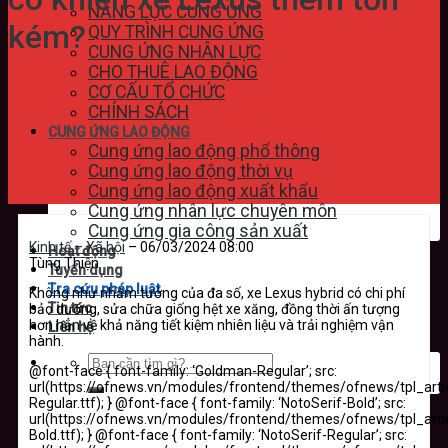
NĂNG LỰC CUNG ỨNG
kém?
QUY TRÌNH CUNG ỨNG
CUNG ỨNG NHÂN LỰC
CHO THUÊ LAO ĐỘNG
CƠ CẤU TỔ CHỨC
CHÍNH SÁCH
CUNG ỨNG LAO ĐỘNG
Cung ứng lao động phổ thông
Cung ứng lao động thời vụ
Cung ứng lao động xuất khẩu
Cung ứng nhân lực chuyên môn
Cung ứng gia công sản xuất
Kinh tế – Xã hội
–
06/03/2024 08:00
Hoạt động
Tùng Thiện
Tuyển dụng
Tra cứu pháp luật
Không như nhầm tưởng của đa số, xe Lexus hybrid có chi phí
Tin tức
bảo dưỡng, sửa chữa giống hệt xe xăng, đồng thời ấn tượng
hơn hẳn về khả năng tiết kiệm nhiên liệu và trải nghiệm vận
Liên hệ
hành.
@font-face { font-family: ‘Goldman-Regular’; src:
url(https://ofnews.vn/modules/frontend/themes/ofnews/tpl_ar
Regular.ttf); } @font-face { font-family: ‘NotoSerif-Bold’; src:
url(https://ofnews.vn/modules/frontend/themes/ofnews/tpl_art
Bold.ttf); } @font-face { font-family: ‘NotoSerif-Regular’; src: