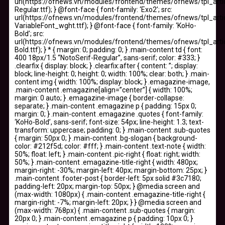
url(https://ofnews.vn/modules/frontend/themes/ofnews/tpl_art
Regular.ttf); } @font-face { font-family: ‘Exo2’; src:
url(https://ofnews.vn/modules/frontend/themes/ofnews/tpl_art
VariableFont_wght.ttf); } @font-face { font-family: ‘KoHo-
Bold’; src:
url(https://ofnews.vn/modules/frontend/themes/ofnews/tpl_art
Bold.ttf); } * { margin: 0; padding: 0; } .main-content td { font:
400 18px/1.5 “NotoSerif-Regular”, sans-serif; color: #333; }
.clearfix { display: block; } .clearfix:after { content: ”; display:
block; line-height: 0; height: 0; width: 100%; clear: both; } .main-
content img { width: 100%; display: block; } .emagazine-image,
.main-content .emagazine[align=”center”] { width: 100%;
margin: 0 auto; } .emagazine-image { border-collapse:
separate; } .main-content .emagazine p { padding: 15px 0;
margin: 0; } .main-content .emagazine .quotes { font-family:
‘KoHo-Bold’, sans-serif; font-size: 54px; line-height: 1.3; text-
transform: uppercase; padding: 0; } .main-content .sub-quotes
{ margin: 50px 0; } .main-content .bg-slogan { background-
color: #212f5d; color: #fff; } .main-content .text-note { width:
50%; float: left; } .main-content .pic-right { float: right; width:
50%; } .main-content .emagazine-title-right { width: 480px;
margin-right: -30%; margin-left: 40px; margin-bottom: 25px; }
.main-content .footer-post { border-left: 5px solid #3c7180;
padding-left: 20px; margin-top: 50px; } @media screen and
(max-width: 1080px) { .main-content .emagazine-title-right {
margin-right: -7%; margin-left: 20px; } } @media screen and
(max-width: 768px) { .main-content .sub-quotes { margin:
20px 0; } .main-content .emagazine p { padding: 10px 0; }