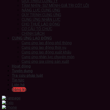
GIỚI THIỆU CÔNG TY
TẦM NHÌN- SỨ MỆNH-GIÁ TRỊ CỐT LÕI
NĂNG LỰC CUNG ỨNG
QUY TRÌNH CUNG ỨNG
CUNG ỨNG NHÂN LỰC
CHO THUÊ LAO ĐỘNG
CƠ CẤU TỔ CHỨC
CHÍNH SÁCH
CUNG ỨNG LAO ĐỘNG
Cung ứng lao động phổ thông
Cung ứng lao động thời vụ
Cung ứng lao động xuất khẩu
Cung ứng nhân lực chuyên môn
Cung ứng gia công sản xuất
Hoạt động
Tuyển dụng
Tra cứu pháp luật
Tin tức
Liên hệ
Đăng ký