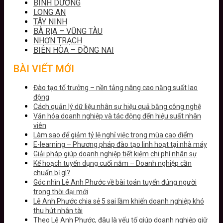
BÌNH DƯƠNG
LONG AN
TÂY NINH
BÀ RỊA – VŨNG TÀU
NHƠN TRẠCH
BIÊN HÒA – ĐỒNG NAI
BÀI VIẾT MỚI
Đào tạo tổ trưởng – nền tảng nâng cao năng suất lao
động
Cách quản lý dữ liệu nhân sự hiệu quả bằng công nghệ
Văn hóa doanh nghiệp và tác động đến hiệu suất nhân
viên
Làm sao để giảm tỷ lệ nghỉ việc trong mùa cao điểm
E-learning – Phương pháp đào tạo linh hoạt tại nhà máy
Giải pháp giúp doanh nghiệp tiết kiệm chi phí nhân sự
Kế hoạch tuyển dụng cuối năm – Doanh nghiệp cần
chuẩn bị gì?
Góc nhìn Lê Anh Phước về bài toán tuyển đúng người
trong thời đại mới
Lê Anh Phước chia sẻ 5 sai lầm khiến doanh nghiệp khó
thu hút nhân tài
Theo Lê Anh Phước, đâu là yếu tố giúp doanh nghiệp giữ