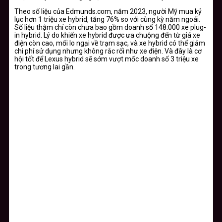
Theo số liệu của Edmunds.com, năm 2023, người Mỹ mua kỷ
lục hơn 1 triệu xe hybrid, tăng 76% so với cùng kỳ năm ngoái.
Số liệu thậm chí còn chưa bao gồm doanh số 148.000 xe plug-
in hybrid. Lý do khiến xe hybrid được ưa chuộng đến từ giá xe
điện còn cao, mối lo ngại về trạm sạc, và xe hybrid có thể giảm
chi phí sử dụng nhưng không rắc rối như xe điện. Và đây là cơ
hội tốt để Lexus hybrid sẽ sớm vượt mốc doanh số 3 triệu xe
trong tương lai gần.