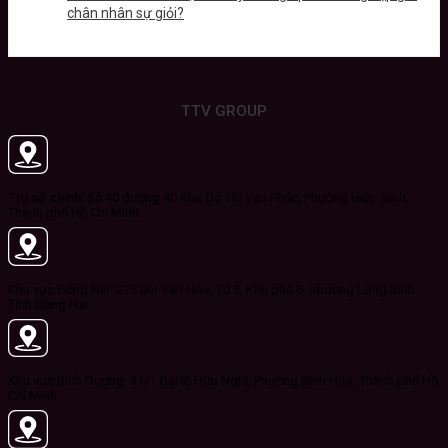
chân nhân sự giỏi?
TTV GROUP
Trụ sở chính:
Số 40 đường 40 Khu Đô Thị Vạn Phúc, Phường Hiệp Bình,
Thành phố Hồ Chí Minh.
Khu vực Đồng Nai: 273 Bùi Văn Hòa, Tổ 5, Khu phố 6, phường Long Bình,
Tỉnh Đồng Nai.
Khu vực Bình Dương: 31/1 Đại lộ Hữu Nghị, Phường Bình Hòa, Thành phố Hồ
Chí Minh.