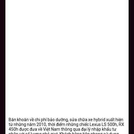
Băn khoăn về chi phí bảo dưỡng, sửa chữa xe hybrid xuất hiện
từ những năm 2010, thời điểm những chiếc Lexus LS 500h, RX
450h được đưa về Việt Nam thông qua đại lý nhập khẩu tư
nhân với số lượng nhỏ giọt. Khách hàng tiên phong sử dụng