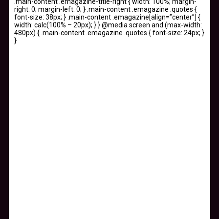
.main-content .emagazine-title-right { width: 100%; margin-
right: 0; margin-left: 0; } .main-content .emagazine .quotes {
font-size: 38px; } .main-content .emagazine[align=”center”] {
width: calc(100% – 20px); } } @media screen and (max-width:
480px) { .main-content .emagazine .quotes { font-size: 24px; }
}