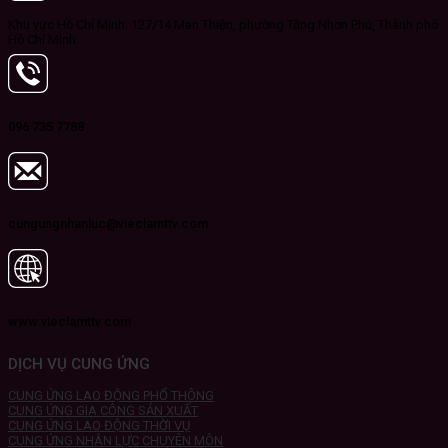
Khu vực Hồ Chí Minh: 127/14 Man Thiện, phường Tăng Nhơn Phú, Thành phố
Hồ Chí Minh.
096 735 7788
cungungnhanluc@vieclamttv.com
www.vieclamttv.com
DỊCH VỤ CUNG ỨNG
CUNG ỨNG LAO ĐỘNG PHỔ THÔNG
CUNG ỨNG GIA CÔNG SẢN XUẤT
CUNG ỨNG LAO ĐỘNG THỜI VỤ
CUNG ỨNG NHÂN LỰC CHUYÊN MÔN