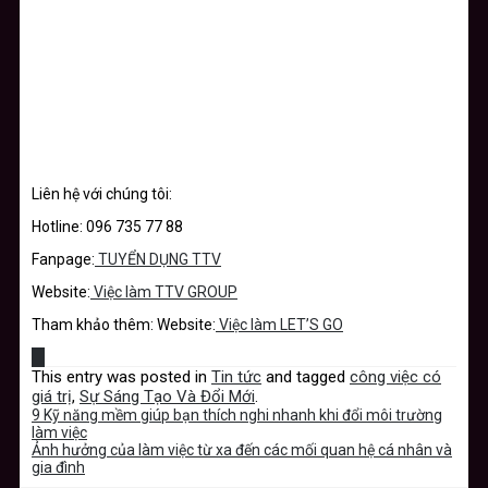
Liên hệ với chúng tôi:
Hotline: 096 735 77 88
Fanpage:
TUYỂN DỤNG TTV
Website:
Việc làm TTV GROUP
Tham khảo thêm: Website:
Việc làm LET’S GO
This entry was posted in
Tin tức
and tagged
công việc có
giá trị
,
Sự Sáng Tạo Và Đổi Mới
.
9 Kỹ năng mềm giúp bạn thích nghi nhanh khi đổi môi trường
làm việc
Ảnh hưởng của làm việc từ xa đến các mối quan hệ cá nhân và
gia đình