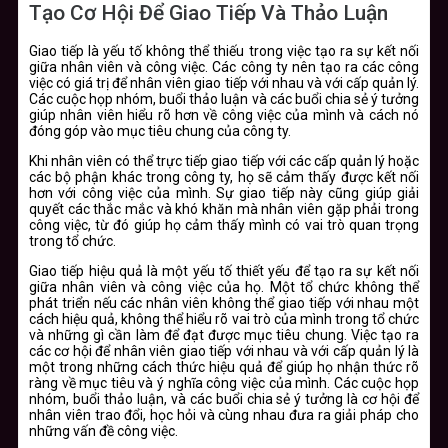
Tạo Cơ Hội Để Giao Tiếp Và Thảo Luận
Giao tiếp là yếu tố không thể thiếu trong việc tạo ra sự kết nối
giữa nhân viên và công việc. Các công ty nên tạo ra các công
việc có giá trị để nhân viên giao tiếp với nhau và với cấp quản lý.
Các cuộc họp nhóm, buổi thảo luận và các buổi chia sẻ ý tưởng
giúp nhân viên hiểu rõ hơn về công việc của mình và cách nó
đóng góp vào mục tiêu chung của công ty.
Khi nhân viên có thể trực tiếp giao tiếp với các cấp quản lý hoặc
các bộ phận khác trong công ty, họ sẽ cảm thấy được kết nối
hơn với công việc của mình. Sự giao tiếp này cũng giúp giải
quyết các thắc mắc và khó khăn mà nhân viên gặp phải trong
công việc, từ đó giúp họ cảm thấy mình có vai trò quan trọng
trong tổ chức.
Giao tiếp hiệu quả là một yếu tố thiết yếu để tạo ra sự kết nối
giữa nhân viên và công việc của họ. Một tổ chức không thể
phát triển nếu các nhân viên không thể giao tiếp với nhau một
cách hiệu quả, không thể hiểu rõ vai trò của mình trong tổ chức
và những gì cần làm để đạt được mục tiêu chung. Việc tạo ra
các cơ hội để nhân viên giao tiếp với nhau và với cấp quản lý là
một trong những cách thức hiệu quả để giúp họ nhận thức rõ
ràng về mục tiêu và ý nghĩa công việc của mình. Các cuộc họp
nhóm, buổi thảo luận, và các buổi chia sẻ ý tưởng là cơ hội để
nhân viên trao đổi, học hỏi và cùng nhau đưa ra giải pháp cho
những vấn đề công việc.