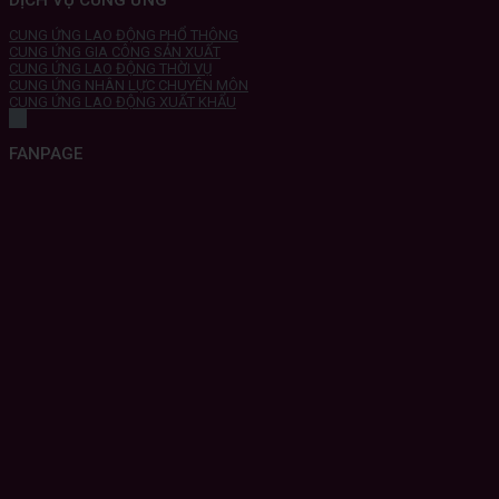
CUNG ỨNG LAO ĐỘNG PHỔ THÔNG
CUNG ỨNG GIA CÔNG SẢN XUẤT
CUNG ỨNG LAO ĐỘNG THỜI VỤ
CUNG ỨNG NHÂN LỰC CHUYÊN MÔN
CUNG ỨNG LAO ĐỘNG XUẤT KHẨU
FANPAGE