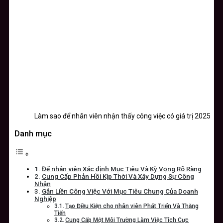
Làm sao để nhân viên nhận thấy công việc có giá trị 2025
Danh mục
Để nhân viên Xác định Mục Tiêu Và Kỳ Vọng Rõ Ràng
Cung Cấp Phản Hồi Kịp Thời Và Xây Dựng Sự Công
Nhận
Gắn Liền Công Việc Với Mục Tiêu Chung Của Doanh
Nghiệp
Tạo Điều Kiện cho nhân viên Phát Triển Và Thăng
Tiến
Cung Cấp Một Môi Trường Làm Việc Tích Cực