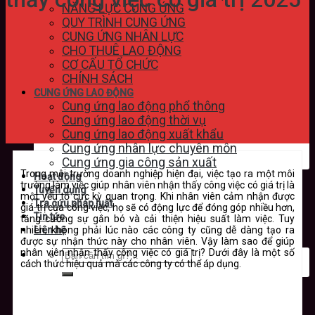
NĂNG LỰC CUNG ỨNG
QUY TRÌNH CUNG ỨNG
CUNG ỨNG NHÂN LỰC
CHO THUÊ LAO ĐỘNG
CƠ CẤU TỔ CHỨC
CHÍNH SÁCH
CUNG ỨNG LAO ĐỘNG
Cung ứng lao động phổ thông
Cung ứng lao động thời vụ
Cung ứng lao động xuất khẩu
Cung ứng nhân lực chuyên môn
Cung ứng gia công sản xuất
Trong môi trường doanh nghiệp hiện đại, việc tạo ra một môi
Hoạt động
trường làm việc giúp nhân viên nhận thấy công việc có giá trị là
Tuyển dụng
một yếu tố cực kỳ quan trọng. Khi nhân viên cảm nhận được
Tra cứu pháp luật
giá trị của công việc, họ sẽ có động lực để đóng góp nhiều hơn,
Tin tức
tăng cường sự gắn bó và cải thiện hiệu suất làm việc. Tuy
nhiên, không phải lúc nào các công ty cũng dễ dàng tạo ra
Liên hệ
được sự nhận thức này cho nhân viên. Vậy làm sao để giúp
nhân viên nhận thấy công việc có giá trị? Dưới đây là một số
cách thức hiệu quả mà các công ty có thể áp dụng.