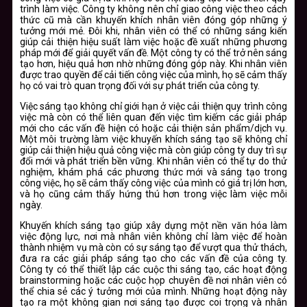
trình làm việc. Công ty không nên chỉ giao công việc theo cách
thức cũ mà cần khuyến khích nhân viên đóng góp những ý
tưởng mới mẻ. Đôi khi, nhân viên có thể có những sáng kiến
giúp cải thiện hiệu suất làm việc hoặc đề xuất những phương
pháp mới để giải quyết vấn đề. Một công ty có thể trở nên sáng
tạo hơn, hiệu quả hơn nhờ những đóng góp này. Khi nhân viên
được trao quyền để cải tiến công việc của mình, họ sẽ cảm thấy
họ có vai trò quan trọng đối với sự phát triển của công ty.
Việc sáng tạo không chỉ giới hạn ở việc cải thiện quy trình công
việc mà còn có thể liên quan đến việc tìm kiếm các giải pháp
mới cho các vấn đề hiện có hoặc cải thiện sản phẩm/dịch vụ.
Một môi trường làm việc khuyến khích sáng tạo sẽ không chỉ
giúp cải thiện hiệu quả công việc mà còn giúp công ty duy trì sự
đổi mới và phát triển bền vững. Khi nhân viên có thể tự do thử
nghiệm, khám phá các phương thức mới và sáng tạo trong
công việc, họ sẽ cảm thấy công việc của mình có giá trị lớn hơn,
và họ cũng cảm thấy hứng thú hơn trong việc làm việc mỗi
ngày.
Khuyến khích sáng tạo giúp xây dựng một nền văn hóa làm
việc động lực, nơi mà nhân viên không chỉ làm việc để hoàn
thành nhiệm vụ mà còn có sự sáng tạo để vượt qua thử thách,
đưa ra các giải pháp sáng tạo cho các vấn đề của công ty.
Công ty có thể thiết lập các cuộc thi sáng tạo, các hoạt động
brainstorming hoặc các cuộc họp chuyên đề nơi nhân viên có
thể chia sẻ các ý tưởng mới của mình. Những hoạt động này
tạo ra một không gian nơi sáng tạo được coi trọng và nhân