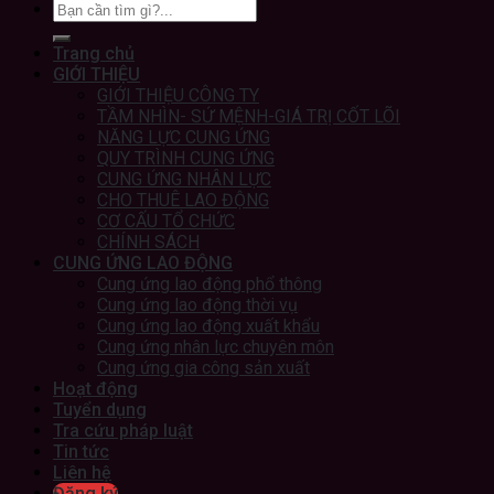
Trang chủ
GIỚI THIỆU
GIỚI THIỆU CÔNG TY
TẦM NHÌN- SỨ MỆNH-GIÁ TRỊ CỐT LÕI
NĂNG LỰC CUNG ỨNG
QUY TRÌNH CUNG ỨNG
CUNG ỨNG NHÂN LỰC
CHO THUÊ LAO ĐỘNG
CƠ CẤU TỔ CHỨC
CHÍNH SÁCH
CUNG ỨNG LAO ĐỘNG
Cung ứng lao động phổ thông
Cung ứng lao động thời vụ
Cung ứng lao động xuất khẩu
Cung ứng nhân lực chuyên môn
Cung ứng gia công sản xuất
Hoạt động
Tuyển dụng
Tra cứu pháp luật
Tin tức
Liên hệ
Đăng ký