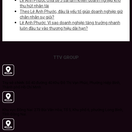
Lê Anh Phước chia sẻ 5 sai lầm khiến doanh nghiệp khó
thu hút nhân tài
Theo Lê Anh Phước, đâu là yếu tố giúp doanh nghiệp giữ
chân nhân sự giỏi?
Lê Anh Phước: Vì sao doanh nghiệp tăng trưởng nhanh
luôn đầu tư vào thương hiệu dài hạn?
TTV GROUP
Trụ sở chính:
Số 40 đường 40 Khu Đô Thị Vạn Phúc, Phường Hiệp Bình,
Thành phố Hồ Chí Minh.
Khu vực Đồng Nai: 273 Bùi Văn Hòa, Tổ 5, Khu phố 6, phường Long Bình,
Tỉnh Đồng Nai.