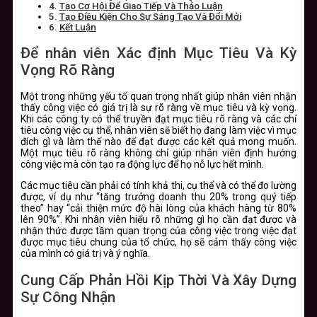
Tạo Cơ Hội Để Giao Tiếp Và Thảo Luận
Tạo Điều Kiện Cho Sự Sáng Tạo Và Đổi Mới
Kết Luận
Để nhân viên Xác định Mục Tiêu Và Kỳ
Vọng Rõ Ràng
Một trong những yếu tố quan trọng nhất giúp nhân viên nhận
thấy công việc có giá trị là sự rõ ràng về mục tiêu và kỳ vọng.
Khi các công ty có thể truyền đạt mục tiêu rõ ràng và các chỉ
tiêu công việc cụ thể, nhân viên sẽ biết họ đang làm việc vì mục
đích gì và làm thế nào để đạt được các kết quả mong muốn.
Một mục tiêu rõ ràng không chỉ giúp nhân viên định hướng
công việc mà còn tạo ra động lực để họ nỗ lực hết mình.
Các mục tiêu cần phải có tính khả thi, cụ thể và có thể đo lường
được, ví dụ như “tăng trưởng doanh thu 20% trong quý tiếp
theo” hay “cải thiện mức độ hài lòng của khách hàng từ 80%
lên 90%”. Khi nhân viên hiểu rõ những gì họ cần đạt được và
nhận thức được tầm quan trọng của công việc trong việc đạt
được mục tiêu chung của tổ chức, họ sẽ cảm thấy công việc
của mình có giá trị và ý nghĩa.
Cung Cấp Phản Hồi Kịp Thời Và Xây Dựng
Sự Công Nhận