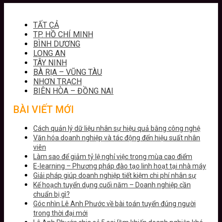
TẤT CẢ
TP. HỒ CHÍ MINH
BÌNH DƯƠNG
LONG AN
TÂY NINH
BÀ RỊA – VŨNG TÀU
NHƠN TRẠCH
BIÊN HÒA – ĐỒNG NAI
BÀI VIẾT MỚI
Cách quản lý dữ liệu nhân sự hiệu quả bằng công nghệ
Văn hóa doanh nghiệp và tác động đến hiệu suất nhân
viên
Làm sao để giảm tỷ lệ nghỉ việc trong mùa cao điểm
E-learning – Phương pháp đào tạo linh hoạt tại nhà máy
Giải pháp giúp doanh nghiệp tiết kiệm chi phí nhân sự
Kế hoạch tuyển dụng cuối năm – Doanh nghiệp cần
chuẩn bị gì?
Góc nhìn Lê Anh Phước về bài toán tuyển đúng người
trong thời đại mới