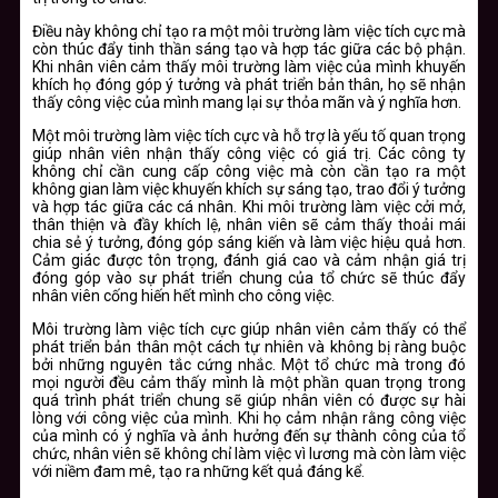
Điều này không chỉ tạo ra một môi trường làm việc tích cực mà
còn thúc đẩy tinh thần sáng tạo và hợp tác giữa các bộ phận.
Khi nhân viên cảm thấy môi trường làm việc của mình khuyến
khích họ đóng góp ý tưởng và phát triển bản thân, họ sẽ nhận
thấy công việc của mình mang lại sự thỏa mãn và ý nghĩa hơn.
Một môi trường làm việc tích cực và hỗ trợ là yếu tố quan trọng
giúp nhân viên nhận thấy công việc có giá trị. Các công ty
không chỉ cần cung cấp công việc mà còn cần tạo ra một
không gian làm việc khuyến khích sự sáng tạo, trao đổi ý tưởng
và hợp tác giữa các cá nhân. Khi môi trường làm việc cởi mở,
thân thiện và đầy khích lệ, nhân viên sẽ cảm thấy thoải mái
chia sẻ ý tưởng, đóng góp sáng kiến và làm việc hiệu quả hơn.
Cảm giác được tôn trọng, đánh giá cao và cảm nhận giá trị
đóng góp vào sự phát triển chung của tổ chức sẽ thúc đẩy
nhân viên cống hiến hết mình cho công việc.
Môi trường làm việc tích cực giúp nhân viên cảm thấy có thể
phát triển bản thân một cách tự nhiên và không bị ràng buộc
bởi những nguyên tắc cứng nhắc. Một tổ chức mà trong đó
mọi người đều cảm thấy mình là một phần quan trọng trong
quá trình phát triển chung sẽ giúp nhân viên có được sự hài
lòng với công việc của mình. Khi họ cảm nhận rằng công việc
của mình có ý nghĩa và ảnh hưởng đến sự thành công của tổ
chức, nhân viên sẽ không chỉ làm việc vì lương mà còn làm việc
với niềm đam mê, tạo ra những kết quả đáng kể.