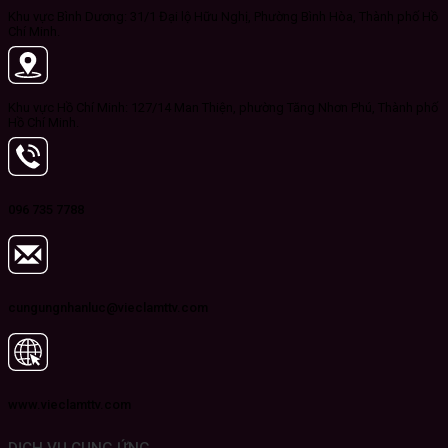
Khu vực Bình Dương: 31/1 Đại lộ Hữu Nghị, Phường Bình Hòa, Thành phố Hồ
Chí Minh.
Khu vực Hồ Chí Minh: 127/14 Man Thiện, phường Tăng Nhơn Phú, Thành phố
Hồ Chí Minh.
096 735 7788
cungungnhanluc@vieclamttv.com
www.vieclamttv.com
DỊCH VỤ CUNG ỨNG