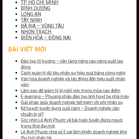
TP. HỒ CHÍ MINH
BÌNH DƯƠNG
LONG AN
TÂY NINH
BÀ RỊA – VŨNG TÀU
NHƠN TRẠCH
BIÊN HÒA – ĐỒNG NAI
BÀI VIẾT MỚI
Đào tạo tổ trưởng – nền tảng nâng cao năng suất lao
động
Cách quản lý dữ liệu nhân sự hiệu quả bằng công nghệ
Văn hóa doanh nghiệp và tác động đến hiệu suất nhân
viên
Làm sao để giảm tỷ lệ nghỉ việc trong mùa cao điểm
E-learning – Phương pháp đào tạo linh hoạt tại nhà máy
Giải pháp giúp doanh nghiệp tiết kiệm chi phí nhân sự
Kế hoạch tuyển dụng cuối năm – Doanh nghiệp cần
chuẩn bị gì?
Góc nhìn Lê Anh Phước về bài toán tuyển đúng người
trong thời đại mới
Lê Anh Phước chia sẻ 5 sai lầm khiến doanh nghiệp khó
thu hút nhân tài