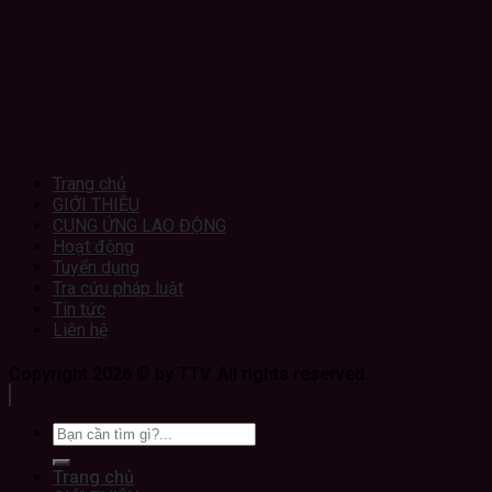
Trang chủ
GIỚI THIỆU
CUNG ỨNG LAO ĐỘNG
Hoạt động
Tuyển dụng
Tra cứu pháp luật
Tin tức
Liên hệ
Copyright 2026 © by TTV. All rights reserved.
Trang chủ