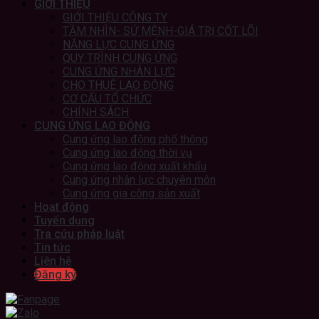
GIỚI THIỆU
GIỚI THIỆU CÔNG TY
TẦM NHÌN- SỨ MỆNH-GIÁ TRỊ CỐT LÕI
NĂNG LỰC CUNG ỨNG
QUY TRÌNH CUNG ỨNG
CUNG ỨNG NHÂN LỰC
CHO THUÊ LAO ĐỘNG
CƠ CẤU TỔ CHỨC
CHÍNH SÁCH
CUNG ỨNG LAO ĐỘNG
Cung ứng lao động phổ thông
Cung ứng lao động thời vụ
Cung ứng lao động xuất khẩu
Cung ứng nhân lực chuyên môn
Cung ứng gia công sản xuất
Hoạt động
Tuyển dụng
Tra cứu pháp luật
Tin tức
Liên hệ
Đăng ký