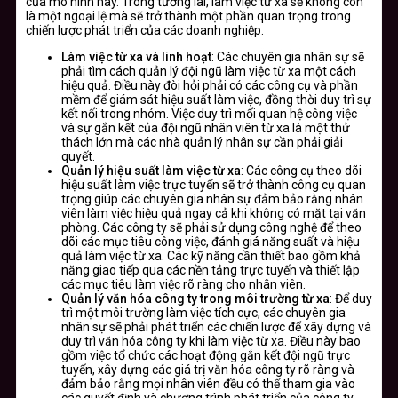
của mô hình này. Trong tương lai, làm việc từ xa sẽ không còn
là một ngoại lệ mà sẽ trở thành một phần quan trọng trong
chiến lược phát triển của các doanh nghiệp.
Làm việc từ xa và linh hoạt
: Các chuyên gia nhân sự sẽ
phải tìm cách quản lý đội ngũ làm việc từ xa một cách
hiệu quả. Điều này đòi hỏi phải có các công cụ và phần
mềm để giám sát hiệu suất làm việc, đồng thời duy trì sự
kết nối trong nhóm. Việc duy trì mối quan hệ công việc
và sự gắn kết của đội ngũ nhân viên từ xa là một thử
thách lớn mà các nhà quản lý nhân sự cần phải giải
quyết.
Quản lý hiệu suất làm việc từ xa
: Các công cụ theo dõi
hiệu suất làm việc trực tuyến sẽ trở thành công cụ quan
trọng giúp các chuyên gia nhân sự đảm bảo rằng nhân
viên làm việc hiệu quả ngay cả khi không có mặt tại văn
phòng. Các công ty sẽ phải sử dụng công nghệ để theo
dõi các mục tiêu công việc, đánh giá năng suất và hiệu
quả làm việc từ xa. Các kỹ năng cần thiết bao gồm khả
năng giao tiếp qua các nền tảng trực tuyến và thiết lập
các mục tiêu làm việc rõ ràng cho nhân viên.
Quản lý văn hóa công ty trong môi trường từ xa
: Để duy
trì một môi trường làm việc tích cực, các chuyên gia
nhân sự sẽ phải phát triển các chiến lược để xây dựng và
duy trì văn hóa công ty khi làm việc từ xa. Điều này bao
gồm việc tổ chức các hoạt động gắn kết đội ngũ trực
tuyến, xây dựng các giá trị văn hóa công ty rõ ràng và
đảm bảo rằng mọi nhân viên đều có thể tham gia vào
các quyết định và chương trình phát triển của công ty.