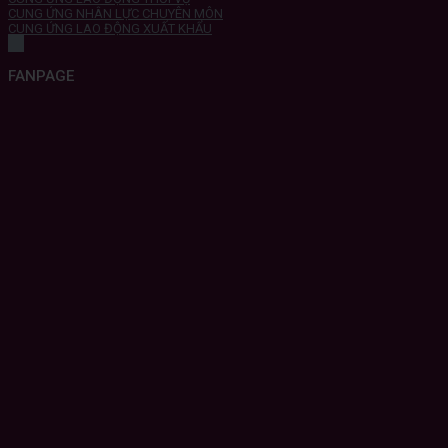
CUNG ỨNG NHÂN LỰC CHUYÊN MÔN
CUNG ỨNG LAO ĐỘNG XUẤT KHẨU
FANPAGE