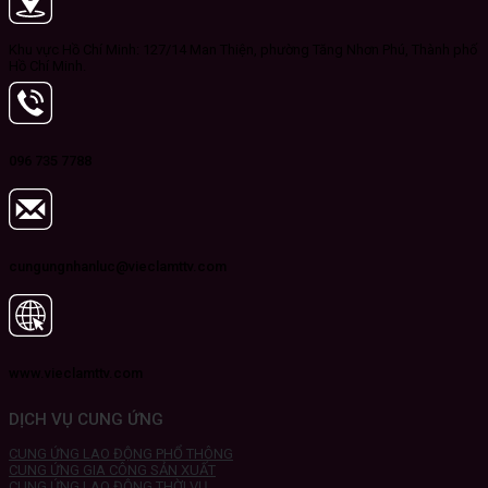
Khu vực Hồ Chí Minh: 127/14 Man Thiện, phường Tăng Nhơn Phú, Thành phố
Hồ Chí Minh.
096 735 7788
cungungnhanluc@vieclamttv.com
www.vieclamttv.com
DỊCH VỤ CUNG ỨNG
CUNG ỨNG LAO ĐỘNG PHỔ THÔNG
CUNG ỨNG GIA CÔNG SẢN XUẤT
CUNG ỨNG LAO ĐỘNG THỜI VỤ