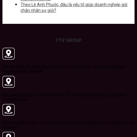
Theo Lê Anh Phước, đâu là yếu tố giúp doanh nghiệp giữ
chân nhân sự giỏi?
TTV GROUP
Trụ sở chính:
Số 40 đường 40 Khu Đô Thị Vạn Phúc, Phường Hiệp Bình,
Thành phố Hồ Chí Minh.
Khu vực Đồng Nai: 273 Bùi Văn Hòa, Tổ 5, Khu phố 6, phường Long Bình,
Tỉnh Đồng Nai.
Khu vực Bình Dương: 31/1 Đại lộ Hữu Nghị, Phường Bình Hòa, Thành phố Hồ
Chí Minh.