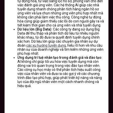
tự động hóa, từ việc sàng lọc hồ sơ, phỏng vấn cho đến
việc đánh giá ứng viên. Các hệ thống AI giúp các nhà
tuyển dụng nhanh chóng phân tích hàng ngàn hồ sơ
ứng viên và lựa chọn những ứng viên phù hợp nhất mà
không cần phải làm việc thủ công. Công nghệ tự động
hóa cũng giúp giảm thiểu các lỗi do con người gây ra và
tiết kiệm thời gian cho cả ứng viên và nhà tuyển dụng.
Dữ liệu lớn (Big Data)
: Các công ty đang sử dụng Big
Data để thu thập và phân tích dữ liệu từ nhiều nguồn
khác nhau, từ đó đưa ra quyết định tuyển dụng chính
xác hơn. Dữ liệu lớn giúp các chuyên gia nhân sự dự
đoán
các xu hướng tuyển dụng
, hiểu rõ hơn về nhu cầu
nhân sự của doanh nghiệp và tìm kiếm những ứng viên
phù hợp nhất.
Ứng dụng trí tuệ nhân tạo trong đánh giá và đào tạo
:
AI không chỉ giúp tối ưu hóa việc tuyển dụng mà còn
đóng vai trò quan trọng trong việc đào tạo nhân viên.
Các công cụ học máy có thể phân tích hiệu suất công
việc của nhân viên và đưa ra các gợi ý về các chương
trình đào tạo phù hợp, giúp phát triển kỹ năng và năng
lực của đội ngũ nhân viên một cách nhanh chóng và
hiệu quả.