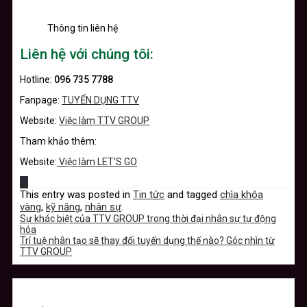
Thông tin liên hệ
Liên hệ với chúng tôi:
Hotline:
096 735 7788
Fanpage:
TUYỂN DỤNG TTV
Website:
Việc làm TTV GROUP
Tham khảo thêm:
Website:
Việc làm LET’S GO
This entry was posted in
Tin tức
and tagged
chìa khóa
vàng
,
kỹ năng
,
nhân sự
.
Sự khác biệt của TTV GROUP trong thời đại nhân sự tự động
hóa
Trí tuệ nhân tạo sẽ thay đổi tuyển dụng thế nào? Góc nhìn từ
TTV GROUP