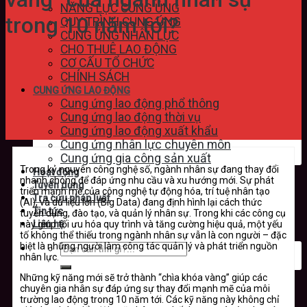
NĂNG LỰC CUNG ỨNG
trong 10 năm tới?
QUY TRÌNH CUNG ỨNG
CUNG ỨNG NHÂN LỰC
CHO THUÊ LAO ĐỘNG
CƠ CẤU TỔ CHỨC
CHÍNH SÁCH
CUNG ỨNG LAO ĐỘNG
Cung ứng lao động phổ thông
Cung ứng lao động thời vụ
Cung ứng lao động xuất khẩu
Cung ứng nhân lực chuyên môn
Cung ứng gia công sản xuất
Trong kỷ nguyên công nghệ số, ngành nhân sự đang thay đổi
Hoạt động
nhanh chóng để đáp ứng nhu cầu và xu hướng mới. Sự phát
Tuyển dụng
triển mạnh mẽ của công nghệ tự động hóa, trí tuệ nhân tạo
Tra cứu pháp luật
(AI), và dữ liệu lớn (Big Data) đang định hình lại cách thức
Tin tức
tuyển dụng, đào tạo, và quản lý nhân sự. Trong khi các công cụ
này giúp tối ưu hóa quy trình và tăng cường hiệu quả, một yếu
Liên hệ
tố không thể thiếu trong ngành nhân sự vẫn là con người – đặc
biệt là những người làm công tác quản lý và phát triển nguồn
nhân lực.
Những kỹ năng mới sẽ trở thành “chìa khóa vàng” giúp các
chuyên gia nhân sự đáp ứng sự thay đổi mạnh mẽ của môi
trường lao động trong 10 năm tới. Các kỹ năng này không chỉ