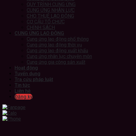
QUY TRÌNH CUNG ỨNG
CUNG ỨNG NHÂN LỰC
CHO THUÊ LAO ĐỘNG
CƠ CẤU TỔ CHỨC
CHÍNH SÁCH
CUNG ỨNG LAO ĐỘNG
Cung ứng lao động phổ thông
Cung ứng lao động thời vụ
Cung ứng lao động xuất khẩu
Cung ứng nhân lực chuyên môn
Cung ứng gia công sản xuất
Hoạt động
Tuyển dụng
Tra cứu pháp luật
Tin tức
Liên hệ
Đăng ký