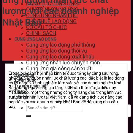
NĂNG LỰC CUNG ỨNG
lượng với các doanh nghiệp
QUY TRÌNH CUNG ỨNG
CUNG ỨNG NHÂN LỰC
Nhật Bản
CHO THUÊ LAO ĐỘNG
CƠ CẤU TỔ CHỨC
CHÍNH SÁCH
CUNG ỨNG LAO ĐỘNG
Cung ứng lao động phổ thông
Cung ứng lao động thời vụ
Cung ứng lao động xuất khẩu
Cung ứng nhân lực chuyên môn
Cung ứng gia công sản xuất
Trong bối cảnh hội nhập kinh tế quốc tế ngày càng sâu rộng,
Hoạt động
nhu cầu về nguồn nhân lực chất lượng cao, đặc biệt là lao động
Tuyển dụng
có kỹ năng và kinh nghiệm làm việc với các doanh nghiệp Nhật
Tra cứu pháp luật
Bản, đang ngày càng gia tăng. 00
Nhận thức được điều này,
Tin tức
TTV Group, một trong những công ty hàng đầu trong lĩnh vực
cung ứng nhân lực tại Việt Nam, đã và đang tích cực nâng cao
Liên hệ
hợp tác với các doanh nghiệp Nhật Bản để đáp ứng nhu cầu
này.