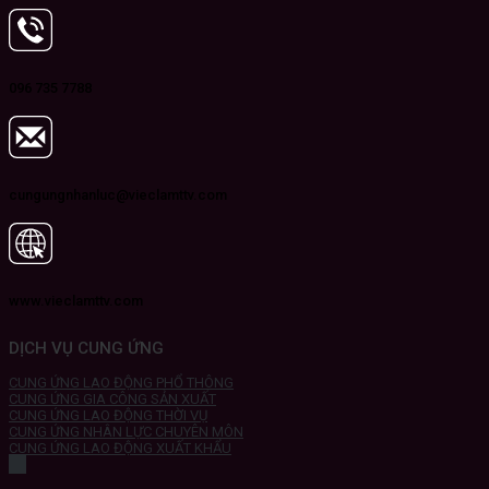
096 735 7788
cungungnhanluc@vieclamttv.com
www.vieclamttv.com
DỊCH VỤ CUNG ỨNG
CUNG ỨNG LAO ĐỘNG PHỔ THÔNG
CUNG ỨNG GIA CÔNG SẢN XUẤT
CUNG ỨNG LAO ĐỘNG THỜI VỤ
CUNG ỨNG NHÂN LỰC CHUYÊN MÔN
CUNG ỨNG LAO ĐỘNG XUẤT KHẨU