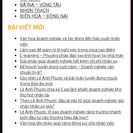
BÀ RỊA – VŨNG TÀU
NHƠN TRẠCH
BIÊN HÒA – ĐỒNG NAI
BÀI VIẾT MỚI
Văn hóa doanh nghiệp và tác động đến hiệu suất nhân
viên
Làm sao để giảm tỷ lệ nghỉ việc trong mùa cao điểm
E-learning – Phương pháp đào tạo linh hoạt tại nhà máy
Giải pháp giúp doanh nghiệp tiết kiệm chi phí nhân sự
Kế hoạch tuyển dụng cuối năm – Doanh nghiệp cần
chuẩn bị gì?
Góc nhìn Lê Anh Phước về bài toán tuyển đúng người
trong thời đại mới
Lê Anh Phước chia sẻ 5 sai lầm khiến doanh nghiệp khó
thu hút nhân tài
Theo Lê Anh Phước, đâu là yếu tố giúp doanh nghiệp giữ
chân nhân sự giỏi?
Lê Anh Phước: Vì sao doanh nghiệp tăng trưởng nhanh
luôn đầu tư vào thương hiệu dài hạn?
Văn hóa ghi nhận giúp tăng động lực cho nhân viên