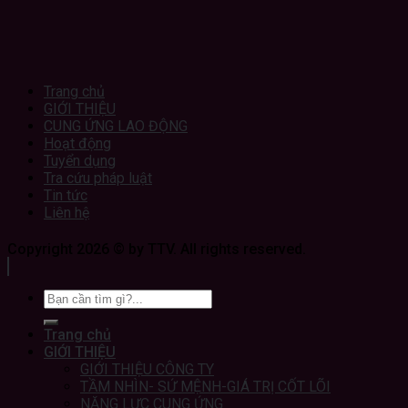
Trang chủ
GIỚI THIỆU
CUNG ỨNG LAO ĐỘNG
Hoạt động
Tuyển dụng
Tra cứu pháp luật
Tin tức
Liên hệ
Copyright 2026 © by TTV. All rights reserved.
Trang chủ
GIỚI THIỆU
GIỚI THIỆU CÔNG TY
TẦM NHÌN- SỨ MỆNH-GIÁ TRỊ CỐT LÕI
NĂNG LỰC CUNG ỨNG