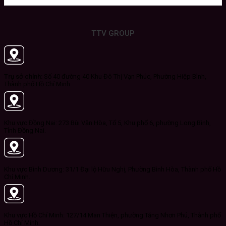
TTV GROUP
Trụ sở chính:
Số 40 đường 40 Khu Đô Thị Vạn Phúc, Phường Hiệp Bình,
Thành phố Hồ Chí Minh.
Khu vực Đồng Nai: 273 Bùi Văn Hòa, Tổ 5, Khu phố 6, phường Long Bình,
Tỉnh Đồng Nai.
Khu vực Bình Dương: 31/1 Đại lộ Hữu Nghị, Phường Bình Hòa, Thành phố Hồ
Chí Minh.
Khu vực Hồ Chí Minh: 127/14 Man Thiện, phường Tăng Nhơn Phú, Thành phố
Hồ Chí Minh.