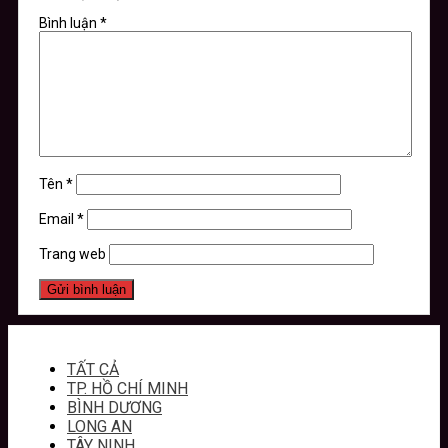
Bình luận
*
Tên
*
Email
*
Trang web
TẤT CẢ
TP. HỒ CHÍ MINH
BÌNH DƯƠNG
LONG AN
TÂY NINH