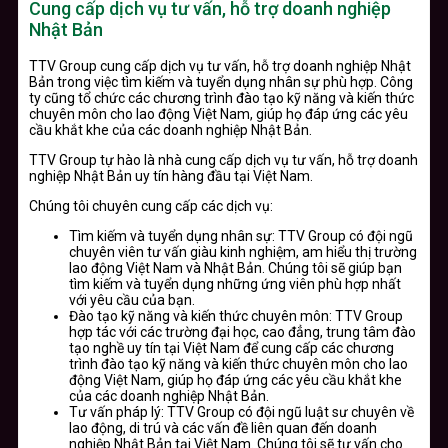
Cung cấp dịch vụ tư vấn, hỗ trợ doanh nghiệp
Nhật Bản
TTV Group cung cấp dịch vụ tư vấn, hỗ trợ doanh nghiệp Nhật
Bản trong việc tìm kiếm và tuyển dụng nhân sự phù hợp. Công
ty cũng tổ chức các chương trình đào tạo kỹ năng và kiến thức
chuyên môn cho lao động Việt Nam, giúp họ đáp ứng các yêu
cầu khắt khe của các doanh nghiệp Nhật Bản.
TTV Group tự hào là nhà cung cấp dịch vụ tư vấn, hỗ trợ doanh
nghiệp Nhật Bản uy tín hàng đầu tại Việt Nam.
Chúng tôi chuyên cung cấp các dịch vụ:
Tìm kiếm và tuyển dụng nhân sự: TTV Group có đội ngũ
chuyên viên tư vấn giàu kinh nghiệm, am hiểu thị trường
lao động Việt Nam và Nhật Bản. Chúng tôi sẽ giúp bạn
tìm kiếm và tuyển dụng những ứng viên phù hợp nhất
với yêu cầu của bạn.
Đào tạo kỹ năng và kiến thức chuyên môn: TTV Group
hợp tác với các trường đại học, cao đẳng, trung tâm đào
tạo nghề uy tín tại Việt Nam để cung cấp các chương
trình đào tạo kỹ năng và kiến thức chuyên môn cho lao
động Việt Nam, giúp họ đáp ứng các yêu cầu khắt khe
của các doanh nghiệp Nhật Bản.
Tư vấn pháp lý: TTV Group có đội ngũ luật sư chuyên về
lao động, di trú và các vấn đề liên quan đến doanh
nghiệp Nhật Bản tại Việt Nam. Chúng tôi sẽ tư vấn cho