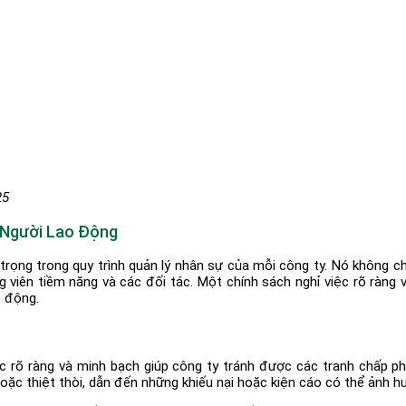
25
 Người Lao Động
 trọng trong quy trình quản lý nhân sự của mỗi công ty. Nó không
 viên tiềm năng và các đối tác. Một chính sách nghỉ việc rõ ràng
o động.
c rõ ràng và minh bạch giúp công ty tránh được các tranh chấp p
 hoặc thiệt thòi, dẫn đến những khiếu nại hoặc kiện cáo có thể ảnh h