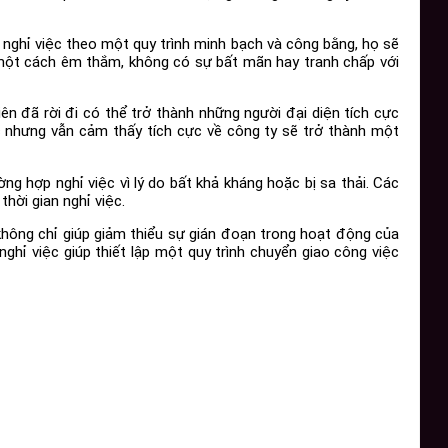
ên nghỉ việc theo một quy trình minh bạch và công bằng, họ sẽ
i một cách êm thắm, không có sự bất mãn hay tranh chấp với
iên đã rời đi có thể trở thành những người đại diện tích cực
iệc nhưng vẫn cảm thấy tích cực về công ty sẽ trở thành một
ờng hợp nghỉ việc vì lý do bất khả kháng hoặc bị sa thải. Các
hời gian nghỉ việc.
 không chỉ giúp giảm thiểu sự gián đoạn trong hoạt động của
ghỉ việc giúp thiết lập một quy trình chuyển giao công việc