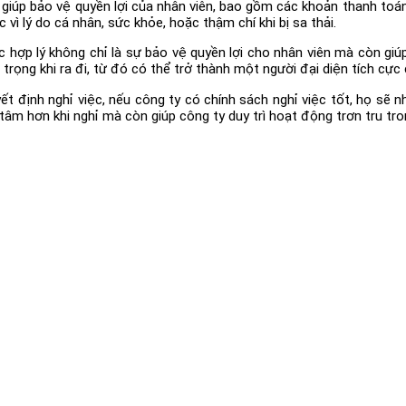
 giúp bảo vệ quyền lợi của nhân viên, bao gồm các khoản thanh toán
c vì lý do cá nhân, sức khỏe, hoặc thậm chí khi bị sa thải.
c hợp lý không chỉ là sự bảo vệ quyền lợi cho nhân viên mà còn giú
ọng khi ra đi, từ đó có thể trở thành một người đại diện tích cực 
ết định nghỉ việc, nếu công ty có chính sách nghỉ việc tốt, họ sẽ
tâm hơn khi nghỉ mà còn giúp công ty duy trì hoạt động trơn tru tro