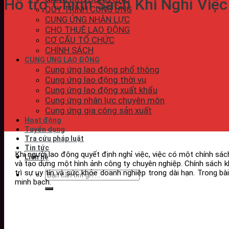
Hỗ trợ Chính Sách Khi Nghỉ Việ
QUY TRÌNH CUNG ỨNG
CUNG ỨNG NHÂN LỰC
CHO THUÊ LAO ĐỘNG
CƠ CẤU TỔ CHỨC
CHÍNH SÁCH
CUNG ỨNG LAO ĐỘNG
Cung ứng lao động phổ thông
Cung ứng lao động thời vụ
Cung ứng lao động xuất khẩu
Cung ứng nhân lực chuyên môn
Cung ứng gia công sản xuất
Hoạt động
Tuyển dụng
Tra cứu pháp luật
Tin tức
Khi người lao động quyết định nghỉ việc, việc có một chính sác
Liên hệ
và tạo dựng một hình ảnh công ty chuyên nghiệp. Chính sách kh
trì sự uy tín và sức khỏe doanh nghiệp trong dài hạn. Trong b
minh bạch.