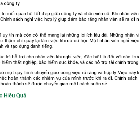
ủa công ty.
y trì mối quan hệ tốt đẹp giữa công ty và nhân viên cũ. Khi nhân vi
 Chính sách nghỉ việc hợp lý giúp đảm bảo rằng nhân viên sẽ ra đ
ì uy tín mà còn có thể mang lại những lợi ích lâu dài. Những nhân v
ặc thậm chí quay lại làm việc khi có cơ hội. Một nhân viên nghỉ v
nh và tạo dựng danh tiếng.
lợi hỗ trợ cho nhân viên khi nghỉ việc, đặc biệt là đối với các trư
hiểm thất nghiệp, bảo hiểm sức khỏe, và các hỗ trợ tài chính trong t
có một quy trình chuyển giao công việc rõ ràng và hợp lý. Việc này
ệc hoàn thành các nhiệm vụ của mình trước khi ra đi. Chính sách n
a hoàn thành sẽ được chuyển giao một cách suôn sẻ.
c Hiệu Quả