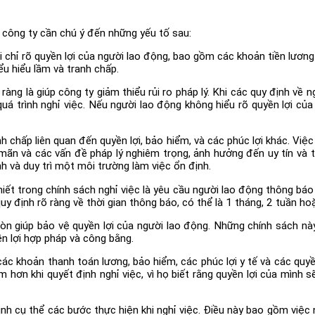
 công ty cần chú ý đến những yếu tố sau:
 chỉ rõ quyền lợi của người lao động, bao gồm các khoản tiền lương
ểu hiểu lầm và tranh chấp.
ràng là giúp công ty giảm thiểu rủi ro pháp lý. Khi các quy định về n
uá trình nghỉ việc. Nếu người lao động không hiểu rõ quyền lợi của 
nh chấp liên quan đến quyền lợi, bảo hiểm, và các phúc lợi khác. Vi
mãn và các vấn đề pháp lý nghiêm trọng, ảnh hưởng đến uy tín và t
nh và duy trì một môi trường làm việc ổn định.
ết trong chính sách nghỉ việc là yêu cầu người lao động thông báo t
uy định rõ ràng về thời gian thông báo, có thể là 1 tháng, 2 tuần h
n giúp bảo vệ quyền lợi của người lao động. Những chính sách này 
ền lợi hợp pháp và công bằng.
 khoản thanh toán lương, bảo hiểm, các phúc lợi y tế và các quyền
 hơn khi quyết định nghỉ việc, vì họ biết rằng quyền lợi của mình
h cụ thể các bước thực hiện khi nghỉ việc. Điều này bao gồm việc nh