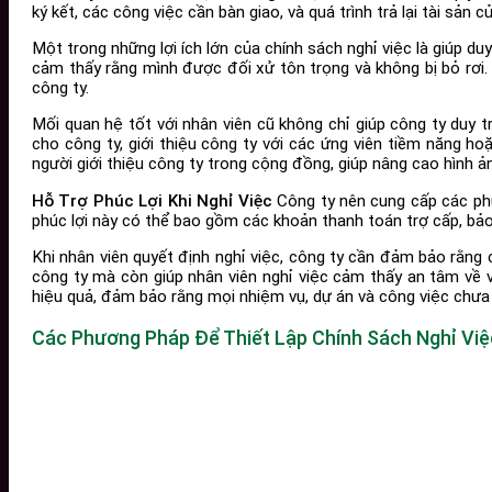
ký kết, các công việc cần bàn giao, và quá trình trả lại tài sản c
Một trong những lợi ích lớn của chính sách nghỉ việc là giúp du
cảm thấy rằng mình được đối xử tôn trọng và không bị bỏ rơi.
công ty.
Mối quan hệ tốt với nhân viên cũ không chỉ giúp công ty duy tr
cho công ty, giới thiệu công ty với các ứng viên tiềm năng ho
người giới thiệu công ty trong cộng đồng, giúp nâng cao hình ả
Hỗ Trợ Phúc Lợi Khi Nghỉ Việc
Công ty nên cung cấp các phúc 
phúc lợi này có thể bao gồm các khoản thanh toán trợ cấp, bảo 
Khi nhân viên quyết định nghỉ việc, công ty cần đảm bảo rằng 
công ty mà còn giúp nhân viên nghỉ việc cảm thấy an tâm về vi
hiệu quả, đảm bảo rằng mọi nhiệm vụ, dự án và công việc chư
Các Phương Pháp Để Thiết Lập Chính Sách Nghỉ Việ