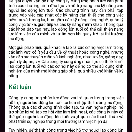
Để giải quyết vấn đề này, công ty cung ứng nhân lực cần phát
triển các chương trình đào tạo và hỗ trợ nâng cao kỹ năng cho
người lao động lớn tuổi. Các chương trình này cần phải tập
trung vào việc cập nhật các kỹ năng cần thiết cho công việc
hiện tại và tương lai, bao gồm các kỹ năng công nghệ, quản lý
công việc từ xa, giao tiếp và các kỹ năng mềm khác. Thông qua
các khóa đào tạo này, lao động lớn tuổi có thể cải thiện năng
lực làm việc của mình và tự tin hơn khi quay trở lại thị trường
lao động.
Một giải pháp hiệu quả khác là tạo ra các cơ hội việc làm trong
các lĩnh vực có ít yêu cầu về kỹ thuật hoặc công nghệ, nhưng
vẫn cần sự chuyên môn và kinh nghiệm, như tư vấn, giảng dạy,
quản lý dự án, v.v. Các công ty cung ứng nhân lực có thể kết nối
lao động lớn tuổi với các cơ hội này để họ có thể sử dụng kinh
nghiệm của mình mà không gặp phải quá nhiều khó khăn về kỹ
năng.
Kết luận
Công ty cung ứng nhân lực đóng vai trò quan trọng trong việc
hỗ trợ người lao động lớn tuổi tái hòa nhập thị trường lao động.
Thông qua các chương trình đào tạo, tư vấn nghề nghiệp, hỗ
trợ phúc lợi và tạo cơ hội việc làm linh hoạt, các công ty này có
thể giúp người lao động lớn tuổi vượt qua các thách thức và
phát triển sự nghiệp trong môi trường làm việc hiện đại.
Tuy nhiên, để thành công trong việc hỗ trợ người lao động lớn