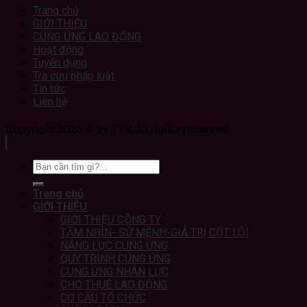
Trang chủ
GIỚI THIỆU
CUNG ỨNG LAO ĐỘNG
Hoạt động
Tuyển dụng
Tra cứu pháp luật
Tin tức
Liên hệ
Copyright 2026 © by TTV. All rights reserved.
Trang chủ
GIỚI THIỆU
GIỚI THIỆU CÔNG TY
TẦM NHÌN- SỨ MỆNH-GIÁ TRỊ CỐT LÕI
NĂNG LỰC CUNG ỨNG
QUY TRÌNH CUNG ỨNG
CUNG ỨNG NHÂN LỰC
CHO THUÊ LAO ĐỘNG
CƠ CẤU TỔ CHỨC