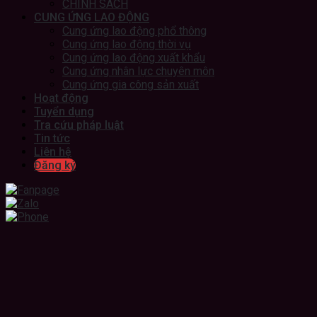
CHÍNH SÁCH
CUNG ỨNG LAO ĐỘNG
Cung ứng lao động phổ thông
Cung ứng lao động thời vụ
Cung ứng lao động xuất khẩu
Cung ứng nhân lực chuyên môn
Cung ứng gia công sản xuất
Hoạt động
Tuyển dụng
Tra cứu pháp luật
Tin tức
Liên hệ
Đăng ký