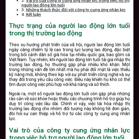
Vai trò của công ty cung ứng nhân lực trong việc hỗ trợ
người lao động lớn tuổi
Những thách thức đối với công ty cung ứng nhân lực
Kết luận
Thực trạng của người lao động lớn tuổi
trong thị trường lao động
Theo xu hướng phát triển của xã hội, người lao động lớn tuổi
ngày càng chiếm tỷ lệ cao trong lực lượng lao động, đặc biệt
trong bối cảnh dân số già hóa tại nhiều quốc gia, bao gồm cả
Việt Nam. Tuy nhiên, khi người lao động lớn tuổi tái gia nhập thị
trường lao động, họ thường gặp phải nhiều khó khăn. Một
trong những vấn đề lớn nhất mà họ phải đối mặt là việc thiếu
kỹ năng mới, không theo kịp với sự phát triển công nghệ và sự
thay đổi trong yêu cầu công việc. Điều này khiến họ khó có thể
tìm được công việc phù hợp với khả năng và sở thích.
Ngoài ra, một số người lao động lớn tuổi còn gặp phải những
rào cản về sức khỏe hoặc thiếu các chương trình hỗ trợ giúp họ
duy trì công việc lâu dài. Chính vì vậy, việc tái hòa nhập thị
trường lao động cho nhóm đối tượng này không hề đơn giản,
đòi hỏi sự can thiệp và hỗ trợ từ các công ty cung ứng nhân
lực.
Vai trò của công ty cung ứng nhân lực
trong việc hỗ trợ người lao động lớn tuổi