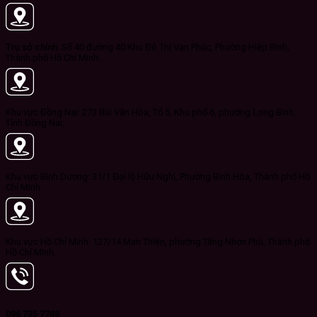
Trụ sở chính:
Số 40 đường 40 Khu Đô Thị Vạn Phúc, Phường Hiệp Bình,
Thành phố Hồ Chí Minh.
Khu vực Đồng Nai: 273 Bùi Văn Hòa, Tổ 5, Khu phố 6, phường Long Bình,
Tỉnh Đồng Nai.
Khu vực Bình Dương: 31/1 Đại lộ Hữu Nghị, Phường Bình Hòa, Thành phố Hồ
Chí Minh.
Khu vực Hồ Chí Minh: 127/14 Man Thiện, phường Tăng Nhơn Phú, Thành phố
Hồ Chí Minh.
096 735 7788