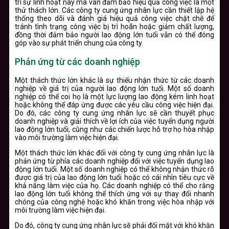
trì sự linh hoạt này mà vẫn đảm bảo hiệu quả công việc là một
thử thách lớn. Các công ty cung ứng nhân lực cần thiết lập hệ
thống theo dõi và đánh giá hiệu quả công việc chặt chẽ để
tránh tình trạng công việc bị trì hoãn hoặc giảm chất lượng,
đồng thời đảm bảo người lao động lớn tuổi vẫn có thể đóng
góp vào sự phát triển chung của công ty.
Phản ứng từ các doanh nghiệp
Một thách thức lớn khác là sự thiếu nhận thức từ các doanh
nghiệp về giá trị của người lao động lớn tuổi. Một số doanh
nghiệp có thể coi họ là một lực lượng lao động kém linh hoạt
hoặc không thể đáp ứng được các yêu cầu công việc hiện đại.
Do đó, các công ty cung ứng nhân lực sẽ cần thuyết phục
doanh nghiệp và giải thích về lợi ích của việc tuyển dụng người
lao động lớn tuổi, cũng như các chiến lược hỗ trợ họ hòa nhập
vào môi trường làm việc hiện đại.
Một thách thức lớn khác đối với công ty cung ứng nhân lực là
phản ứng từ phía các doanh nghiệp đối với việc tuyển dụng lao
động lớn tuổi. Một số doanh nghiệp có thể không nhận thức rõ
được giá trị của lao động lớn tuổi hoặc có cái nhìn tiêu cực về
khả năng làm việc của họ. Các doanh nghiệp có thể cho rằng
lao động lớn tuổi không thể thích ứng với sự thay đổi nhanh
chóng của công nghệ hoặc khó khăn trong việc hòa nhập với
môi trường làm việc hiện đại.
Do đó, công ty cung ứng nhân lực sẽ phải đối mặt với khó khăn