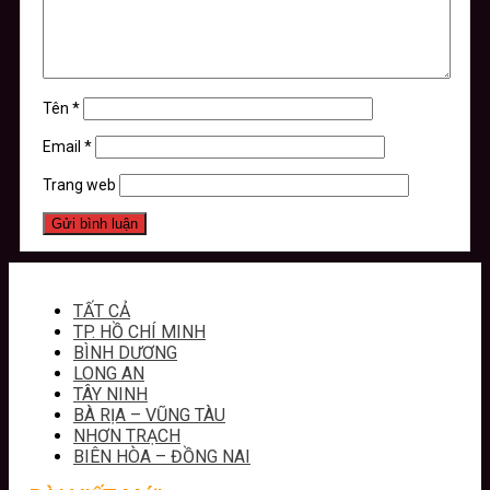
Tên
*
Email
*
Trang web
TẤT CẢ
TP. HỒ CHÍ MINH
BÌNH DƯƠNG
LONG AN
TÂY NINH
BÀ RỊA – VŨNG TÀU
NHƠN TRẠCH
BIÊN HÒA – ĐỒNG NAI