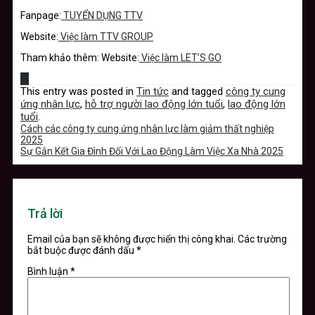
Fanpage:
TUYỂN DỤNG TTV
Website:
Việc làm TTV GROUP
Tham khảo thêm: Website:
Việc làm LET’S GO
This entry was posted in
Tin tức
and tagged
công ty cung
ứng nhân lực
,
hỗ trợ người lao động lớn tuổi
,
lao động lớn
tuổi
.
Cách các công ty cung ứng nhân lực làm giảm thất nghiệp
2025
Sự Gắn Kết Gia Đình Đối Với Lao Động Làm Việc Xa Nhà 2025
Trả lời
Email của bạn sẽ không được hiển thị công khai.
Các trường
bắt buộc được đánh dấu
*
Bình luận
*