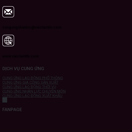
cungungnhanluc@vieclamttv.com
www.vieclamttv.com
DỊCH VỤ CUNG ỨNG
CUNG ỨNG LAO ĐỘNG PHỔ THÔNG
CUNG ỨNG GIA CÔNG SẢN XUẤT
CUNG ỨNG LAO ĐỘNG THỜI VỤ
CUNG ỨNG NHÂN LỰC CHUYÊN MÔN
CUNG ỨNG LAO ĐỘNG XUẤT KHẨU
FANPAGE