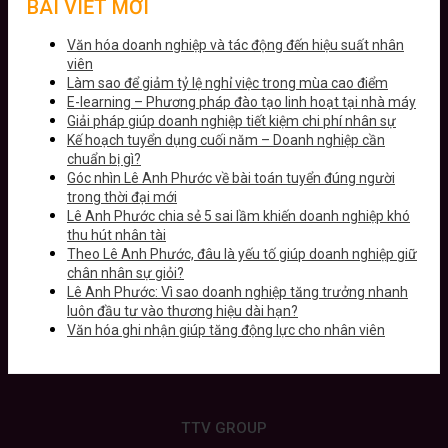
BÀI VIẾT MỚI
Văn hóa doanh nghiệp và tác động đến hiệu suất nhân
viên
Làm sao để giảm tỷ lệ nghỉ việc trong mùa cao điểm
E-learning – Phương pháp đào tạo linh hoạt tại nhà máy
Giải pháp giúp doanh nghiệp tiết kiệm chi phí nhân sự
Kế hoạch tuyển dụng cuối năm – Doanh nghiệp cần
chuẩn bị gì?
Góc nhìn Lê Anh Phước về bài toán tuyển đúng người
trong thời đại mới
Lê Anh Phước chia sẻ 5 sai lầm khiến doanh nghiệp khó
thu hút nhân tài
Theo Lê Anh Phước, đâu là yếu tố giúp doanh nghiệp giữ
chân nhân sự giỏi?
Lê Anh Phước: Vì sao doanh nghiệp tăng trưởng nhanh
luôn đầu tư vào thương hiệu dài hạn?
Văn hóa ghi nhận giúp tăng động lực cho nhân viên
TTV GROUP