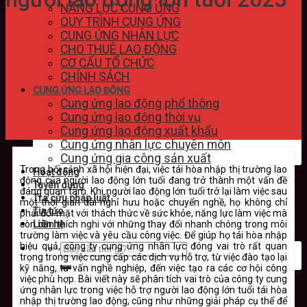
NĂNG LỰC CUNG ỨNG
QUY TRÌNH CUNG ỨNG
CUNG ỨNG NHÂN LỰC
CHO THUÊ LAO ĐỘNG
CƠ CẤU TỔ CHỨC
CHÍNH SÁCH
CUNG ỨNG LAO ĐỘNG
Cung ứng lao động phổ thông
Cung ứng lao động thời vụ
Cung ứng lao động xuất khẩu
Cung ứng nhân lực chuyên môn
Cung ứng gia công sản xuất
Trong bối cảnh xã hội hiện đại, việc tái hòa nhập thị trường lao
Hoạt động
động của người lao động lớn tuổi đang trở thành một vấn đề
Tuyển dụng
đáng quan tâm. Khi người lao động lớn tuổi trở lại làm việc sau
Tra cứu pháp luật
một thời gian dài nghỉ hưu hoặc chuyển nghề, họ không chỉ
Tin tức
phải đối mặt với thách thức về sức khỏe, năng lực làm việc mà
còn cần thích nghi với những thay đổi nhanh chóng trong môi
Liên hệ
trường làm việc và yêu cầu công việc. Để giúp họ tái hòa nhập
hiệu quả, công ty cung ứng nhân lực đóng vai trò rất quan
trọng trong việc cung cấp các dịch vụ hỗ trợ, từ việc đào tạo lại
kỹ năng, tư vấn nghề nghiệp, đến việc tạo ra các cơ hội công
việc phù hợp. Bài viết này sẽ phân tích vai trò của công ty cung
ứng nhân lực trong việc hỗ trợ người lao động lớn tuổi tái hòa
nhập thị trường lao động, cũng như những giải pháp cụ thể để