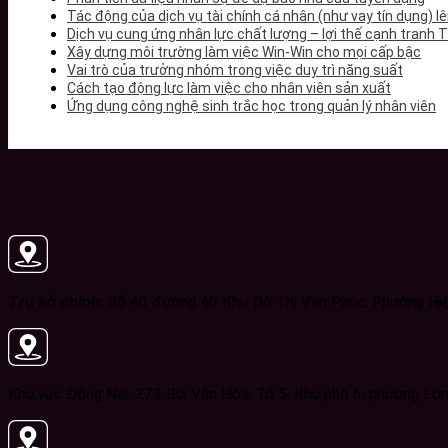
Tác động của dịch vụ tài chính cá nhân (như vay tín dụng) 
Dịch vụ cung ứng nhân lực chất lượng – lợi thế cạnh tranh 
Xây dựng môi trường làm việc Win-Win cho mọi cấp bậc
Vai trò của trưởng nhóm trong việc duy trì năng suất
Cách tạo động lực làm việc cho nhân viên sản xuất
Ứng dụng công nghệ sinh trắc học trong quản lý nhân viên
Trụ sở chính:
Số 40 đường 40 Khu Đô Thị Vạn Phúc, Phường Hiệp
Khu vực Đồng Nai: 273 Bùi Văn Hòa, Tổ 5, Khu phố 6, phường Lon