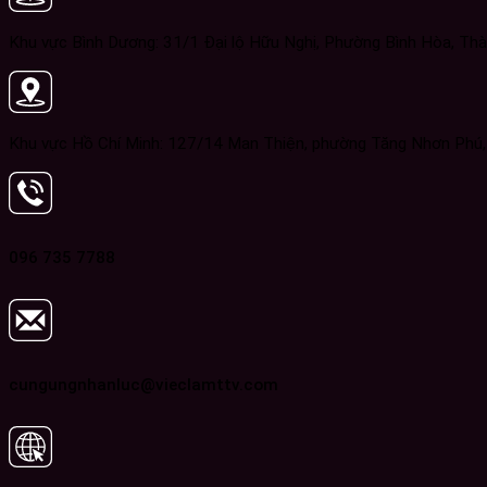
Khu vực Bình Dương: 31/1 Đại lộ Hữu Nghị, Phường Bình Hòa, Thà
Khu vực Hồ Chí Minh: 127/14 Man Thiện, phường Tăng Nhơn Phú
096 735 7788
cungungnhanluc@vieclamttv.com