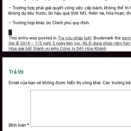
– Trường hợp phải giải quyết công việc cấp bách, không thể trì
không dự liệu trước, do hậu quả thời tiết, thiên tai, hỏa hoạn, đ
– Trường hợp khác do Chính phủ quy định.
This entry was posted in
Tra cứu pháp luật
. Bookmark the
perm
Dịp lễ 30/4 – 1/5 nghỉ 5 ngày liên tục, NLĐ dùng phép năm hay
Hòa giải bất thành vụ kiện Công ty Dệt Hòa Khánh
Trả lời
Email của bạn sẽ không được hiển thị công khai.
Các trường b
Bình luận
*