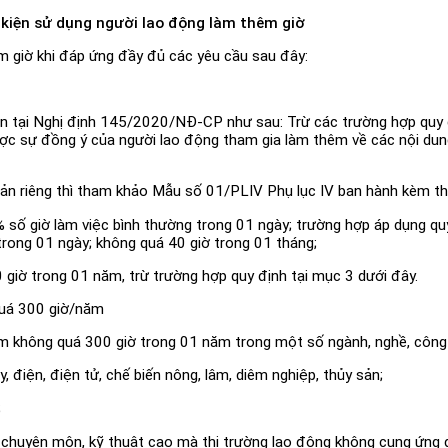
 kiện sử dụng người lao động làm thêm giờ
 giờ khi đáp ứng đầy đủ các yêu cầu sau đây:
n tại Nghị định 145/2020/NĐ-CP như sau: Trừ các trường hợp quy 
ược sự đồng ý của người lao động tham gia làm thêm về các nội du
bản riêng thì tham khảo Mẫu số 01/PLIV Phụ lục IV ban hành kèm 
ố giờ làm việc bình thường trong 01 ngày; trường hợp áp dụng quy 
trong 01 ngày; không quá 40 giờ trong 01 tháng;
iờ trong 01 năm, trừ trường hợp quy định tại mục 3 dưới đây.
quá 300 giờ/năm
 không quá 300 giờ trong 01 năm trong một số ngành, nghề, công 
, điện, điện tử, chế biến nông, lâm, diêm nghiệp, thủy sản;
;
ộ chuyên môn, kỹ thuật cao mà thị trường lao động không cung ứng đầ