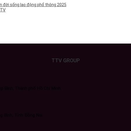
lên đời sống lao động phổ thông 2025
TTV
TTV GROUP
 Bình, Thành phố Hồ Chí Minh.
g Bình, Tỉnh Đồng Nai.