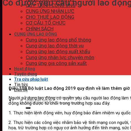
Có được yêu cầu người lao động
QUY TRÌNH CUNG ỨNG
CUNG ỨNG NHÂN LỰC
CHO THUÊ LAO ĐỘNG
CƠ CẤU TỔ CHỨC
CHÍNH SÁCH
CUNG ỨNG LAO ĐỘNG
Cung ứng lao động phổ thông
Cung ứng lao động thời vụ
Cung ứng lao động xuất khẩu
Cung ứng nhân lực chuyên môn
Cung ứng gia công sản xuất
Hoạt động
Tuyển dụng
Tra cứu pháp luật
Tin tức
Điều 108 Bộ luật Lao động 2019 quy định về làm thêm giờ
Liên hệ
Người sử dụng lao động có quyền yêu cầu người lao động làm th
động không được từ chối trong trường hợp sau đây:
1. Thực hiện lệnh động viên, huy động bảo đảm nhiệm vụ quốc 
2. Thực hiện các công việc nhằm bảo vệ tính mạng con người, t
họa, trừ trường hợp có nguy cơ ảnh hưởng đến tính mạng, sức k