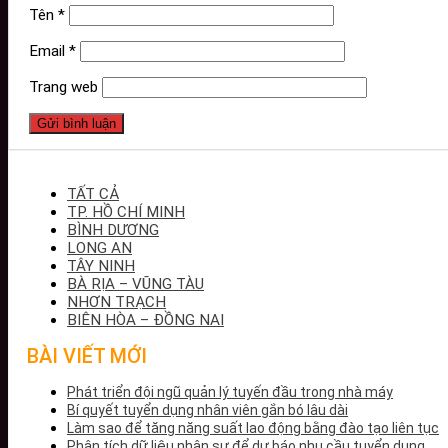
Tên
*
Email
*
Trang web
TẤT CẢ
TP. HỒ CHÍ MINH
BÌNH DƯƠNG
LONG AN
TÂY NINH
BÀ RỊA – VŨNG TÀU
NHƠN TRẠCH
BIÊN HÒA – ĐỒNG NAI
BÀI VIẾT MỚI
Phát triển đội ngũ quản lý tuyến đầu trong nhà máy
Bí quyết tuyển dụng nhân viên gắn bó lâu dài
Làm sao để tăng năng suất lao động bằng đào tạo liên tục
Phân tích dữ liệu nhân sự để dự báo nhu cầu tuyển dụng