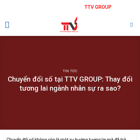
Skip
TTV GROUP
to
content
TIN TỨC
Chuyển đổi số tại TTV GROUP: Thay đổi
tương lai ngành nhân sự ra sao?
Chuyển đổi số không còn là một xu hướng tương lai mà đã trở