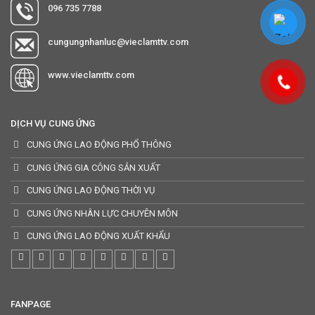
096 735 7788
cungungnhanluc@vieclamttv.com
www.vieclamttv.com
DỊCH VỤ CUNG ỨNG
CUNG ỨNG LAO ĐỘNG PHỔ THÔNG
CUNG ỨNG GIA CÔNG SẢN XUẤT
CUNG ỨNG LAO ĐỘNG THỜI VỤ
CUNG ỨNG NHÂN LỰC CHUYÊN MÔN
CUNG ỨNG LAO ĐỘNG XUẤT KHẨU
FANPAGE