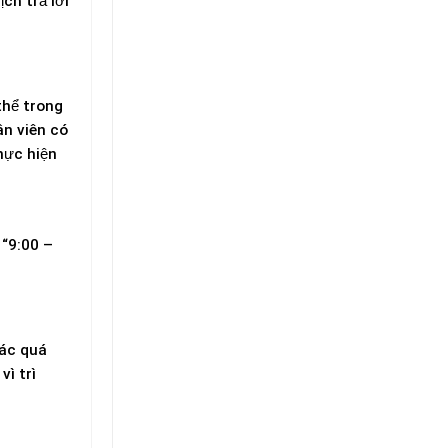
ch trả lời
thể trong
ân viên có
thực hiện
 “9:00 –
iác
quá
ì trì