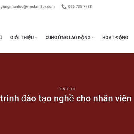
ngungnhanluc@vieclamttv.com
096 735 7788
Ủ
GIỚI THIỆU
CUNG ỨNG LAO ĐỘNG
HOẠT ĐỘNG
TIN TỨC
rình đào tạo nghề cho nhân viên 