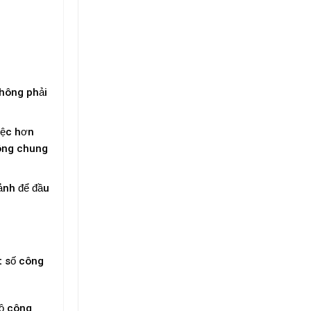
không phải
iệc hơn
công chung
rảnh để đầu
t số công
độ công