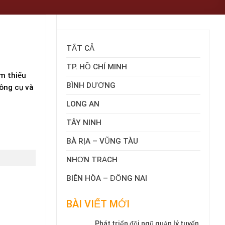
TẤT CẢ
TP. HỒ CHÍ MINH
ảm thiểu
BÌNH DƯƠNG
công cụ và
LONG AN
TÂY NINH
BÀ RỊA – VŨNG TÀU
NHƠN TRẠCH
BIÊN HÒA – ĐỒNG NAI
BÀI VIẾT MỚI
Phát triển đội ngũ quản lý tuyến