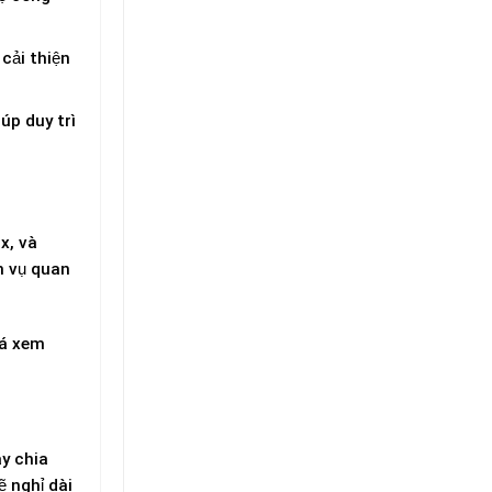
cải thiện
úp duy trì
x, và
m vụ quan
iá xem
y chia
ẽ nghỉ dài