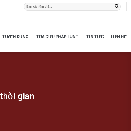
TUYỂN DỤNG
TRA CỨU PHÁP LUẬT
TIN TỨC
LIÊN HỆ
thời gian