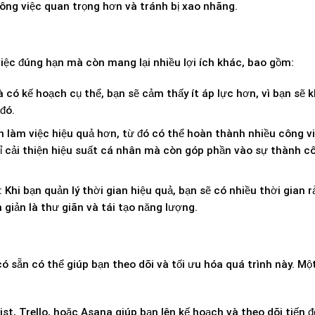
ông việc quan trọng hơn và tránh bị xao nhãng.
iệc đúng hạn mà còn mang lại nhiều lợi ích khác, bao gồm:
à có kế hoạch cụ thể, bạn sẽ cảm thấy ít áp lực hơn, vì bạn sẽ 
đó.
bạn làm việc hiệu quả hơn, từ đó có thể hoàn thành nhiều công v
ỉ cải thiện hiệu suất cá nhân mà còn góp phần vào sự thành 
: Khi bạn quản lý thời gian hiệu quả, bạn sẽ có nhiều thời gian 
 giản là thư giãn và tái tạo năng lượng.
có sẵn có thể giúp bạn theo dõi và tối ưu hóa quá trình này. Mộ
st, Trello, hoặc Asana giúp bạn lên kế hoạch và theo dõi tiến 