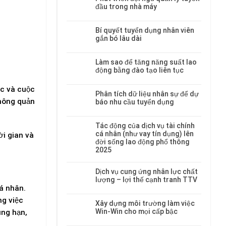
đầu trong nhà máy
Bí quyết tuyển dụng nhân viên
gắn bó lâu dài
Làm sao để tăng năng suất lao
động bằng đào tạo liên tục
ệc và cuộc
Phân tích dữ liệu nhân sự để dự
không quản
báo nhu cầu tuyển dụng
Tác động của dịch vụ tài chính
cá nhân (như vay tín dụng) lên
ời gian và
đời sống lao động phổ thông
2025
Dịch vụ cung ứng nhân lực chất
lượng – lợi thế cạnh tranh TTV
á nhân.
ng việc
Xây dựng môi trường làm việc
Win-Win cho mọi cấp bậc
úng hạn,