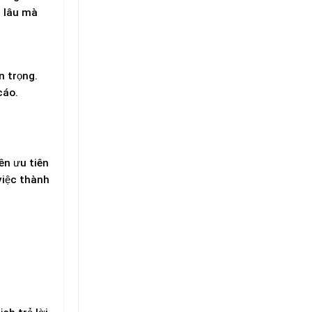
á lâu mà
n trọng.
cáo.
ên ưu tiên
việc thành