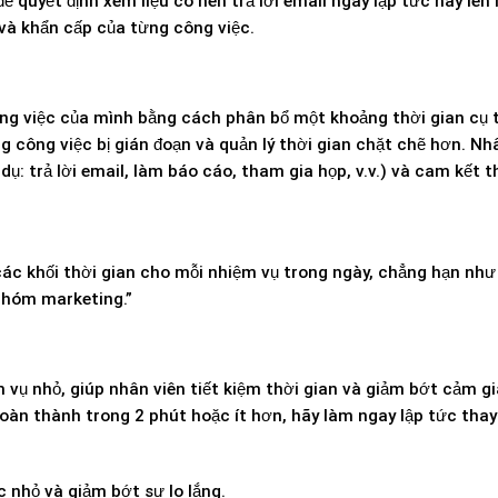
quyết định xem liệu có nên trả lời email ngay lập tức hay lên lị
và khẩn cấp của từng công việc.
g việc của mình bằng cách phân bổ một khoảng thời gian cụ 
g công việc bị gián đoạn và quản lý thời gian chặt chẽ hơn. Nh
í dụ: trả lời email, làm báo cáo, tham gia họp, v.v.) và cam kết 
các khối thời gian cho mỗi nhiệm vụ trong ngày, chẳng hạn như
 nhóm marketing.”
 vụ nhỏ, giúp nhân viên tiết kiệm thời gian và giảm bớt cảm g
oàn thành trong 2 phút hoặc ít hơn, hãy làm ngay lập tức thay v
 nhỏ và giảm bớt sự lo lắng.