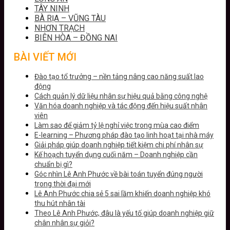
TÂY NINH
BÀ RỊA – VŨNG TÀU
NHƠN TRẠCH
BIÊN HÒA – ĐỒNG NAI
BÀI VIẾT MỚI
Đào tạo tổ trưởng – nền tảng nâng cao năng suất lao
động
Cách quản lý dữ liệu nhân sự hiệu quả bằng công nghệ
Văn hóa doanh nghiệp và tác động đến hiệu suất nhân
viên
Làm sao để giảm tỷ lệ nghỉ việc trong mùa cao điểm
E-learning – Phương pháp đào tạo linh hoạt tại nhà máy
Giải pháp giúp doanh nghiệp tiết kiệm chi phí nhân sự
Kế hoạch tuyển dụng cuối năm – Doanh nghiệp cần
chuẩn bị gì?
Góc nhìn Lê Anh Phước về bài toán tuyển đúng người
trong thời đại mới
Lê Anh Phước chia sẻ 5 sai lầm khiến doanh nghiệp khó
thu hút nhân tài
Theo Lê Anh Phước, đâu là yếu tố giúp doanh nghiệp giữ
chân nhân sự giỏi?