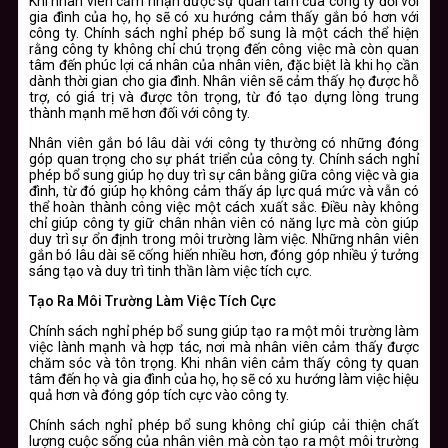
Khi nhân viên cảm nhận được sự quan tâm của công ty đối với
gia đình của họ, họ sẽ có xu hướng cảm thấy gắn bó hơn với
công ty. Chính sách nghỉ phép bổ sung là một cách thể hiện
rằng công ty không chỉ chú trọng đến công việc mà còn quan
tâm đến phúc lợi cá nhân của nhân viên, đặc biệt là khi họ cần
dành thời gian cho gia đình. Nhân viên sẽ cảm thấy họ được hỗ
trợ, có giá trị và được tôn trọng, từ đó tạo dựng lòng trung
thành mạnh mẽ hơn đối với công ty.
Nhân viên gắn bó lâu dài với công ty thường có những đóng
góp quan trọng cho sự phát triển của công ty. Chính sách nghỉ
phép bổ sung giúp họ duy trì sự cân bằng giữa công việc và gia
đình, từ đó giúp họ không cảm thấy áp lực quá mức và vẫn có
thể hoàn thành công việc một cách xuất sắc. Điều này không
chỉ giúp công ty giữ chân nhân viên có năng lực mà còn giúp
duy trì sự ổn định trong môi trường làm việc. Những nhân viên
gắn bó lâu dài sẽ cống hiến nhiều hơn, đóng góp nhiều ý tưởng
sáng tạo và duy trì tinh thần làm việc tích cực.
Tạo Ra Môi Trường Làm Việc Tích Cực
Chính sách nghỉ phép bổ sung giúp tạo ra một môi trường làm
việc lành mạnh và hợp tác, nơi mà nhân viên cảm thấy được
chăm sóc và tôn trọng. Khi nhân viên cảm thấy công ty quan
tâm đến họ và gia đình của họ, họ sẽ có xu hướng làm việc hiệu
quả hơn và đóng góp tích cực vào công ty.
Chính sách nghỉ phép bổ sung không chỉ giúp cải thiện chất
lượng cuộc sống của nhân viên mà còn tạo ra một môi trường