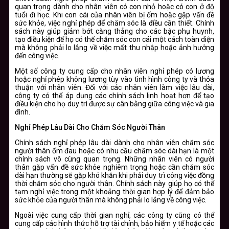
quan trọng dành cho nhân viên có con nhỏ hoặc có con ở độ
tuổi đi học. Khi con cái của nhân viên bị ốm hoặc gặp vấn đề
sức khỏe, việc nghỉ phép để chăm sóc là điều cần thiết. Chính
sách này giúp giảm bớt căng thẳng cho các bậc phụ huynh,
tạo điều kiện để họ có thể chăm sóc con cái một cách toàn diện
mà không phải lo lắng về việc mất thu nhập hoặc ảnh hưởng
đến công việc.
Một số công ty cung cấp cho nhân viên nghỉ phép có lương
hoặc nghỉ phép không lương tùy vào tình hình công ty và thỏa
thuận với nhân viên. Đối với các nhân viên làm việc lâu dài,
công ty có thể áp dụng các chính sách linh hoạt hơn để tạo
điều kiện cho họ duy trì được sự cân bằng giữa công việc và gia
đình.
Nghỉ Phép Lâu Dài Cho Chăm Sóc Người Thân
Chính sách nghỉ phép lâu dài dành cho nhân viên chăm sóc
người thân ốm đau hoặc có nhu cầu chăm sóc dài hạn là một
chính sách vô cùng quan trọng. Những nhân viên có người
thân gặp vấn đề sức khỏe nghiêm trọng hoặc cần chăm sóc
dài hạn thường sẽ gặp khó khăn khi phải duy trì công việc đồng
thời chăm sóc cho người thân. Chính sách này giúp họ có thể
tạm nghỉ việc trong một khoảng thời gian hợp lý để đảm bảo
sức khỏe của người thân mà không phải lo lắng về công việc.
Ngoài việc cung cấp thời gian nghỉ, các công ty cũng có thể
cung cấp các hình thức hỗ trợ tài chính, bảo hiểm y tế hoặc các