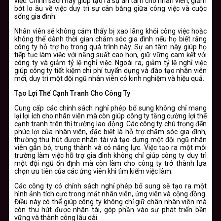
việc. Chính sách này giúp tạo ra sự an tâm cho nhân viên, giảm
bớt lo âu về việc duy trì sự cân bằng giữa công việc và cuộc
sống gia đình.
Nhân viên sẽ không cảm thấy bị xao lãng khỏi công việc hoặc
không thể dành thời gian chăm sóc gia đình nếu họ biết rằng
công ty hỗ trợ họ trong quá trình này. Sự an tâm này giúp họ
tiếp tục làm việc với năng suất cao hơn, giữ vững cam kết với
công ty và giảm tỷ lệ nghỉ việc. Ngoài ra, giảm tỷ lệ nghỉ việc
giúp công ty tiết kiệm chi phí tuyển dụng và đào tạo nhân viên
mới, duy trì một đội ngũ nhân viên có kinh nghiệm và hiệu quả.
Tạo Lợi Thế Cạnh Tranh Cho Công Ty
Cung cấp các chính sách nghỉ phép bổ sung không chỉ mang
lại lợi ích cho nhân viên mà còn giúp công ty tăng cường lợi thế
cạnh tranh trên thị trường lao động. Các công ty chú trọng đến
phúc lợi của nhân viên, đặc biệt là hỗ trợ chăm sóc gia đình,
thường thu hút được nhân tài và tạo dựng một đội ngũ nhân
viên gắn bó, trung thành và có năng lực. Việc tạo ra một môi
trường làm việc hỗ trợ gia đình không chỉ giúp công ty duy trì
một đội ngũ ổn định mà còn làm cho công ty trở thành lựa
chọn ưu tiên của các ứng viên khi tìm kiếm việc làm.
Các công ty có chính sách nghỉ phép bổ sung sẽ tạo ra một
hình ảnh tích cực trong mắt nhân viên, ứng viên và cộng đồng.
Điều này có thể giúp công ty không chỉ giữ chân nhân viên mà
còn thu hút được nhân tài, góp phần vào sự phát triển bền
vững và thành công lâu dài.