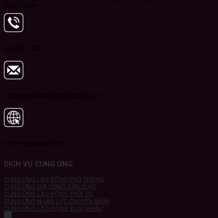
Hồ Chí Minh.
096 735 7788
cungungnhanluc@vieclamttv.com
www.vieclamttv.com
DỊCH VỤ CUNG ỨNG
CUNG ỨNG LAO ĐỘNG PHỔ THÔNG
CUNG ỨNG GIA CÔNG SẢN XUẤT
CUNG ỨNG LAO ĐỘNG THỜI VỤ
CUNG ỨNG NHÂN LỰC CHUYÊN MÔN
CUNG ỨNG LAO ĐỘNG XUẤT KHẨU