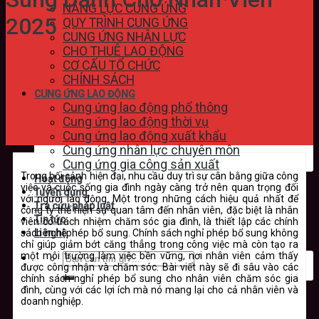
NĂNG LỰC CUNG ỨNG
2025
QUY TRÌNH CUNG ỨNG
CUNG ỨNG NHÂN LỰC
CHO THUÊ LAO ĐỘNG
CƠ CẤU TỔ CHỨC
CHÍNH SÁCH
CUNG ỨNG LAO ĐỘNG
Cung ứng lao động phổ thông
Cung ứng lao động thời vụ
Cung ứng lao động xuất khẩu
Cung ứng nhân lực chuyên môn
Cung ứng gia công sản xuất
Trong bối cảnh hiện đại, nhu cầu duy trì sự cân bằng giữa công
Hoạt động
việc và cuộc sống gia đình ngày càng trở nên quan trọng đối
Tuyển dụng
với người lao động. Một trong những cách hiệu quả nhất để
Tra cứu pháp luật
công ty thể hiện sự quan tâm đến nhân viên, đặc biệt là nhân
Tin tức
viên có trách nhiệm chăm sóc gia đình, là thiết lập các chính
sách nghỉ phép bổ sung. Chính sách nghỉ phép bổ sung không
Liên hệ
chỉ giúp giảm bớt căng thẳng trong công việc mà còn tạo ra
một môi trường làm việc bền vững, nơi nhân viên cảm thấy
được công nhận và chăm sóc. Bài viết này sẽ đi sâu vào các
chính sách nghỉ phép bổ sung cho nhân viên chăm sóc gia
đình, cùng với các lợi ích mà nó mang lại cho cả nhân viên và
doanh nghiệp.