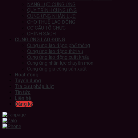
NĂNG LỰC CUNG ỨNG
QUY TRÌNH CUNG ỨNG
CUNG ỨNG NHÂN LỰC
CHO THUÊ LAO ĐỘNG
CƠ CẤU TỔ CHỨC
CHÍNH SÁCH
CUNG ỨNG LAO ĐỘNG
Cung ứng lao động phổ thông
Cung ứng lao động thời vụ
Cung ứng lao động xuất khẩu
Cung ứng nhân lực chuyên môn
Cung ứng gia công sản xuất
Hoạt động
Tuyển dụng
Tra cứu pháp luật
Tin tức
Liên hệ
Đăng ký