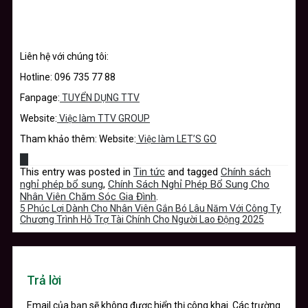
Liên hệ với chúng tôi:
Hotline: 096 735 77 88
Fanpage:
TUYỂN DỤNG TTV
Website:
Việc làm TTV GROUP
Tham khảo thêm: Website:
Việc làm LET’S GO
This entry was posted in
Tin tức
and tagged
Chính sách
nghỉ phép bổ sung
,
Chính Sách Nghỉ Phép Bổ Sung Cho
Nhân Viên Chăm Sóc Gia Đình
.
5 Phúc Lợi Dành Cho Nhân Viên Gắn Bó Lâu Năm Với Công Ty
Chương Trình Hỗ Trợ Tài Chính Cho Người Lao Động 2025
Trả lời
Email của bạn sẽ không được hiển thị công khai.
Các trường