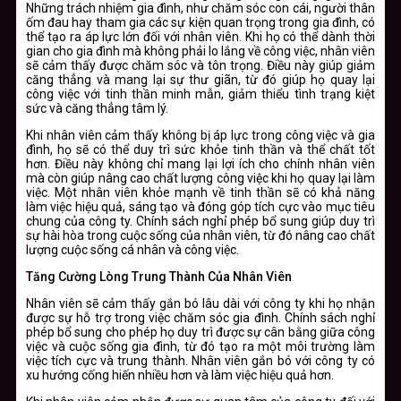
Những trách nhiệm gia đình, như chăm sóc con cái, người thân
ốm đau hay tham gia các sự kiện quan trọng trong gia đình, có
thể tạo ra áp lực lớn đối với nhân viên. Khi họ có thể dành thời
gian cho gia đình mà không phải lo lắng về công việc, nhân viên
sẽ cảm thấy được chăm sóc và tôn trọng. Điều này giúp giảm
căng thẳng và mang lại sự thư giãn, từ đó giúp họ quay lại
công việc với tinh thần minh mẫn, giảm thiểu tình trạng kiệt
sức và căng thẳng tâm lý.
Khi nhân viên cảm thấy không bị áp lực trong công việc và gia
đình, họ sẽ có thể duy trì sức khỏe tinh thần và thể chất tốt
hơn. Điều này không chỉ mang lại lợi ích cho chính nhân viên
mà còn giúp nâng cao chất lượng công việc khi họ quay lại làm
việc. Một nhân viên khỏe mạnh về tinh thần sẽ có khả năng
làm việc hiệu quả, sáng tạo và đóng góp tích cực vào mục tiêu
chung của công ty. Chính sách nghỉ phép bổ sung giúp duy trì
sự hài hòa trong cuộc sống của nhân viên, từ đó nâng cao chất
lượng cuộc sống cá nhân và công việc.
Tăng Cường Lòng Trung Thành Của Nhân Viên
Nhân viên sẽ cảm thấy gắn bó lâu dài với công ty khi họ nhận
được sự hỗ trợ trong việc chăm sóc gia đình. Chính sách nghỉ
phép bổ sung cho phép họ duy trì được sự cân bằng giữa công
việc và cuộc sống gia đình, từ đó tạo ra một môi trường làm
việc tích cực và trung thành. Nhân viên gắn bó với công ty có
xu hướng cống hiến nhiều hơn và làm việc hiệu quả hơn.