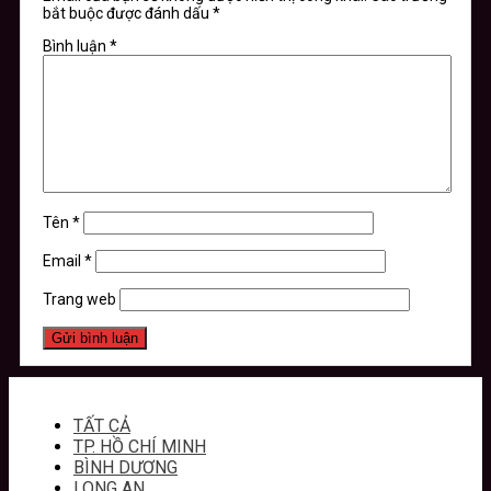
bắt buộc được đánh dấu
*
Bình luận
*
Tên
*
Email
*
Trang web
TẤT CẢ
TP. HỒ CHÍ MINH
BÌNH DƯƠNG
LONG AN