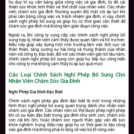
họ duy trì sự cân bằng giữa công việc và gia đình, từ đó cải
thiện sức khỏe tinh thần và thể chất của nhân viên. Các nhân
viên chăm sóc gia đình thường xuyên đối mặt với áp lực khi
phải cân bằng công việc và trách nhiệm gia đình, vì vậy, chính
sách nghỉ phép bổ sung sẽ giúp họ có thời gian cần thiết để
chăm sóc gia đình mà không làm gián đoạn công việc.
Ngoài ra, khi công ty cung cấp các chính sách nghỉ phép bổ
sung hợp lý, nhân viên cảm thấy được quan tâm và hỗ trợ hơn.
Điều này giúp xây dựng một môi trường làm việc tích cực và
thân thiện, tăng cường sự hài lòng và trung thành của nhân
viên với công ty. Đặc biệt, đối với các nhân viên gắn bó lâu năm,
chính sách nghỉ phép bổ sung còn giúp họ tiếp tục cống hiến
cho công ty mà không cảm thấy bị áp lực quá mức.
Các Loại Chính Sách Nghỉ Phép Bổ Sung Cho
Nhân Viên Chăm Sóc Gia Đình
Nghỉ Phép Gia Đình Đặc Biệt
Chính sách nghỉ phép gia đình đặc biệt là một trong những
hình thức nghỉ phép bổ sung quan trọng dành cho nhân viên
chăm sóc gia đình. Các nhân viên có thể được phép nghỉ phép
khi có sự kiện đặc biệt trong gia đình như sinh con, chăm sóc
con cái khi ốm, hoặc chăm sóc người thân gặp vấn đề sức
khỏe nghiêm trọng. Điều này giúp họ có thời gian lo liệu công
việc gia đình mà không phải lo lắng về việc bỏ lỡ công việc.