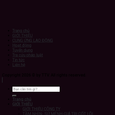
Trang chủ
GIỚI THIỆU
CUNG ỨNG LAO ĐỘNG
Hoạt động
Tuyển dụng
Tra cứu pháp luật
Tin tức
Liên hệ
Copyright 2026 © by TTV. All rights reserved.
Trang chủ
GIỚI THIỆU
GIỚI THIỆU CÔNG TY
TẦM NHÌN- SỨ MỆNH-GIÁ TRỊ CỐT LÕI