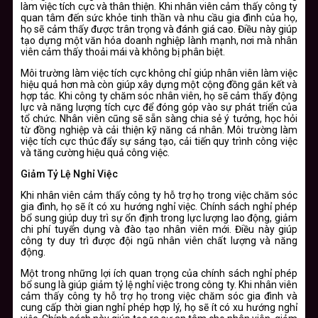
làm việc tích cực và thân thiện. Khi nhân viên cảm thấy công ty
quan tâm đến sức khỏe tinh thần và nhu cầu gia đình của họ,
họ sẽ cảm thấy được trân trọng và đánh giá cao. Điều này giúp
tạo dựng một văn hóa doanh nghiệp lành mạnh, nơi mà nhân
viên cảm thấy thoải mái và không bị phân biệt.
Môi trường làm việc tích cực không chỉ giúp nhân viên làm việc
hiệu quả hơn mà còn giúp xây dựng một cộng đồng gắn kết và
hợp tác. Khi công ty chăm sóc nhân viên, họ sẽ cảm thấy động
lực và năng lượng tích cực để đóng góp vào sự phát triển của
tổ chức. Nhân viên cũng sẽ sẵn sàng chia sẻ ý tưởng, học hỏi
từ đồng nghiệp và cải thiện kỹ năng cá nhân. Môi trường làm
việc tích cực thúc đẩy sự sáng tạo, cải tiến quy trình công việc
và tăng cường hiệu quả công việc.
Giảm Tỷ Lệ Nghỉ Việc
Khi nhân viên cảm thấy công ty hỗ trợ họ trong việc chăm sóc
gia đình, họ sẽ ít có xu hướng nghỉ việc. Chính sách nghỉ phép
bổ sung giúp duy trì sự ổn định trong lực lượng lao động, giảm
chi phí tuyển dụng và đào tạo nhân viên mới. Điều này giúp
công ty duy trì được đội ngũ nhân viên chất lượng và năng
động.
Một trong những lợi ích quan trọng của chính sách nghỉ phép
bổ sung là giúp giảm tỷ lệ nghỉ việc trong công ty. Khi nhân viên
cảm thấy công ty hỗ trợ họ trong việc chăm sóc gia đình và
cung cấp thời gian nghỉ phép hợp lý, họ sẽ ít có xu hướng nghỉ