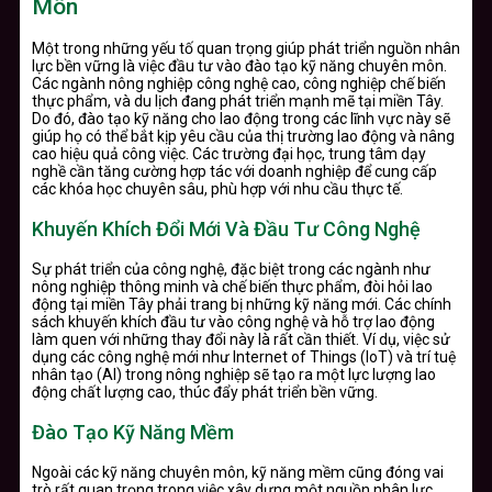
Môn
Một trong những yếu tố quan trọng giúp phát triển nguồn nhân
lực bền vững là việc đầu tư vào đào tạo kỹ năng chuyên môn.
Các ngành nông nghiệp công nghệ cao, công nghiệp chế biến
thực phẩm, và du lịch đang phát triển mạnh mẽ tại miền Tây.
Do đó, đào tạo kỹ năng cho lao động trong các lĩnh vực này sẽ
giúp họ có thể bắt kịp yêu cầu của thị trường lao động và nâng
cao hiệu quả công việc. Các trường đại học, trung tâm dạy
nghề cần tăng cường hợp tác với doanh nghiệp để cung cấp
các khóa học chuyên sâu, phù hợp với nhu cầu thực tế.
Khuyến Khích Đổi Mới Và Đầu Tư Công Nghệ
Sự phát triển của công nghệ, đặc biệt trong các ngành như
nông nghiệp thông minh và chế biến thực phẩm, đòi hỏi lao
động tại miền Tây phải trang bị những kỹ năng mới. Các chính
sách khuyến khích đầu tư vào công nghệ và hỗ trợ lao động
làm quen với những thay đổi này là rất cần thiết. Ví dụ, việc sử
dụng các công nghệ mới như Internet of Things (IoT) và trí tuệ
nhân tạo (AI) trong nông nghiệp sẽ tạo ra một lực lượng lao
động chất lượng cao, thúc đẩy phát triển bền vững.
Đào Tạo Kỹ Năng Mềm
Ngoài các kỹ năng chuyên môn, kỹ năng mềm cũng đóng vai
trò rất quan trọng trong việc xây dựng một nguồn nhân lực