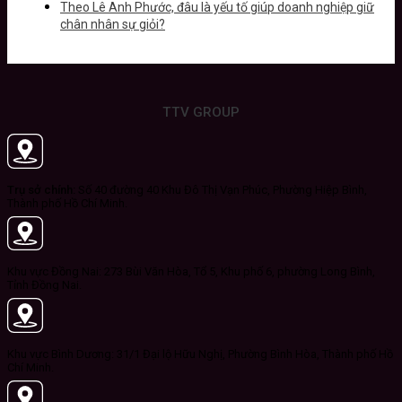
Theo Lê Anh Phước, đâu là yếu tố giúp doanh nghiệp giữ
chân nhân sự giỏi?
TTV GROUP
Trụ sở chính:
Số 40 đường 40 Khu Đô Thị Vạn Phúc, Phường Hiệp Bình,
Thành phố Hồ Chí Minh.
Khu vực Đồng Nai: 273 Bùi Văn Hòa, Tổ 5, Khu phố 6, phường Long Bình,
Tỉnh Đồng Nai.
Khu vực Bình Dương: 31/1 Đại lộ Hữu Nghị, Phường Bình Hòa, Thành phố Hồ
Chí Minh.