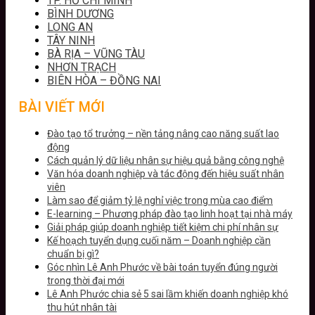
TP. HỒ CHÍ MINH
BÌNH DƯƠNG
LONG AN
TÂY NINH
BÀ RỊA – VŨNG TÀU
NHƠN TRẠCH
BIÊN HÒA – ĐỒNG NAI
BÀI VIẾT MỚI
Đào tạo tổ trưởng – nền tảng nâng cao năng suất lao
động
Cách quản lý dữ liệu nhân sự hiệu quả bằng công nghệ
Văn hóa doanh nghiệp và tác động đến hiệu suất nhân
viên
Làm sao để giảm tỷ lệ nghỉ việc trong mùa cao điểm
E-learning – Phương pháp đào tạo linh hoạt tại nhà máy
Giải pháp giúp doanh nghiệp tiết kiệm chi phí nhân sự
Kế hoạch tuyển dụng cuối năm – Doanh nghiệp cần
chuẩn bị gì?
Góc nhìn Lê Anh Phước về bài toán tuyển đúng người
trong thời đại mới
Lê Anh Phước chia sẻ 5 sai lầm khiến doanh nghiệp khó
thu hút nhân tài