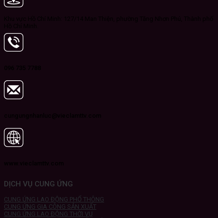
Khu vực Hồ Chí Minh: 127/14 Man Thiện, phường Tăng Nhơn Phú, Thành phố
Hồ Chí Minh.
096 735 7788
cungungnhanluc@vieclamttv.com
www.vieclamttv.com
DỊCH VỤ CUNG ỨNG
CUNG ỨNG LAO ĐỘNG PHỔ THÔNG
CUNG ỨNG GIA CÔNG SẢN XUẤT
CUNG ỨNG LAO ĐỘNG THỜI VỤ