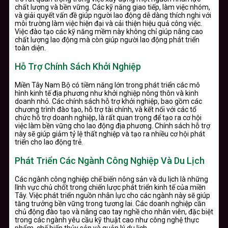
chất lượng và bền vững. Các kỹ năng giao tiếp, làm việc nhóm,
và giải quyết vấn đề giúp người lao động dễ dàng thích nghi với
môi trường làm việc hiện đại và cải thiện hiệu quả công việc.
Việc đào tạo các kỹ năng mềm này không chỉ giúp nâng cao
chất lượng lao động mà còn giúp người lao động phát triển
toàn diện.
Hỗ Trợ Chính Sách Khởi Nghiệp
Miền Tây Nam Bộ có tiềm năng lớn trong phát triển các mô
hình kinh tế địa phương như khởi nghiệp nông thôn và kinh
doanh nhỏ. Các chính sách hỗ trợ khởi nghiệp, bao gồm các
chương trình đào tạo, hỗ trợ tài chính, và kết nối với các tổ
chức hỗ trợ doanh nghiệp, là rất quan trọng để tạo ra cơ hội
việc làm bền vững cho lao động địa phương. Chính sách hỗ trợ
này sẽ giúp giảm tỷ lệ thất nghiệp và tạo ra nhiều cơ hội phát
triển cho lao động trẻ.
Phát Triển Các Ngành Công Nghiệp Và Du Lịch
Các ngành công nghiệp chế biến nông sản và du lịch là những
lĩnh vực chủ chốt trong chiến lược phát triển kinh tế của miền
Tây. Việc phát triển nguồn nhân lực cho các ngành này sẽ giúp
tăng trưởng bền vững trong tương lai. Các doanh nghiệp cần
chủ động đào tạo và nâng cao tay nghề cho nhân viên, đặc biệt
trong các ngành yêu cầu kỹ thuật cao như công nghệ thực
phẩm, chế biến thủy sản và quản lý du lịch.