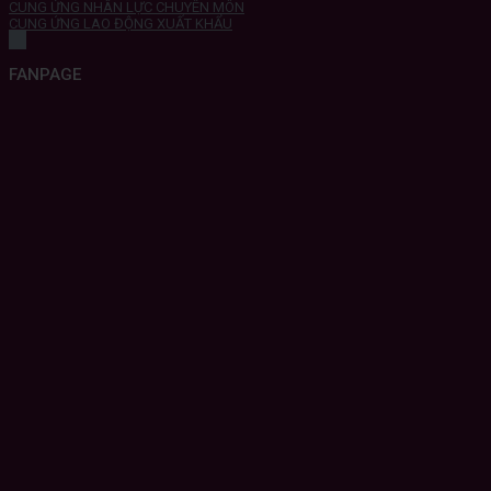
CUNG ỨNG NHÂN LỰC CHUYÊN MÔN
CUNG ỨNG LAO ĐỘNG XUẤT KHẨU
FANPAGE