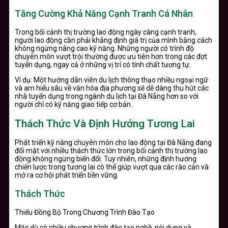
Tăng Cường Khả Năng Cạnh Tranh Cá Nhân
Trong bối cảnh thị trường lao động ngày càng cạnh tranh,
người lao động cần phải khẳng định giá trị của mình bằng cách
không ngừng nâng cao kỹ năng. Những người có trình độ
chuyên môn vượt trội thường được ưu tiên hơn trong các đợt
tuyển dụng, ngay cả ở những vị trí có tính chất tương tự.
Ví dụ: Một hướng dẫn viên du lịch thông thạo nhiều ngoại ngữ
và am hiểu sâu về văn hóa địa phương sẽ dễ dàng thu hút các
nhà tuyển dụng trong ngành du lịch tại Đà Nẵng hơn so với
người chỉ có kỹ năng giao tiếp cơ bản.
Thách Thức Và Định Hướng Tương Lai
Phát triển kỹ năng chuyên môn cho lao động tại Đà Nẵng đang
đối mặt với nhiều thách thức lớn trong bối cảnh thị trường lao
động không ngừng biến đổi. Tuy nhiên, những định hướng
chiến lược trong tương lai có thể giúp vượt qua các rào cản và
mở ra cơ hội phát triển bền vững.
Thách Thức
Thiếu Đồng Bộ Trong Chương Trình Đào Tạo
Mặc dù có nhiều chương trình đào tạo nghề, nội dung và