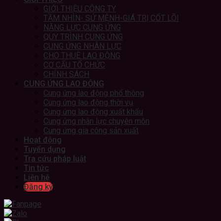
GIỚI THIỆU CÔNG TY
TẦM NHÌN- SỨ MỆNH-GIÁ TRỊ CỐT LÕI
NĂNG LỰC CUNG ỨNG
QUY TRÌNH CUNG ỨNG
CUNG ỨNG NHÂN LỰC
CHO THUÊ LAO ĐỘNG
CƠ CẤU TỔ CHỨC
CHÍNH SÁCH
CUNG ỨNG LAO ĐỘNG
Cung ứng lao động phổ thông
Cung ứng lao động thời vụ
Cung ứng lao động xuất khẩu
Cung ứng nhân lực chuyên môn
Cung ứng gia công sản xuất
Hoạt động
Tuyển dụng
Tra cứu pháp luật
Tin tức
Liên hệ
Đăng ký