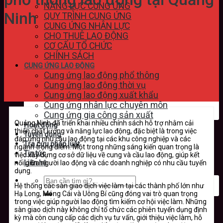
NĂNG LỰC CUNG ỨNG
Ninh
QUY TRÌNH CUNG ỨNG
CUNG ỨNG NHÂN LỰC
CHO THUÊ LAO ĐỘNG
CƠ CẤU TỔ CHỨC
CHÍNH SÁCH
CUNG ỨNG LAO ĐỘNG
Cung ứng lao động phổ thông
Cung ứng lao động thời vụ
Cung ứng lao động xuất khẩu
Cung ứng nhân lực chuyên môn
Cung ứng gia công sản xuất
Quảng Ninh đã triển khai nhiều chính sách hỗ trợ nhằm cải
Hoạt động
thiện chất lượng và năng lực lao động, đặc biệt là trong việc
Tuyển dụng
đáp ứng nhu cầu lao động tại các khu công nghiệp và các
Tra cứu pháp luật
ngành trọng điểm. Một trong những sáng kiến quan trọng là
Tin tức
việc xây dựng cơ sở dữ liệu về cung và cầu lao động, giúp kết
nối giữa người lao động và các doanh nghiệp có nhu cầu tuyển
Liên hệ
dụng.
Hệ thống các sàn giao dịch việc làm tại các thành phố lớn như
Hạ Long, Móng Cái và Uông Bí cũng đóng vai trò quan trọng
trong việc giúp người lao động tìm kiếm cơ hội việc làm. Những
sàn giao dịch này không chỉ tổ chức các phiên tuyển dụng định
kỳ mà còn cung cấp các dịch vụ tư vấn, giới thiệu việc làm, hỗ