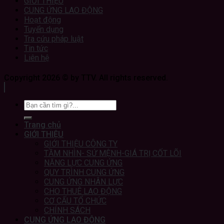
GIỚI THIỆU
CUNG ỨNG LAO ĐỘNG
Hoạt động
Tuyển dụng
Tra cứu pháp luật
Tin tức
Liên hệ
Copyright 2026 © by TTV. All rights reserved.
Trang chủ
GIỚI THIỆU
GIỚI THIỆU CÔNG TY
TẦM NHÌN- SỨ MỆNH-GIÁ TRỊ CỐT LÕI
NĂNG LỰC CUNG ỨNG
QUY TRÌNH CUNG ỨNG
CUNG ỨNG NHÂN LỰC
CHO THUÊ LAO ĐỘNG
CƠ CẤU TỔ CHỨC
CHÍNH SÁCH
CUNG ỨNG LAO ĐỘNG