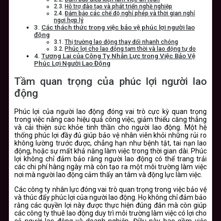
Hỗ trợ đào tạo và phát triển nghề nghiệp
Đảm bảo các chế độ nghỉ phép và thời gian nghỉ
ngơi hợp lý
Các thách thức trong việc bảo vệ phúc lợi người lao
động
Thị trường lao động thay đổi nhanh chóng
Phúc lợi cho lao động tạm thời và lao động tự do
Tương Lai của Công Ty Nhân Lực trong Việc Bảo Vệ
Phúc Lợi Người Lao Động
Tầm quan trọng của phúc lợi người lao
động
Phúc lợi của người lao động đóng vai trò cực kỳ quan trọng
trong việc nâng cao hiệu quả công việc, giảm thiểu căng thẳng
và cải thiện sức khỏe tinh thần cho người lao động. Một hệ
thống phúc lợi đầy đủ giúp bảo vệ nhân viên khỏi những rủi ro
không lường trước được, chẳng hạn như bệnh tật, tai nạn lao
động, hoặc sự mất khả năng làm việc trong thời gian dài. Phúc
lợi không chỉ đảm bảo rằng người lao động có thể trang trải
các chi phí hàng ngày mà còn tạo ra một môi trường làm việc
nơi mà người lao động cảm thấy an tâm và động lực làm việc.
Các công ty nhân lực đóng vai trò quan trọng trong việc bảo vệ
và thúc đẩy phúc lợi của người lao động. Họ không chỉ đảm bảo
rằng các quyền lợi này được thực hiện đúng đắn mà còn giúp
các công ty thuê lao động duy trì môi trường làm việc có lợi cho