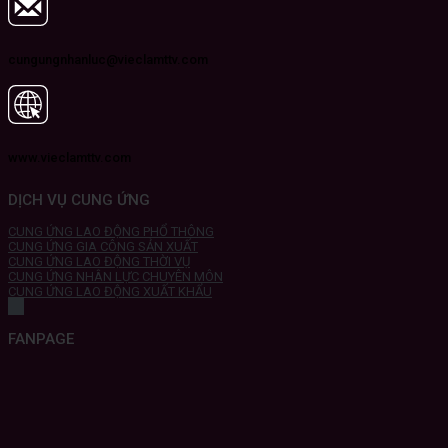
cungungnhanluc@vieclamttv.com
www.vieclamttv.com
DỊCH VỤ CUNG ỨNG
CUNG ỨNG LAO ĐỘNG PHỔ THÔNG
CUNG ỨNG GIA CÔNG SẢN XUẤT
CUNG ỨNG LAO ĐỘNG THỜI VỤ
CUNG ỨNG NHÂN LỰC CHUYÊN MÔN
CUNG ỨNG LAO ĐỘNG XUẤT KHẨU
FANPAGE