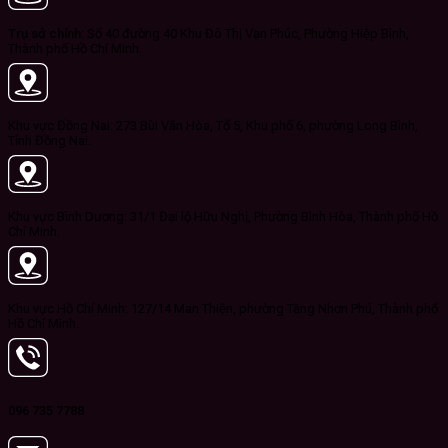
Trụ sở chính:
Số 40 đường 40 Khu Đô Thị Vạn Phúc, Phường Hiệp Bình,
Thành phố Hồ Chí Minh.
Khu vực Đồng Nai: 273 Bùi Văn Hòa, Tổ 5, Khu phố 6, phường Long Bình,
Tỉnh Đồng Nai.
Khu vực Bình Dương: 31/1 Đại lộ Hữu Nghị, Phường Bình Hòa, Thành phố Hồ
Chí Minh.
Khu vực Hồ Chí Minh: 127/14 Man Thiện, phường Tăng Nhơn Phú, Thành phố
Hồ Chí Minh.
096 735 7788