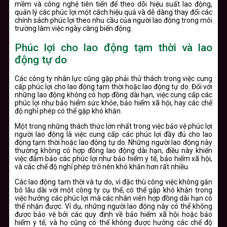
mềm và công nghệ tiên tiến để theo dõi hiệu suất lao động,
quản lý các phúc lợi một cách hiệu quả và dễ dàng thay đổi các
chính sách phúc lợi theo nhu cầu của người lao động trong môi
trường làm việc ngày càng biến động.
Phúc lợi cho lao động tạm thời và lao
động tự do
Các công ty nhân lực cũng gặp phải thử thách trong việc cung
cấp phúc lợi cho lao động tạm thời hoặc lao động tự do. Đối với
những lao động không có hợp đồng dài hạn, việc cung cấp các
phúc lợi như bảo hiểm sức khỏe, bảo hiểm xã hội, hay các chế
độ nghỉ phép có thể gặp khó khăn.
Một trong những thách thức lớn nhất trong việc bảo vệ phúc lợi
người lao động là việc cung cấp các phúc lợi đầy đủ cho lao
động tạm thời hoặc lao động tự do. Những người lao động này
thường không có hợp đồng lao động dài hạn, điều này khiến
việc đảm bảo các phúc lợi như bảo hiểm y tế, bảo hiểm xã hội,
và các chế độ nghỉ phép trở nên khó khăn hơn rất nhiều.
Các lao động tạm thời và tự do, vì đặc thù công việc không gắn
bó lâu dài với một công ty cụ thể, có thể gặp khó khăn trong
việc hưởng các phúc lợi mà các nhân viên hợp đồng dài hạn có
thể nhận được. Ví dụ, những người lao động này có thể không
được bảo vệ bởi các quy định về bảo hiểm xã hội hoặc bảo
hiểm y tế, và họ cũng có thể không được hưởng các chế độ