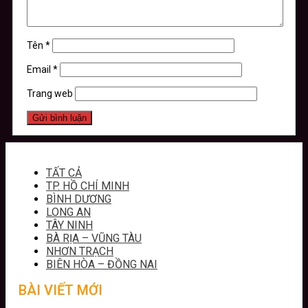
Tên
*
Email
*
Trang web
TẤT CẢ
TP. HỒ CHÍ MINH
BÌNH DƯƠNG
LONG AN
TÂY NINH
BÀ RỊA – VŨNG TÀU
NHƠN TRẠCH
BIÊN HÒA – ĐỒNG NAI
BÀI VIẾT MỚI