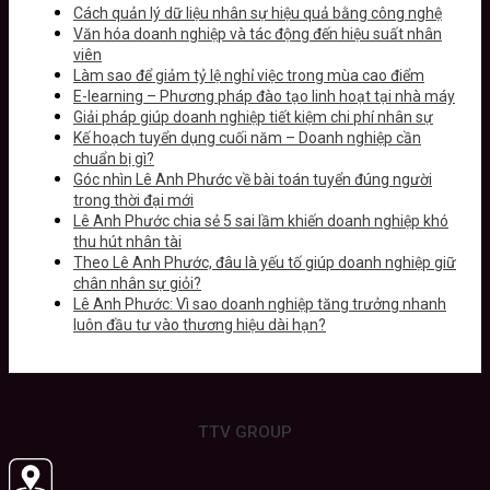
Cách quản lý dữ liệu nhân sự hiệu quả bằng công nghệ
Văn hóa doanh nghiệp và tác động đến hiệu suất nhân
viên
Làm sao để giảm tỷ lệ nghỉ việc trong mùa cao điểm
E-learning – Phương pháp đào tạo linh hoạt tại nhà máy
Giải pháp giúp doanh nghiệp tiết kiệm chi phí nhân sự
Kế hoạch tuyển dụng cuối năm – Doanh nghiệp cần
chuẩn bị gì?
Góc nhìn Lê Anh Phước về bài toán tuyển đúng người
trong thời đại mới
Lê Anh Phước chia sẻ 5 sai lầm khiến doanh nghiệp khó
thu hút nhân tài
Theo Lê Anh Phước, đâu là yếu tố giúp doanh nghiệp giữ
chân nhân sự giỏi?
Lê Anh Phước: Vì sao doanh nghiệp tăng trưởng nhanh
luôn đầu tư vào thương hiệu dài hạn?
TTV GROUP