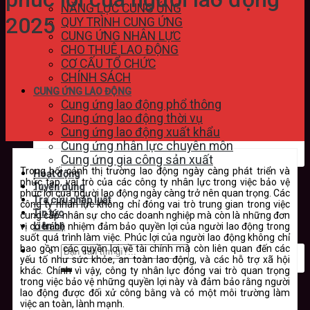
NĂNG LỰC CUNG ỨNG
2025
QUY TRÌNH CUNG ỨNG
CUNG ỨNG NHÂN LỰC
CHO THUÊ LAO ĐỘNG
CƠ CẤU TỔ CHỨC
CHÍNH SÁCH
CUNG ỨNG LAO ĐỘNG
Cung ứng lao động phổ thông
Cung ứng lao động thời vụ
Cung ứng lao động xuất khẩu
Cung ứng nhân lực chuyên môn
Cung ứng gia công sản xuất
Trong bối cảnh thị trường lao động ngày càng phát triển và
Hoạt động
phức tạp, vai trò của các công ty nhân lực trong việc bảo vệ
Tuyển dụng
phúc lợi của người lao động ngày càng trở nên quan trọng. Các
Tra cứu pháp luật
công ty nhân lực không chỉ đóng vai trò trung gian trong việc
Tin tức
cung cấp nhân sự cho các doanh nghiệp mà còn là những đơn
vị có trách nhiệm đảm bảo quyền lợi của người lao động trong
Liên hệ
suốt quá trình làm việc. Phúc lợi của người lao động không chỉ
bao gồm các quyền lợi về tài chính mà còn liên quan đến các
yếu tố như sức khỏe, an toàn lao động, và các hỗ trợ xã hội
khác. Chính vì vậy, công ty nhân lực đóng vai trò quan trọng
trong việc bảo vệ những quyền lợi này và đảm bảo rằng người
lao động được đối xử công bằng và có một môi trường làm
việc an toàn, lành mạnh.