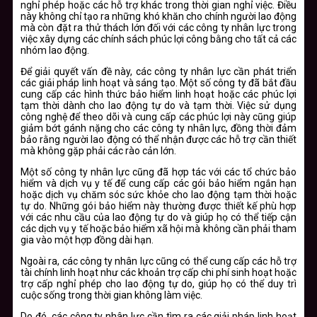
nghỉ phép hoặc các hỗ trợ khác trong thời gian nghỉ việc. Điều
này không chỉ tạo ra những khó khăn cho chính người lao động
mà còn đặt ra thử thách lớn đối với các công ty nhân lực trong
việc xây dựng các chính sách phúc lợi công bằng cho tất cả các
nhóm lao động.
Để giải quyết vấn đề này, các công ty nhân lực cần phát triển
các giải pháp linh hoạt và sáng tạo. Một số công ty đã bắt đầu
cung cấp các hình thức bảo hiểm linh hoạt hoặc các phúc lợi
tạm thời dành cho lao động tự do và tạm thời. Việc sử dụng
công nghệ để theo dõi và cung cấp các phúc lợi này cũng giúp
giảm bớt gánh nặng cho các công ty nhân lực, đồng thời đảm
bảo rằng người lao động có thể nhận được các hỗ trợ cần thiết
mà không gặp phải các rào cản lớn.
Một số công ty nhân lực cũng đã hợp tác với các tổ chức bảo
hiểm và dịch vụ y tế để cung cấp các gói bảo hiểm ngắn hạn
hoặc dịch vụ chăm sóc sức khỏe cho lao động tạm thời hoặc
tự do. Những gói bảo hiểm này thường được thiết kế phù hợp
với các nhu cầu của lao động tự do và giúp họ có thể tiếp cận
các dịch vụ y tế hoặc bảo hiểm xã hội mà không cần phải tham
gia vào một hợp đồng dài hạn.
Ngoài ra, các công ty nhân lực cũng có thể cung cấp các hỗ trợ
tài chính linh hoạt như các khoản trợ cấp chi phí sinh hoạt hoặc
trợ cấp nghỉ phép cho lao động tự do, giúp họ có thể duy trì
cuộc sống trong thời gian không làm việc.
Do đó, các công ty nhân lực cần tìm ra các giải pháp linh hoạt