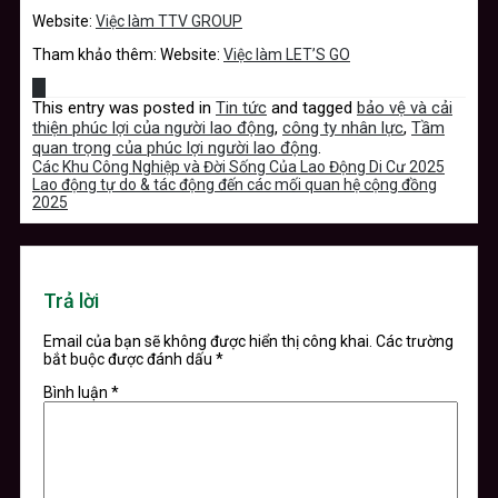
Website:
Việc làm TTV GROUP
Tham khảo thêm: Website:
Việc làm LET’S GO
This entry was posted in
Tin tức
and tagged
bảo vệ và cải
thiện phúc lợi của người lao động
,
công ty nhân lực
,
Tầm
quan trọng của phúc lợi người lao động
.
Các Khu Công Nghiệp và Đời Sống Của Lao Động Di Cư 2025
Lao động tự do & tác động đến các mối quan hệ cộng đồng
2025
Trả lời
Email của bạn sẽ không được hiển thị công khai.
Các trường
bắt buộc được đánh dấu
*
Bình luận
*