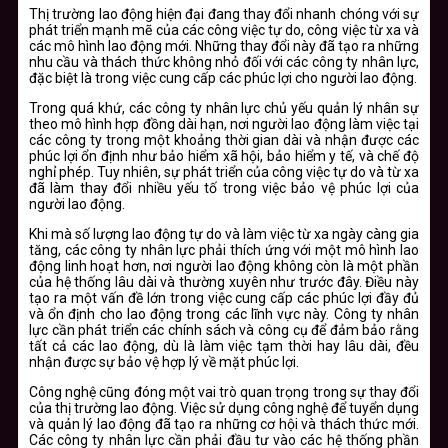
Thị trường lao động hiện đại đang thay đổi nhanh chóng với sự
phát triển mạnh mẽ của các công việc tự do, công việc từ xa và
các mô hình lao động mới. Những thay đổi này đã tạo ra những
nhu cầu và thách thức không nhỏ đối với các công ty nhân lực,
đặc biệt là trong việc cung cấp các phúc lợi cho người lao động.
Trong quá khứ, các công ty nhân lực chủ yếu quản lý nhân sự
theo mô hình hợp đồng dài hạn, nơi người lao động làm việc tại
các công ty trong một khoảng thời gian dài và nhận được các
phúc lợi ổn định như bảo hiểm xã hội, bảo hiểm y tế, và chế độ
nghỉ phép. Tuy nhiên, sự phát triển của công việc tự do và từ xa
đã làm thay đổi nhiều yếu tố trong việc bảo vệ phúc lợi của
người lao động.
Khi mà số lượng lao động tự do và làm việc từ xa ngày càng gia
tăng, các công ty nhân lực phải thích ứng với một mô hình lao
động linh hoạt hơn, nơi người lao động không còn là một phần
của hệ thống lâu dài và thường xuyên như trước đây. Điều này
tạo ra một vấn đề lớn trong việc cung cấp các phúc lợi đầy đủ
và ổn định cho lao động trong các lĩnh vực này. Công ty nhân
lực cần phát triển các chính sách và công cụ để đảm bảo rằng
tất cả các lao động, dù là làm việc tạm thời hay lâu dài, đều
nhận được sự bảo vệ hợp lý về mặt phúc lợi.
Công nghệ cũng đóng một vai trò quan trọng trong sự thay đổi
của thị trường lao động. Việc sử dụng công nghệ để tuyển dụng
và quản lý lao động đã tạo ra những cơ hội và thách thức mới.
Các công ty nhân lực cần phải đầu tư vào các hệ thống phần