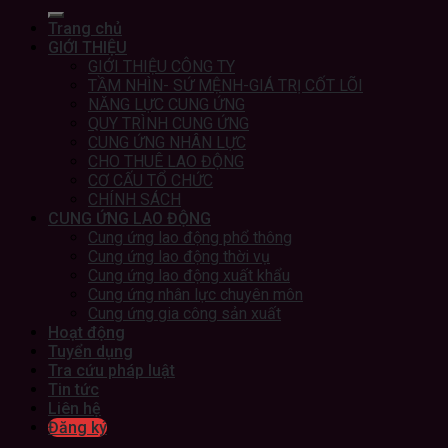
Trang chủ
GIỚI THIỆU
GIỚI THIỆU CÔNG TY
TẦM NHÌN- SỨ MỆNH-GIÁ TRỊ CỐT LÕI
NĂNG LỰC CUNG ỨNG
QUY TRÌNH CUNG ỨNG
CUNG ỨNG NHÂN LỰC
CHO THUÊ LAO ĐỘNG
CƠ CẤU TỔ CHỨC
CHÍNH SÁCH
CUNG ỨNG LAO ĐỘNG
Cung ứng lao động phổ thông
Cung ứng lao động thời vụ
Cung ứng lao động xuất khẩu
Cung ứng nhân lực chuyên môn
Cung ứng gia công sản xuất
Hoạt động
Tuyển dụng
Tra cứu pháp luật
Tin tức
Liên hệ
Đăng ký