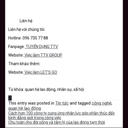
Liên hệ
Liên hệ với chúng tôi:
Hotline: 096 735 77 88
Fanpage:
TUYỂN DỤNG TTV
Website:
Việc làm TTV GROUP
Tham khảo thêm:
Website:
Việc làm LET’S GO
Từ khóa: quan hệ lao động, nhân sự, xã hội
This entry was posted in
Tin tức
and tagged
công nghệ
,
quan hệ lao động
.
Cách hơn 100 công ty cung ứng nhân lực góp phần thúc đẩy
bình đẳng giới trong công việc
Chu toàn cho đời sống và tâm lý của lao động tạm thời