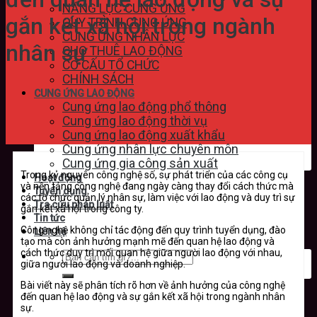
NĂNG LỰC CUNG ỨNG
gắn kết xã hội trong ngành
QUY TRÌNH CUNG ỨNG
CUNG ỨNG NHÂN LỰC
nhân sự
CHO THUÊ LAO ĐỘNG
CƠ CẤU TỔ CHỨC
CHÍNH SÁCH
CUNG ỨNG LAO ĐỘNG
Cung ứng lao động phổ thông
Cung ứng lao động thời vụ
Cung ứng lao động xuất khẩu
Cung ứng nhân lực chuyên môn
Cung ứng gia công sản xuất
Trong kỷ nguyên công nghệ số, sự phát triển của các công cụ
Hoạt động
và nền tảng công nghệ đang ngày càng thay đổi cách thức mà
Tuyển dụng
các tổ chức quản lý nhân sự, làm việc với lao động và duy trì sự
Tra cứu pháp luật
gắn kết xã hội trong công ty.
Tin tức
Công nghệ không chỉ tác động đến quy trình tuyển dụng, đào
Liên hệ
tạo mà còn ảnh hưởng mạnh mẽ đến quan hệ lao động và
cách thức duy trì mối quan hệ giữa người lao động với nhau,
giữa người lao động và doanh nghiệp.
Bài viết này sẽ phân tích rõ hơn về ảnh hưởng của công nghệ
đến quan hệ lao động và sự gắn kết xã hội trong ngành nhân
sự.