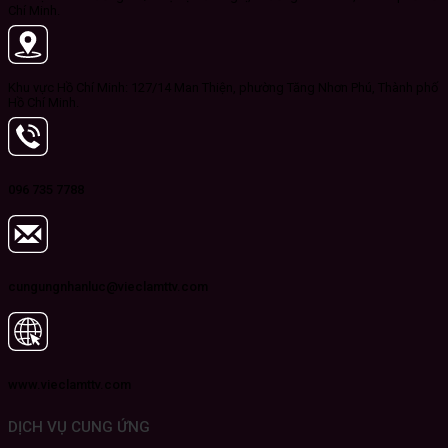
Chí Minh.
Khu vực Hồ Chí Minh: 127/14 Man Thiện, phường Tăng Nhơn Phú, Thành phố
Hồ Chí Minh.
096 735 7788
cungungnhanluc@vieclamttv.com
www.vieclamttv.com
DỊCH VỤ CUNG ỨNG