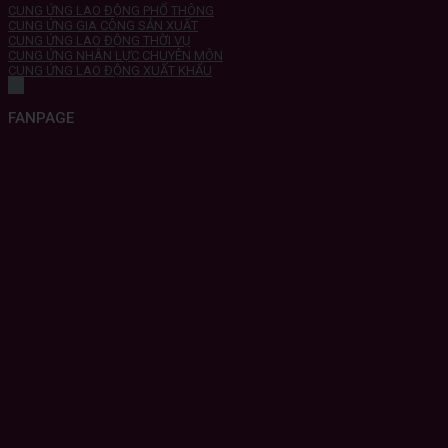
CUNG ỨNG LAO ĐỘNG PHỔ THÔNG
CUNG ỨNG GIA CÔNG SẢN XUẤT
CUNG ỨNG LAO ĐỘNG THỜI VỤ
CUNG ỨNG NHÂN LỰC CHUYÊN MÔN
CUNG ỨNG LAO ĐỘNG XUẤT KHẨU
FANPAGE