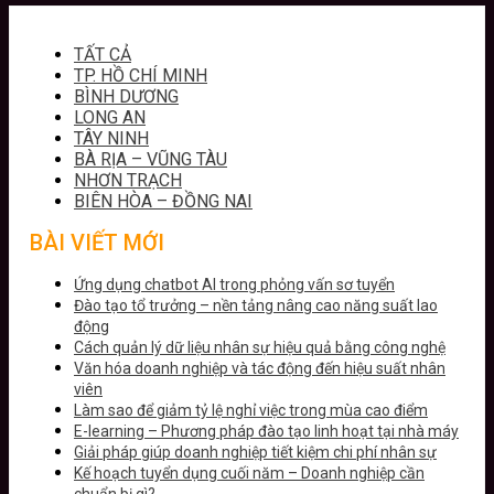
TẤT CẢ
TP. HỒ CHÍ MINH
BÌNH DƯƠNG
LONG AN
TÂY NINH
BÀ RỊA – VŨNG TÀU
NHƠN TRẠCH
BIÊN HÒA – ĐỒNG NAI
BÀI VIẾT MỚI
Ứng dụng chatbot AI trong phỏng vấn sơ tuyển
Đào tạo tổ trưởng – nền tảng nâng cao năng suất lao
động
Cách quản lý dữ liệu nhân sự hiệu quả bằng công nghệ
Văn hóa doanh nghiệp và tác động đến hiệu suất nhân
viên
Làm sao để giảm tỷ lệ nghỉ việc trong mùa cao điểm
E-learning – Phương pháp đào tạo linh hoạt tại nhà máy
Giải pháp giúp doanh nghiệp tiết kiệm chi phí nhân sự
Kế hoạch tuyển dụng cuối năm – Doanh nghiệp cần
chuẩn bị gì?