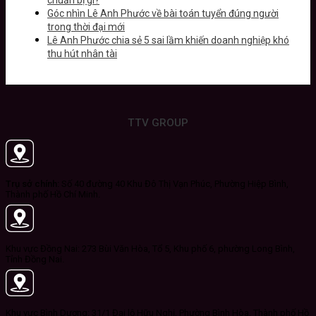
Góc nhìn Lê Anh Phước về bài toán tuyển đúng người
trong thời đại mới
Lê Anh Phước chia sẻ 5 sai lầm khiến doanh nghiệp khó
thu hút nhân tài
TTV GROUP
Trụ sở chính:
Số 40 đường 40 Khu Đô Thị Vạn Phúc, Phường Hiệp Bình,
Thành phố Hồ Chí Minh.
Khu vực Đồng Nai: 273 Bùi Văn Hòa, Tổ 5, Khu phố 6, phường Long Bình,
Tỉnh Đồng Nai.
Khu vực Bình Dương: 31/1 Đại lộ Hữu Nghị, Phường Bình Hòa, Thành phố Hồ