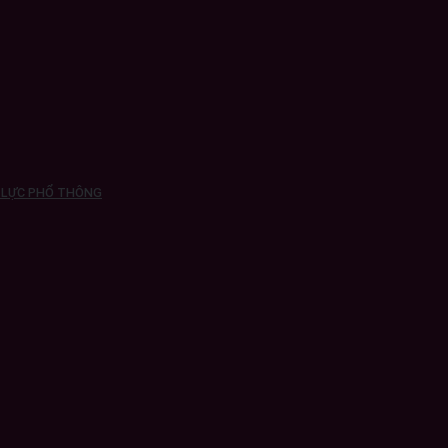
N LỰC PHỔ THÔNG