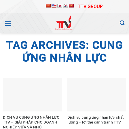
Skip
TTV GROUP
to
content
TAG ARCHIVES:
CUNG
ỨNG NHÂN LỰC
DỊCH VỤ CUNG ỨNG NHÂN LỰC
Dịch vụ cung ứng nhân lực chất
TTV – GIẢI PHÁP CHO DOANH
lượng – lợi thế cạnh tranh TTV
NGHIỆP VỪA VÀ NHỎ