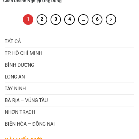
Cách Doanh Nghiệp Ứng Dụng
1
2
3
4
…
6
TẤT CẢ
TP. HỒ CHÍ MINH
BÌNH DƯƠNG
LONG AN
TÂY NINH
BÀ RỊA – VŨNG TÀU
NHƠN TRẠCH
BIÊN HÒA – ĐỒNG NAI